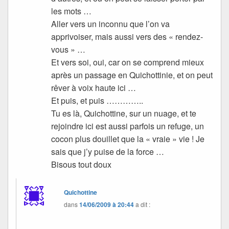
les mots …
Aller vers un inconnu que l’on va
apprivoiser, mais aussi vers des « rendez-
vous » …
Et vers soi, oui, car on se comprend mieux
après un passage en Quichottinie, et on peut
rêver à voix haute ici …
Et puis, et puis …………..
Tu es là, Quichottine, sur un nuage, et te
rejoindre ici est aussi parfois un refuge, un
cocon plus douillet que la « vraie » vie ! Je
sais que j’y puise de la force …
Bisous tout doux
Quichottine
dans
14/06/2009 à 20:44
a dit :