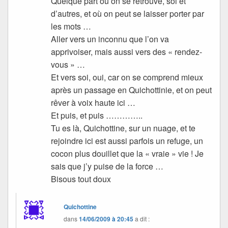
Quelque part où on se retrouve, soi et
d’autres, et où on peut se laisser porter par
les mots …
Aller vers un inconnu que l’on va
apprivoiser, mais aussi vers des « rendez-
vous » …
Et vers soi, oui, car on se comprend mieux
après un passage en Quichottinie, et on peut
rêver à voix haute ici …
Et puis, et puis …………..
Tu es là, Quichottine, sur un nuage, et te
rejoindre ici est aussi parfois un refuge, un
cocon plus douillet que la « vraie » vie ! Je
sais que j’y puise de la force …
Bisous tout doux
Quichottine
dans
14/06/2009 à 20:45
a dit :