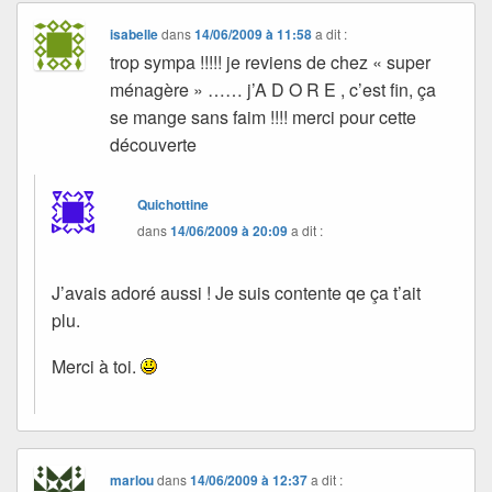
isabelle
dans
14/06/2009 à 11:58
a dit :
trop sympa !!!!! je reviens de chez « super
ménagère » …… j’A D O R E , c’est fin, ça
se mange sans faim !!!! merci pour cette
découverte
Quichottine
dans
14/06/2009 à 20:09
a dit :
J’avais adoré aussi ! Je suis contente qe ça t’ait
plu.
Merci à toi.
marlou
dans
14/06/2009 à 12:37
a dit :