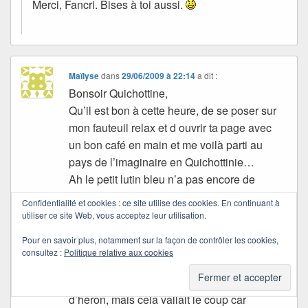
Merci, Fancri. Bises à toi aussi.
Maïlyse
dans
29/06/2009 à 22:14
a dit :
Bonsoir Quichottine,
Qu’il est bon à cette heure, de se poser sur
mon fauteuil relax et d ouvrir ta page avec
un bon café en main et me voilà parti au
pays de l’imaginaire en Quichottinie…
Ah le petit lutin bleu n’a pas encore de
prénom ohhhhhhhhh bin alors, c est pour
Confidentialité et cookies : ce site utilise des cookies. En continuant à
quand? Soyons patient…
utiliser ce site Web, vous acceptez leur utilisation.
Quelle imagination fertile tu as, le lutin
Pour en savoir plus, notamment sur la façon de contrôler les cookies,
sauvé par le héron il fallait y songer et
consultez :
Politique relative aux cookies
penser …
Tu nous as fait attendre avec ce joli couple
d’héron, mais cela vallait le coup car