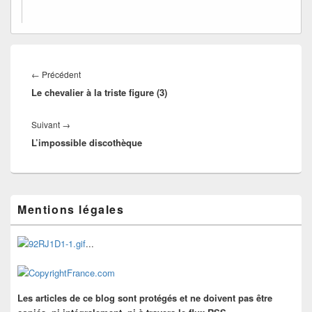
Navigation
de
Article
←
Précédent
l’article
Le chevalier à la triste figure (3)
précédent :
Article
Suivant
→
L’impossible discothèque
suivant :
Zone
Mentions légales
principale
de
widget
...
pour
la
barre
latérale
Les articles de ce blog sont protégés et ne doivent pas être