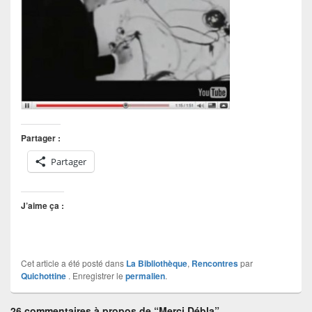
Partager :
Partager
J’aime ça :
Cet article a été posté dans
La Bibliothèque
,
Rencontres
par
Quichottine
. Enregistrer le
permalien
.
26 commentaires à propos de “Merci Débla”