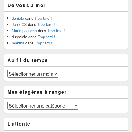
De vous à moi
danièle
dans
Trop tard !
Jerry OX
dans
Trop tard !
Marie poupées
dans
Trop tard !
durgalola
dans
Trop tard !
mahina
dans
Trop tard !
Au fil du temps
Au
fil
du
temps
Mes étagères à ranger
Mes
étagères
à
ranger
L’attente