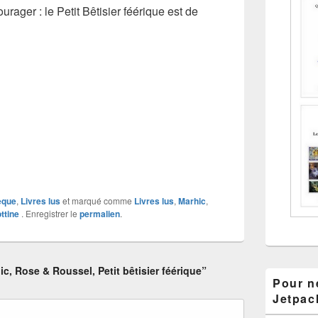
urager : le
Petit Bêtisier féérique
est de
èque
,
Livres lus
et marqué comme
Livres lus
,
Marhic
,
ttine
. Enregistrer le
permalien
.
, Rose & Roussel, Petit bêtisier féérique”
Pour ne
Jetpac