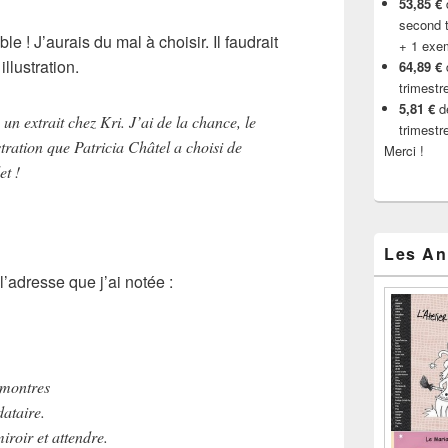
53,85 €
d
second t
 ! J’aurais du mal à choisir. Il faudrait
+ 1 exe
llustration.
64,89 €
trimestr
5,81 €
de
a un extrait chez
Kri
. J’ai de la chance, le
trimestr
stration que
Patricia Châtel
a choisi de
Merci !
et !
Les An
’adresse que j’ai notée :
 montres
dataire.
iroir et attendre.