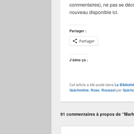
commentaires), ne pas se déco
nouveau disponible ici.
Partager :
Partager
J’aime ça :
Cet article a été posté dans
La Biblioth
Quichottine
,
Rose
,
Roussel
par
Quicho
91 commentaires à propos de “Marhic