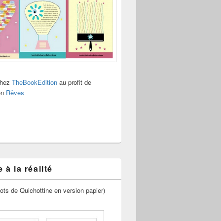
chez
TheBookEdition
au profit de
ion
Rêves
 à la réalité
ots de Quichottine en version papier)