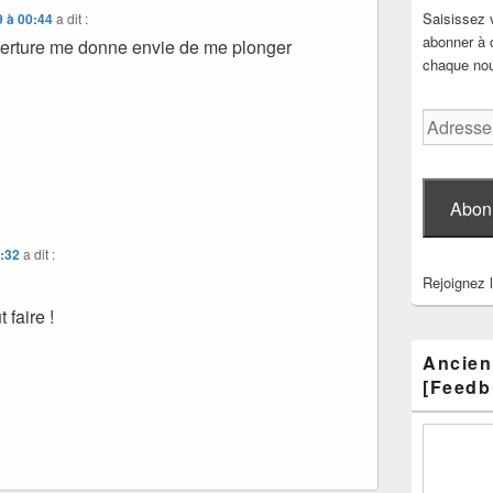
Saisissez 
9 à 00:44
a dit :
abonner à c
verture me donne envie de me plonger
chaque nouv
Adresse
e-
mail
Abon
9:32
a dit :
Rejoignez 
t faire !
Ancien
[Feedb