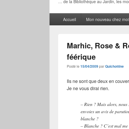
… de la Bibliothèque au Jardin, les m
Menu
Accueil
Mon nouveau chez moi
principal
Marhic, Rose & Ro
féérique
Posté le
15/04/2009
par
Quichottine
Ils ne sont que deux en couver
Je ne vous dirai rien.
– Rien ? Mais alors, nous
envoies un avis de parutio
blanche ?
– Blanche ? C’est mal me 