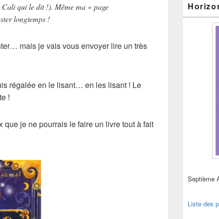
Horizo
t Cali qui le dit !). Même ma « page
ester longtemps !
ter… mais je vais vous envoyer lire un très
s régalée en le lisant… en les lisant ! Le
te !
ue je ne pourrais le faire un livre tout à fait
Septième 
Liste des p