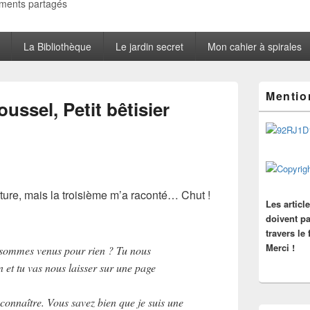
oments partagés
La Bibliothèque
Le jardin secret
Mon cahier à spirales
Zone
Mentio
principale
ussel, Petit bêtisier
de
widget
pour
la
barre
latérale
ture, mais la troisième m’a raconté… Chut !
Les articl
doivent pa
travers le
Merci !
 sommes venus pour rien ? Tu nous
n et tu vas nous laisser sur une page
connaître. Vous savez bien que je suis une