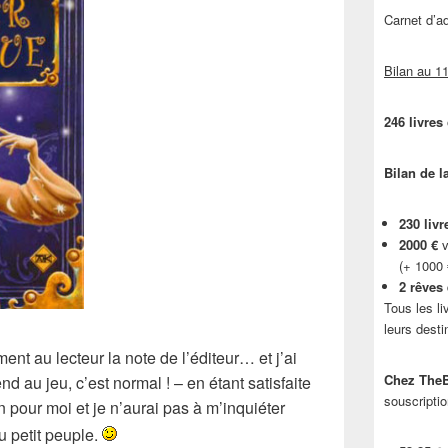
Carnet d’
Bilan au 11
246 livres
Bilan de l
230 livr
2000 €
v
(+ 1000
2 rêves
Tous les li
leurs desti
ment au lecteur
la note de l’éditeur… et j’ai
Chez TheB
rend au jeu, c’est normal ! – en étant satisfaite
souscriptio
n pour moi et je n’aurai pas à m’inquiéter
 petit peuple.