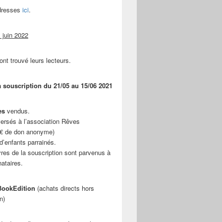
adresses
ici
.
 juin 2022
ont trouvé leurs lecteurs.
a souscription du 21/05 au 15/06 2021
es
vendus.
ersés à l’association Rêves
 € de don anonyme)
d’enfants parrainés.
vres de la souscription sont parvenus à
nataires.
ookEdition
(achats directs hors
n)