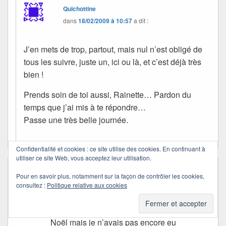
Quichottine
dans
18/02/2009 à 10:57
a dit :
J’en mets de trop, partout, mais nul n’est obligé de
tous les suivre, juste un, ici ou là, et c’est déjà très
bien !
Prends soin de toi aussi, Rainette… Pardon du
temps que j’ai mis à te répondre…
Passe une très belle journée.
Confidentialité et cookies : ce site utilise des cookies. En continuant à
utiliser ce site Web, vous acceptez leur utilisation.
Muad' Dib
dans
15/02/2009 à 08:21
a dit :
Pour en savoir plus, notamment sur la façon de contrôler les cookies,
Coucou Quichottine, merci de ta gentille
consultez :
Politique relative aux cookies
visite matinale.
Pour l’APN, c’était en fait mon cadeau de
Noël mais je n’avais pas encore eu