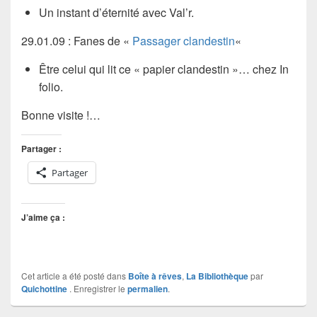
Un instant d’éternité avec
Val’r
.
29.01.09 : Fanes de «
Passager clandestin
«
Être celui qui lit ce « papier clandestin »… chez
In
folio.
Bonne visite !…
Partager :
Partager
J’aime ça :
Cet article a été posté dans
Boîte à rêves
,
La Bibliothèque
par
Quichottine
. Enregistrer le
permalien
.