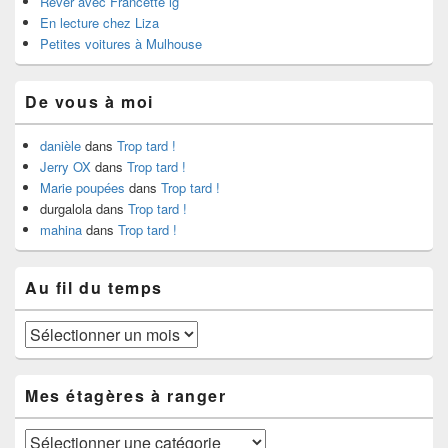
Rêver avec Francette lg
En lecture chez Liza
Petites voitures à Mulhouse
De vous à moi
danièle
dans
Trop tard !
Jerry OX
dans
Trop tard !
Marie poupées
dans
Trop tard !
durgalola
dans
Trop tard !
mahina
dans
Trop tard !
Au fil du temps
Au
fil
du
temps
Mes étagères à ranger
Mes