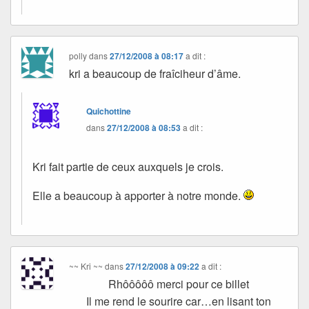
polly
dans
27/12/2008 à 08:17
a dit :
kri a beaucoup de fraîciheur d’âme.
Quichottine
dans
27/12/2008 à 08:53
a dit :
Kri fait partie de ceux auxquels je crois.
Elle a beaucoup à apporter à notre monde.
~~ Kri ~~
dans
27/12/2008 à 09:22
a dit :
Rhôôôôô merci pour ce billet
Il me rend le sourire car…en lisant ton