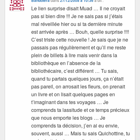
Bandolera
dans
27/12/2008 à 10:36
a dit :
Le lien surprise disait Muad … Il ne croyait
pas si bien dire !!! Je ne sais pas si j’étais
mal réveillée hier ou si ta dernière minute
est arrivée après … Bouh, quelle surprise !!!!
C’est triste cette nouvelle ! Je sais que je ne
passais pas régulièrement et qu’il me reste
plein de billets à lire mais venir dans la
bibliothèque en l’absence de la
bibliothécaire, c’est différent … Tu sais,
quand tu partais quelques jours, ça n’était
pas pareil, on arrosait les fleurs, on prenait
un livre et on lisait quelques pages en
t’imaginant dans tes voyages … Je
comprends ta lassitude et ce temps précieux
que nous emporte les blogs … Je
comprends ta décision, j’en ai eu envie,
souvent, aussi … Mais tu sais Quichottine, tu