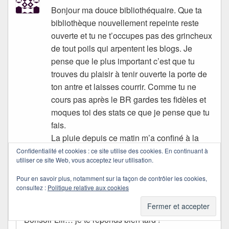
Bonjour ma douce bibliothéquaire. Que ta
bibliothèque nouvellement repeinte reste
ouverte et tu ne t’occupes pas des grincheux
de tout poils qui arpentent les blogs. Je
pense que le plus important c’est que tu
trouves du plaisir à tenir ouverte la porte de
ton antre et laisses courrir. Comme tu ne
cours pas après le BR gardes tes fidèles et
moques toi des stats ce que je pense que tu
fais.
La pluie depuis ce matin m’a confiné à la
maison, Bisous et bon dimanche
Confidentialité et cookies : ce site utilise des cookies. En continuant à
utiliser ce site Web, vous acceptez leur utilisation.
Quichottine
Pour en savoir plus, notamment sur la façon de contrôler les cookies,
consultez :
Politique relative aux cookies
dans
14/12/2008 à 21:26
a dit :
Bonsoir Lili… je te réponds bien tard !