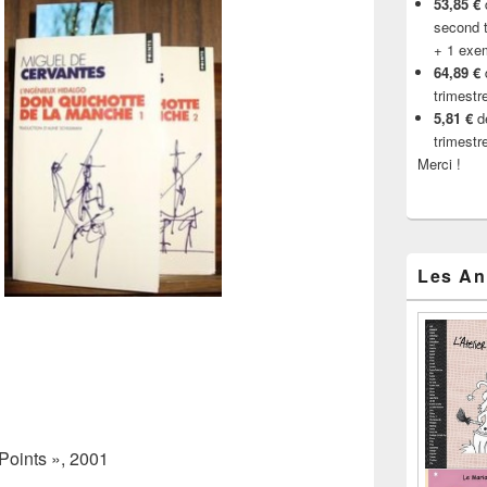
53,85 €
d
second t
+ 1 exe
64,89 €
trimestr
5,81 €
de
trimestr
Merci !
Les An
.
 Points », 2001