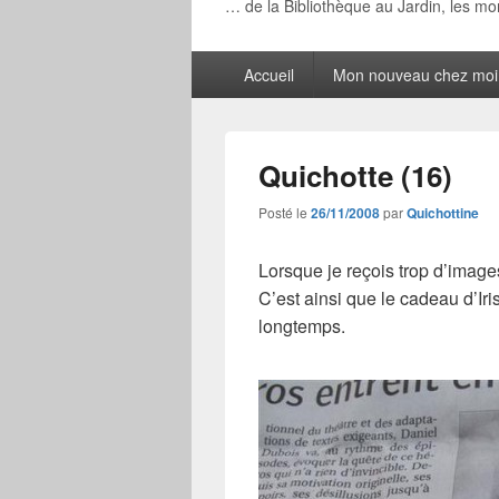
… de la Bibliothèque au Jardin, les m
Menu
Accueil
Mon nouveau chez moi
principal
Quichotte (16)
Posté le
26/11/2008
par
Quichottine
Lorsque je reçois trop d’images 
C’est ainsi que le cadeau d’Iris
longtemps.