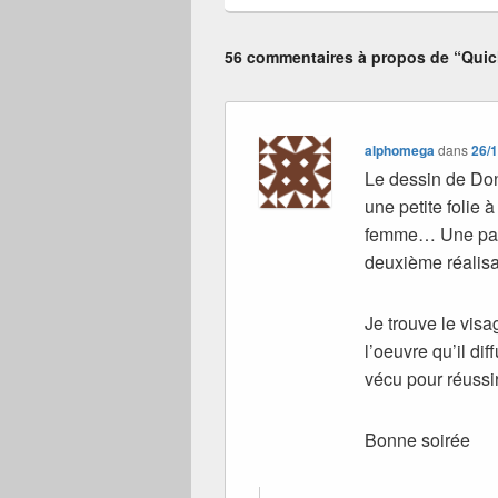
56 commentaires à propos de “Quich
alphomega
dans
26/1
Le dessin de Don
une petite folie
femme… Une palet
deuxième réalisa
Je trouve le vis
l’oeuvre qu’il diff
vécu pour réussi
Bonne soirée