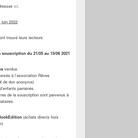
adresses
ici
.
 juin 2022
ont trouvé leurs lecteurs.
a souscription du 21/05 au 15/06 2021
es
vendus.
ersés à l’association Rêves
 € de don anonyme)
d’enfants parrainés.
vres de la souscription sont parvenus à
nataires.
ookEdition
(achats directs hors
n)