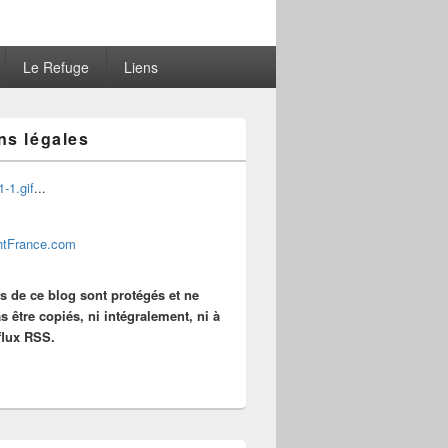
Le Refuge
Liens
ns légales
...
es de ce blog sont protégés et ne
s être copiés, ni intégralement, ni à
 flux RSS.