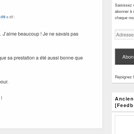
Saisissez 
abonner à c
1:09
a dit :
chaque nouv
Adresse
… J’aime beaucoup ! Je ne savais pas
e-
mail
Abon
que sa prestation a été aussi bonne que
Rejoignez 
pour.
!
Ancien
[Feedb