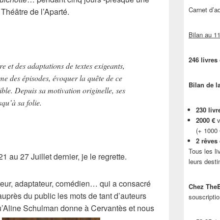
Carnet d’
u
Théâtre de l’Aparté
.
Bilan au 11
246 livres
e et des adaptations de textes exigeants,
me des épisodes, évoquer la quête de ce
Bilan de l
ible. Depuis sa motivation originelle, ses
squ’à sa folie.
230 livr
2000 €
v
(+ 1000
2 rêves
Tous les li
21 au 27 Juillet dernier, je le regrette.
leurs desti
teur, adaptateur, comédien… qui a consacré
Chez TheB
 auprès du public les mots de tant d’auteurs
souscriptio
’
Aline Schulman
donne à
Cervantès
et nous