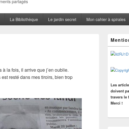
oments partagés
La Bibliothèque
Le jardin secret
Mon cahier à spirales
Zone
Mentio
principale
de
widget
pour
la
barre
à la fois, il arrive que j’en oublie.
latérale
 est resté dans mes tiroirs, bien trop
Les articl
doivent pa
travers le
Merci !