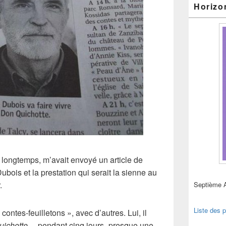
Horizo
s longtemps, m’avait envoyé un article de
Dubois
et la prestation qui serait la sienne au
.
Septième 
Liste des p
 contes-feuilletons », avec d’autres. Lui, il
uichotte
… pendant cinq jours -presque une