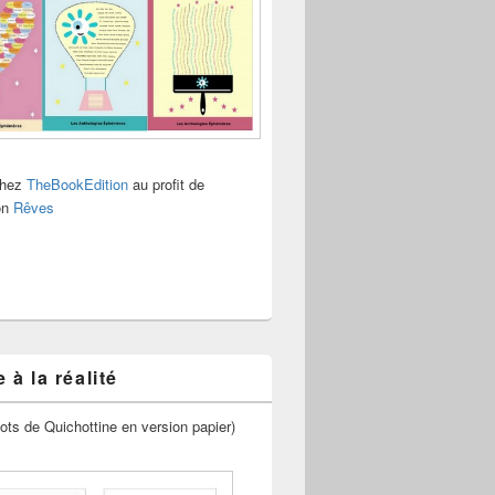
chez
TheBookEdition
au profit de
ion
Rêves
 à la réalité
ots de Quichottine en version papier)