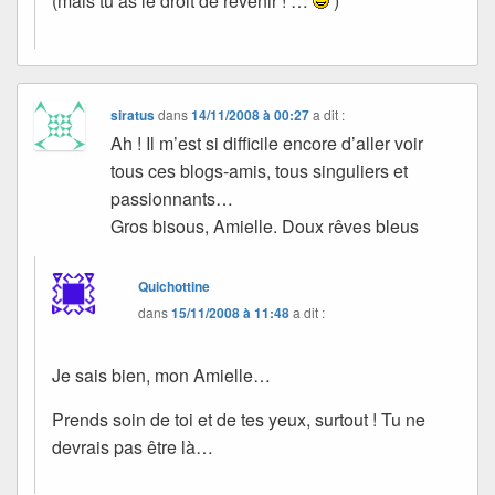
(mais tu as le droit de revenir ! …
)
siratus
dans
14/11/2008 à 00:27
a dit :
Ah ! Il m’est si difficile encore d’aller voir
tous ces blogs-amis, tous singuliers et
passionnants…
Gros bisous, Amielle. Doux rêves bleus
Quichottine
dans
15/11/2008 à 11:48
a dit :
Je sais bien, mon Amielle…
Prends soin de toi et de tes yeux, surtout ! Tu ne
devrais pas être là…