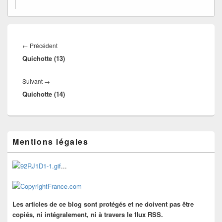
Navigation
de
Article
←
Précédent
l’article
Quichotte (13)
précédent :
Article
Suivant
→
Quichotte (14)
suivant :
Zone
Mentions légales
principale
de
widget
...
pour
la
barre
latérale
Les articles de ce blog sont protégés et ne doivent pas être
copiés, ni intégralement, ni à travers le flux RSS.