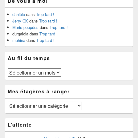
De vous à moi
danièle
dans
Trop tard !
Jerry OX
dans
Trop tard !
Marie poupées
dans
Trop tard !
durgalola
dans
Trop tard !
mahina
dans
Trop tard !
Au fil du temps
Au
fil
du
temps
Mes étagères à ranger
Mes
étagères
à
ranger
L’attente