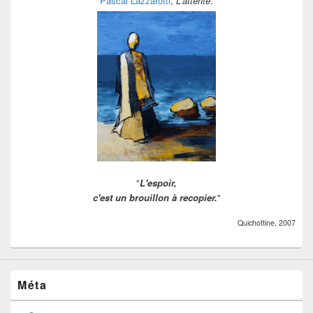
Pascal Lazzarotti
,
L'attente
.
"
L'espoir,
c'est un brouillon à recopier.
"
Quichottine, 2007
Méta