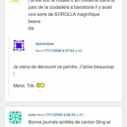
parc de la ciudadela a barcelone il y avait
une serie de SOROLLA magnifique
besos
tilk
Quichottine
dans
17/11/2008 à 07:53
a dit :
Je viens de découvrir ce peintre. J’aime beaucoup
!
Merci, Tilk.
rene
dans
17/11/2008 à 08:43
a dit :
Bonne journée amitiés de canton Qing et