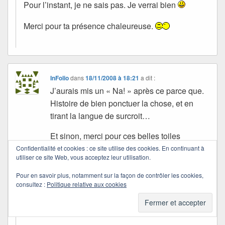
Pour l’instant, je ne sais pas. Je verrai bien
Merci pour ta présence chaleureuse.
InFolio
dans
18/11/2008 à 18:21
a dit :
J’aurais mis un « Na! » après ce parce que.
Histoire de bien ponctuer la chose, et en
tirant la langue de surcroit…
Et sinon, merci pour ces belles toiles
impressionnistes. je m’y connais assez peu,
Confidentialité et cookies : ce site utilise des cookies. En continuant à
utiliser ce site Web, vous acceptez leur utilisation.
mais ce sont mes peintres préférés.
Pour en savoir plus, notamment sur la façon de contrôler les cookies,
consultez :
Politique relative aux cookies
Quichottine
dans
22/11/2008 à 16:30
a dit :