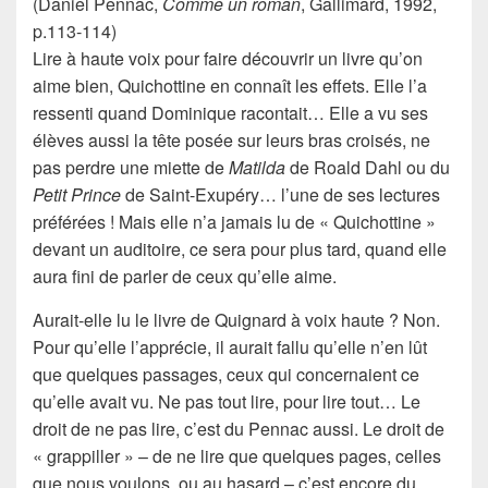
(Daniel Pennac,
Comme un roman
, Gallimard, 1992,
p.113-114)
Lire à haute voix pour faire découvrir un livre qu’on
aime bien, Quichottine en connaît les effets. Elle l’a
ressenti quand Dominique racontait… Elle a vu ses
élèves aussi la tête posée sur leurs bras croisés, ne
pas perdre une miette de
Matilda
de
Roald Dahl
ou du
Petit Prince
de
Saint-Exupéry
… l’une de ses lectures
préférées ! Mais elle n’a jamais lu de « Quichottine »
devant un auditoire, ce sera pour plus tard, quand elle
aura fini de parler de ceux qu’elle aime.
Aurait-elle lu le livre de Quignard à voix haute ? Non.
Pour qu’elle l’apprécie, il aurait fallu qu’elle n’en lût
que quelques passages, ceux qui concernaient ce
qu’elle avait vu. Ne pas tout lire, pour lire tout… Le
droit de ne pas lire, c’est du
Pennac
aussi. Le droit de
« grappiller » – de ne lire que quelques pages, celles
que nous voulons, ou au hasard – c’est encore du