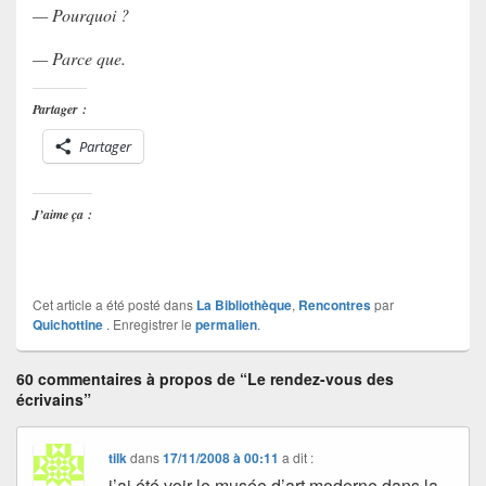
— Pourquoi ?
— Parce que.
Partager :
Partager
J’aime ça :
Cet article a été posté dans
La Bibliothèque
,
Rencontres
par
Quichottine
. Enregistrer le
permalien
.
60 commentaires à propos de “Le rendez-vous des
écrivains”
tilk
dans
17/11/2008 à 00:11
a dit :
j’ai été voir le musée d’art moderne dans la