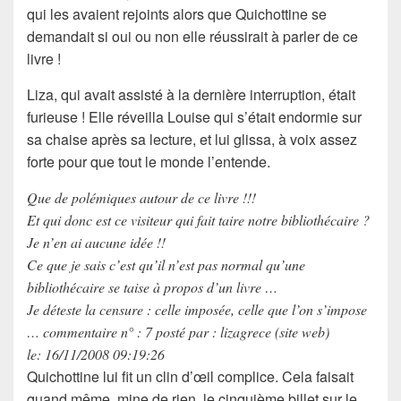
qui les avaient rejoints alors que Quichottine se
demandait si oui ou non elle réussirait à parler de ce
livre !
Liza
, qui avait assisté à la dernière interruption, était
furieuse ! Elle réveilla Louise qui s’était endormie sur
sa chaise après sa lecture, et lui glissa, à voix assez
forte pour que tout le monde l’entende.
Que de polémiques autour de ce livre !!!
Et qui donc est ce visiteur qui fait taire notre bibliothécaire ?
Je n’en ai aucune idée !!
Ce que je sais c’est qu’il n’est pas normal qu’une
bibliothécaire se taise à propos d’un livre …
Je déteste la censure : celle imposée, celle que l’on s’impose
… commentaire n° : 7 posté par : lizagrece (site web)
le: 16/11/2008 09:19:26
Quichottine
lui fit un clin d’œil complice. Cela faisait
quand même, mine de rien, le
cinquième billet
sur le