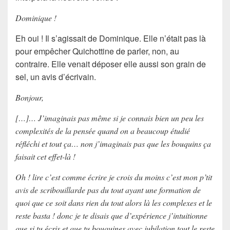
Dominique !
Eh oui ! Il s’agissait de Dominique. Elle n’était pas là
pour empêcher Quichottine de parler, non, au
contraire. Elle venait déposer elle aussi son grain de
sel,
un avis d’écrivain
.
Bonjour,
[…]… J’imaginais pas même si je connais bien un peu les
complexités de la pensée quand on a beaucoup étudié
réfléchi et tout ça… non j’imaginais pas que les bouquins ça
faisait cet effet-là !
Oh ! lire c’est comme écrire je crois du moins c’est mon p’tit
avis de scribouillarde pas du tout ayant une formation de
quoi que ce soit dans rien du tout alors là les complexes et le
reste basta ! donc je te disais que d’expérience j’intuitionne
que si tu écris et que tu bouquines avec jubilation tout le reste