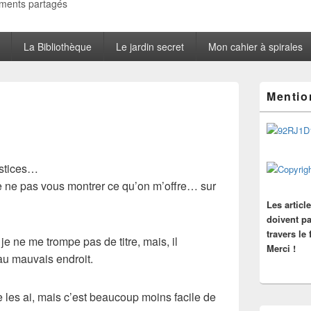
oments partagés
La Bibliothèque
Le jardin secret
Mon cahier à spirales
Zone
Mentio
principale
de
widget
pour
la
barre
ustices…
latérale
de ne pas vous montrer ce qu’on m’offre… sur
Les articl
doivent pa
travers le
 je ne me trompe pas de titre, mais, il
Merci !
 au mauvais endroit.
e les ai, mais c’est beaucoup moins facile de