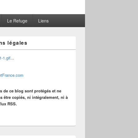
Le Refuge
Liens
ns légales
...
es de ce blog sont protégés et ne
s être copiés, ni intégralement, ni à
 flux RSS.