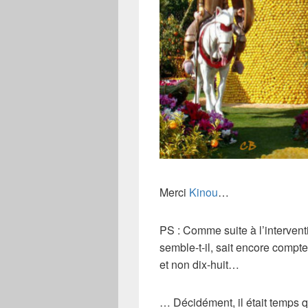
Merci
Kinou
…
PS : Comme suite à l’interven
semble-t-il, sait encore compt
et non dix-huit…
… Décidément, il était temps