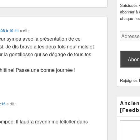
Saisissez 
abonner à c
chaque nouv
008 à 10:11
a dit :
Adresse
oeur sympa avec la présentation de ce
e-
si. Je dis bravo à tes deux fois neuf mois et
mail
r la gentillesse qui se dégage de tous tes
Abon
hittine! Passe une bonne journée !
Rejoignez 
Ancien
4:16
a dit :
[Feedb
pée, il faudra revenir me féliciter dans