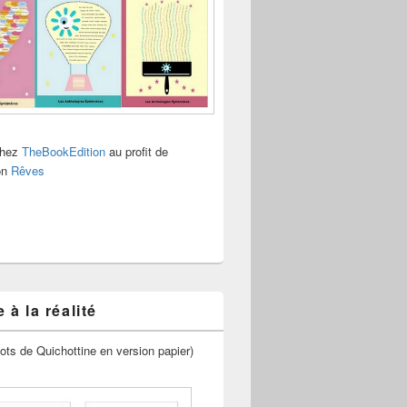
chez
TheBookEdition
au profit de
ion
Rêves
 à la réalité
ots de Quichottine en version papier)