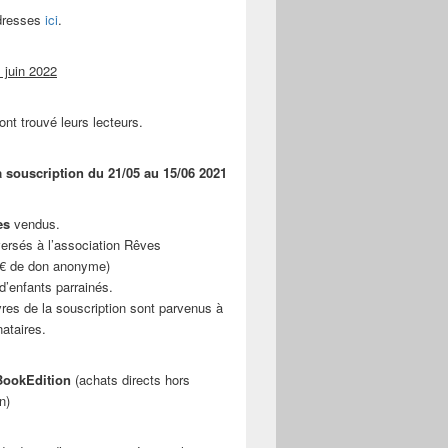
adresses
ici
.
 juin 2022
ont trouvé leurs lecteurs.
a souscription du 21/05 au 15/06 2021
es
vendus.
ersés à l’association Rêves
 € de don anonyme)
d’enfants parrainés.
vres de la souscription sont parvenus à
nataires.
ookEdition
(achats directs hors
n)