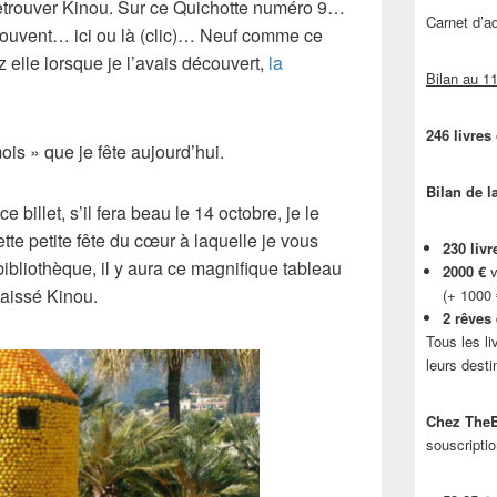
 retrouver Kinou. Sur ce Quichotte numéro 9…
Carnet d’
 souvent… ici ou là (clic)… Neuf comme ce
z elle lorsque je l’avais découvert,
la
Bilan au 11
246 livres
is » que je fête aujourd’hui.
Bilan de l
 billet, s’il fera beau le 14 octobre, je le
ette petite fête du cœur à laquelle je vous
230 livr
 bibliothèque, il y aura ce magnifique tableau
2000 €
v
laissé Kinou.
(+ 1000
2 rêves
Tous les li
leurs desti
Chez TheB
souscriptio