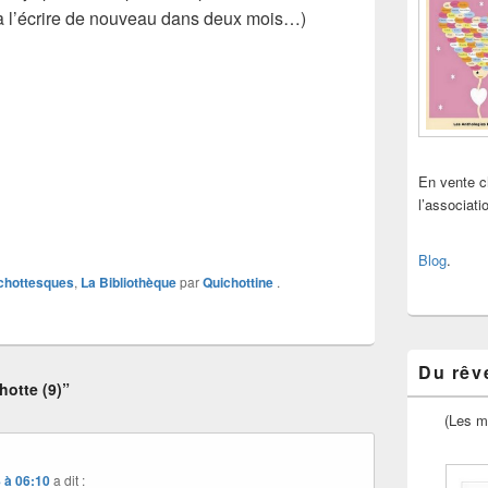
’à l’écrire de nouveau dans deux mois…)
En vente 
l’associat
Blog
.
chottesques
,
La Bibliothèque
par
Quichottine
.
Du rêve
otte (9)”
(Les m
 à 06:10
a dit :