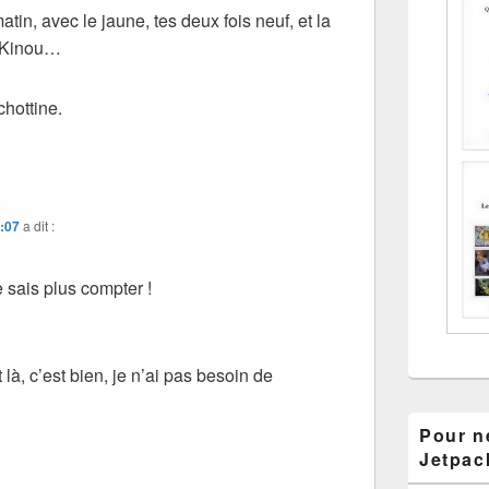
atin, avec le jaune, tes deux fois neuf, et la
e Kinou…
chottine.
4:07
a dit :
e sais plus compter !
t là, c’est bien, je n’ai pas besoin de
Pour ne
Jetpac