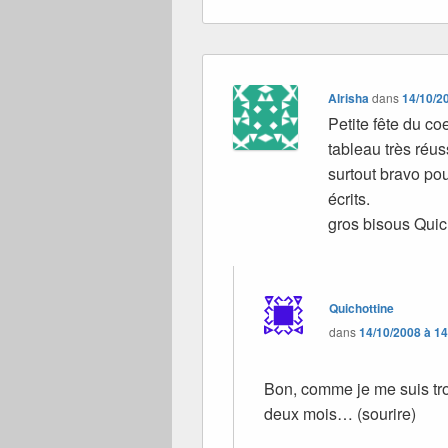
Alrisha
dans
14/10/2
Petite fête du c
tableau très réus
surtout bravo pou
écrits.
gros bisous Quic
Quichottine
dans
14/10/2008 à 1
Bon, comme je me suis trom
deux mois… (sourire)