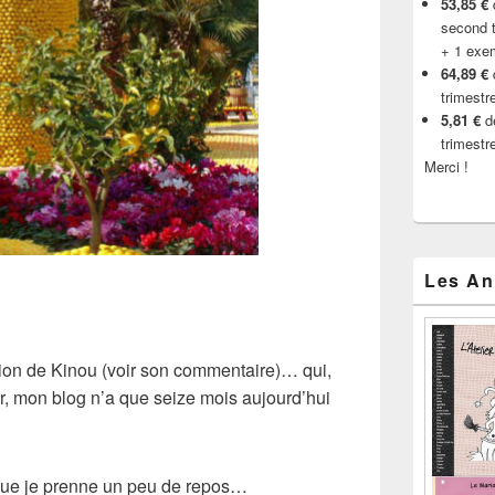
53,85 €
d
second t
+ 1 exe
64,89 €
trimestr
5,81 €
de
trimestr
Merci !
Les An
tion de Kinou (voir son commentaire)… qui,
er, mon blog n’a que seize mois aujourd’hui
 que je prenne un peu de repos…