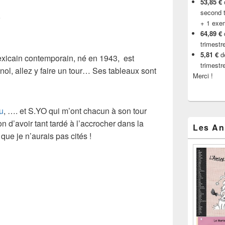
53,85 €
d
second t
9
+ 1 exe
64,89 €
trimestr
5,81 €
de
exicain contemporain
, né en
1943
, est
trimestr
nol, allez y faire un tour… Ses tableaux sont
Merci !
u
, …. et S.YO qui m’ont chacun à son tour
on d’avoir tant tardé à l’accrocher dans la
Les An
que je n’aurais pas cités !