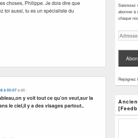
s choses, Philippe. Je dois dire que
Saisissez 
 toi aussi, tu es un spécialiste du
abonner à c
chaque nouv
Adresse
e-
mail
Abon
Rejoignez 
08 à 05:07
a dit :
ableau,on y voit tout ce qu’on veut,sur la
Ancien
ns le ciel,il y a des visages partout..
[Feedb