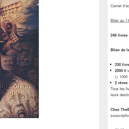
Carnet d’
Bilan au 11
246 livres
Bilan de l
230 livr
2000 €
v
(+ 1000
2 rêves
Tous les li
leurs desti
Chez TheB
souscriptio