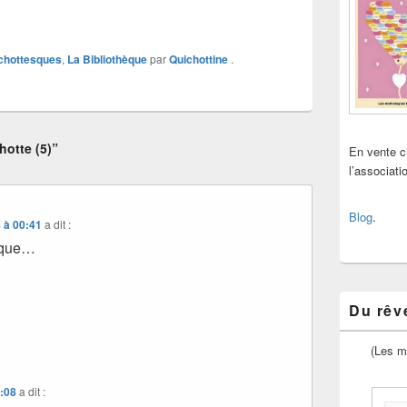
chottesques
,
La Bibliothèque
par
Quichottine
.
otte (5)”
En vente 
l’associat
Blog
.
 à 00:41
a dit :
ique…
Du rêve
(Les m
1:08
a dit :