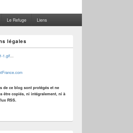
Le Refuge
Liens
ns légales
...
es de ce blog sont protégés et ne
s être copiés, ni intégralement, ni à
 flux RSS.