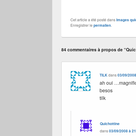
Cet article a été posté dans
Images qui
Enregistrer le
permalien
.
84 commentaires à propos de “Quich
TILK
dans
03/09/2008
ah oui …magnif
besos
tilk
Quichottine
dans
03/09/2008 à 2