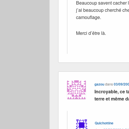
Beaucoup savent cacher le
j’ai beaucoup cherché chez
camouflage.
Merci d’être là.
gazou
dans
03/09/20
Incroyable, ce t
terre et même da
Quichottine