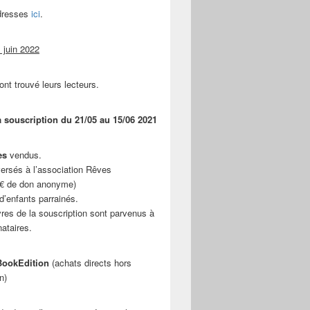
adresses
ici
.
 juin 2022
ont trouvé leurs lecteurs.
a souscription du 21/05 au 15/06 2021
es
vendus.
ersés à l’association Rêves
 € de don anonyme)
d’enfants parrainés.
vres de la souscription sont parvenus à
nataires.
ookEdition
(achats directs hors
n)