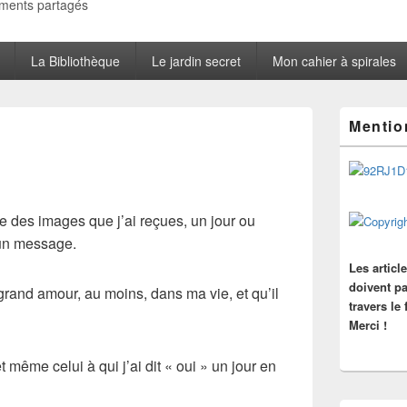
oments partagés
La Bibliothèque
Le jardin secret
Mon cahier à spirales
Zone
Mentio
principale
de
widget
pour
la
barre
ie des images que j’ai reçues, un jour ou
latérale
 un message.
Les articl
doivent pa
 grand amour, au moins, dans ma vie, et qu’il
travers le
Merci !
t même celui à qui j’ai dit « oui » un jour en