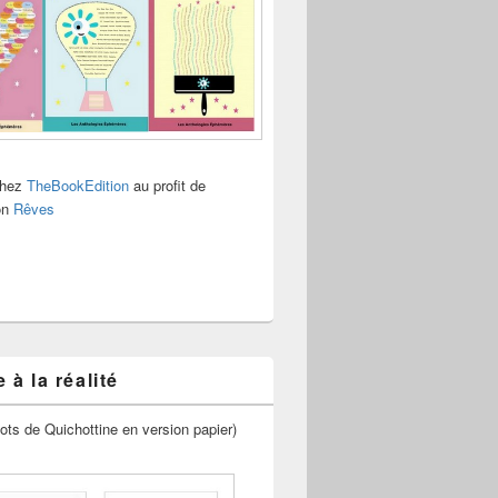
chez
TheBookEdition
au profit de
ion
Rêves
 à la réalité
ots de Quichottine en version papier)