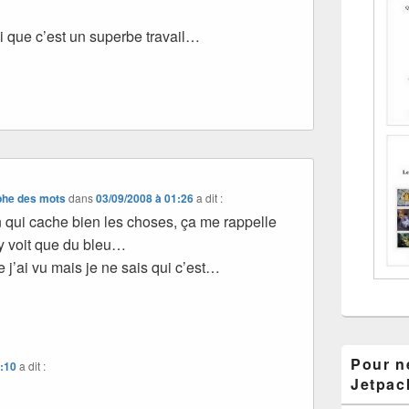
si que c’est un superbe travail…
aphe des mots
dans
03/09/2008 à 01:26
a dit :
n qui cache bien les choses, ça me rappelle
y voit que du bleu…
e j’ai vu mais je ne sais qui c’est…
Pour ne
1:10
a dit :
Jetpac