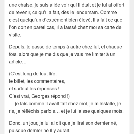
une chaise, je suis allée voir qui il était et je lui ai offert
de revenir, ce qu’il a fait, dès le lendemain. Comme
c’est quelqu’un d’extrêment bien élevé, il a fait ce que
l’on doit en pareil cas, il a laissé chez moi sa carte de
visite.
Depuis, je passe de temps à autre chez lui, et chaque
fois, alors que je me dis que je vais
me limiter
à un
article…
(C’est long de tout lire,
le
billet
, les
commentaires
,
et surtout les
réponses
!
C’est vrai, Georges répond !)
… je fais comme il avait fait chez moi, je m’installe,
je
ris
, je réfléchis parfois… et je lui laisse quelques mots.
Donc, un jour, je lui ai dit que je lirai son dernier né,
puisque dernier né il y aurait.