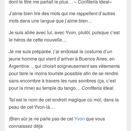
dont le titre me parlait le plus… «
Confitería Ideal
«
J’aime bien lire des mots qui me rappellent d’autres
mots dans une langue que j’aime bien…
Je suis allée avec lui, avec
Yvon
, plutôt, puisque c’est
le héros de cette
nouvelle
…
Je me suis préparée, j’ai endossé le costume d’un
jeune homme qui vient d’arriver à
Buenos Aires
, en
Argentine
… qui choisit soigneusement ses vêtements
pour faire le moins
touriste
possible afin de se rendre
sans encombre à travers les rues sombres (ça, c’est
pour la rime) au temple du tango…
Confitería Ideal
.
Tel est le nom de cet
endroit magique
où moi, dans la
peau de cet Yvon-là…
(Bien sûr je ne parle pas de cet
Yvon
que vous
connaissez déjà