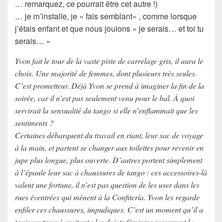
… remarquez, ce pourrait être cet autre !)
… je m’installe, je «
fais semblant
« , comme lorsque
j’étais enfant et que nous jouions « je serais… et toi tu
serais… »
Yvon fait le tour de la vaste piste de carrelage gris, il aura le
choix. Une majorité de femmes, dont plusieurs très seules.
C’est prometteur. Déjà Yvon se prend à imaginer la fin de la
soirée, car il n’est pas seulement venu pour le bal. À quoi
servirait la sensualité du tango si elle n’enflammait que les
sentiments ?
Certaines débarquent du travail en riant, leur sac de voyage
à la main, et partent se changer aux toilettes pour revenir en
jupe plus longue, plus ouverte. D’autres portent simplement
à l’épaule leur sac à chaussures de tango : ces accessoires-là
valent une fortune, il n’est pas question de les user dans les
rues éventrées qui mènent à la Confitería. Yvon les regarde
enfiler ces chaussures, impudiques. C’est un moment qu’il a
toujours trouvé excitant : les doigts féminins resserrent la