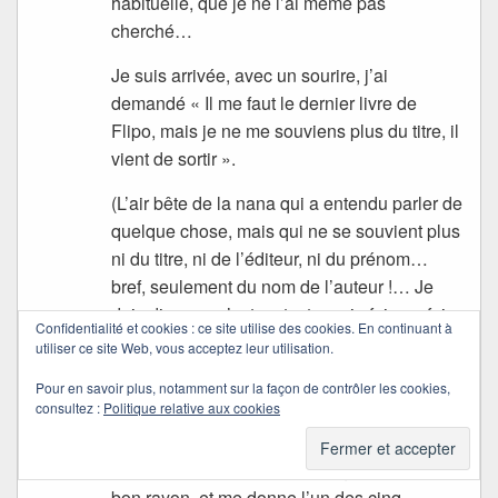
habituelle, que je ne l’ai même pas
cherché…
Je suis arrivée, avec un sourire, j’ai
demandé « Il me faut le dernier livre de
Flipo, mais je ne me souviens plus du titre, il
vient de sortir ».
(L’air bête de la nana qui a entendu parler de
quelque chose, mais qui ne se souvient plus
ni du titre, ni de l’éditeur, ni du prénom…
bref, seulement du nom de l’auteur !… Je
dois dire que c’est un test que je fais parfois
Confidentialité et cookies : ce site utilise des cookies. En continuant à
pour savoir à qui je parle et aussi de qui je
utiliser ce site Web, vous acceptez leur utilisation.
parle.
Pour en savoir plus, notamment sur la façon de contrôler les cookies,
consultez :
Politique relative aux cookies
Sourire de la vendeuse… qui me dit : « Ah !
oui, je sais, je l’ai vu ! » et qui me prend
presque par la main pour me guider vers le
bon rayon, et me donne l’un des cinq