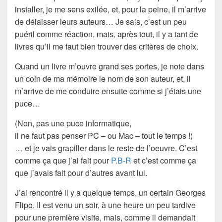
installer, je me sens
exilée
, et, pour la peine, il m’arrive
de délaisser leurs
auteurs
… Je sais, c’est un peu
puéril comme réaction, mais, après tout, il y a tant de
livres qu’il me faut bien trouver des
critères de choix.
Quand un livre m’ouvre grand ses portes, je note dans
un coin de ma
mémoire
le nom de son auteur, et, il
m’arrive de me conduire ensuite comme si j’étais une
puce…
(Non, pas une
puce informatique
,
il ne faut pas penser
PC
– ou
Mac
– tout le temps !)
… et je vais grapiller dans le reste de l’oeuvre. C’est
comme ça que j’ai fait pour
P.B-R
et c’est comme ça
que j’avais fait pour d’autres avant lui.
J’ai rencontré il y a quelque temps, un certain
Georges
Flipo
. Il est venu un soir, à une heure un peu tardive
pour une première visite, mais, comme il demandait