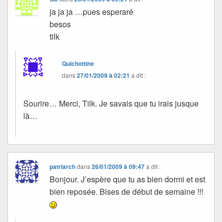
ja ja ja …pues esperaré
besos
tilk
Quichottine
dans
27/01/2009 à 02:21
a dit :
Sourire… Merci, Tilk. Je savais que tu irais jusque
là…
patriarch
dans
26/01/2009 à 09:47
a dit :
Bonjour. J’espère que tu as bien dormi et est
bien reposée. Bises de début de semaine !!!