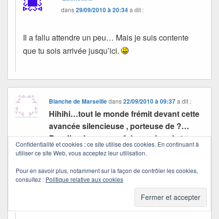
dans
29/09/2010 à 20:34
a dit :
Il a fallu attendre un peu… Mais je suis contente
que tu sois arrivée jusqu’ici.
Blanche de Marseille
dans
22/09/2010 à 09:37
a dit :
Hihihi…tout le monde frémit devant cette
avancée silencieuse , porteuse de ?…
Boudiou ! pour une fois que je vais trop
Confidentialité et cookies : ce site utilise des cookies. En continuant à
vite voilà que je dois attendre !
utiliser ce site Web, vous acceptez leur utilisation.
Quichottine tu dois rire sous cape …
petite
Pour en savoir plus, notamment sur la façon de contrôler les cookies,
question : où retrouver ton récit de Clément
consultez :
Politique relative aux cookies
que je n’ai jamais pu finir et qui me plaisait
tant ? Je t’embrasse fort