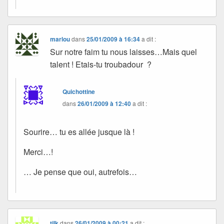
marlou
dans
25/01/2009 à 16:34
a dit :
Sur notre faim tu nous laisses…Mais quel
talent ! Etais-tu troubadour ?
Quichottine
dans
26/01/2009 à 12:40
a dit :
Sourire… tu es allée jusque là !
Merci…!
… Je pense que oui, autrefois…
tilk
dans
26/01/2009 à 00:21
a dit :