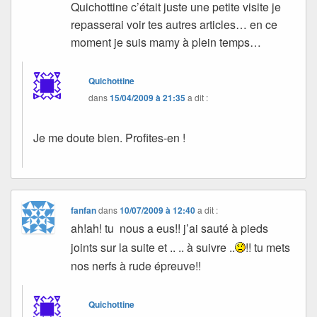
Quichottine c’était juste une petite visite je
repasserai voir tes autres articles… en ce
moment je suis mamy à plein temps…
Quichottine
dans
15/04/2009 à 21:35
a dit :
Je me doute bien. Profites-en !
fanfan
dans
10/07/2009 à 12:40
a dit :
ah!ah! tu nous a eus!! j’ai sauté à pieds
joints sur la suite et .. .. à suivre ..
!! tu mets
nos nerfs à rude épreuve!!
Quichottine