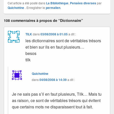
Cet article a été posté dans
La Bibliothèque
,
Pensées diverses
par
Quichottine
. Enregistrer le
permalien
.
108 commentaires à propos de “Dictionnaire”
TILK
dans
03/08/2008 à 01:05
a dit :
les dictionnaires sont de véritables trésors
et bien sur ils en faut plusieurs…
besos
tilk
Quichottine
dans
04/08/2008 à 14:39
a dit :
Je ne sais pas s’il en faut plusieurs, Tilk… Mais tu
as raison, ce sont de véritables trésors qui évitent
que certains mots ne disparaissent tout à fait.