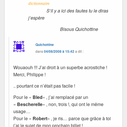
dictionnaire
S’il y a ici des fautes tu le diras
j’espère
Bisous Quichottine
Quichottine
dans
04/08/2008 à 15:42
a dit :
Wouaouh !!! J’ai droit à un superbe acrostiche !
Merci, Philippe !
.. pourtant ce n’était pas facile !
Pour le «
Bled
« , j’ai remplacé par un
«
Bescherelle
« , non, trois !, qui ont le même
usage…
Pour le «
Robert
« , je ris… parce que grâce à toi
j’ai le sujet de mon prochain billet !