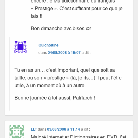
encore :le Multidictionnaire du français
« Prestige ». C’est suffisant pour ce que je
fais !!
Bon dimanche avc bises x2
Quichottine
dans
04/08/2008 à 15:07
a dit :
Tu en as un… c’est important, quel que soit sa
taille, ou son « prestige » (là, je ris…) il peut t’être
utile, à un moment où à un autre.
Bonne journée à toi aussi, Patriarch !
LLT
dans
03/08/2008 à 11:14
a dit :
Malgré Internet et Dictionnaires en DVD, j’ai