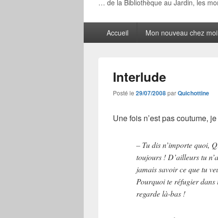
… de la Bibliothèque au Jardin, les m
Menu
Accueil
Mon nouveau chez moi
principal
Interlude
Posté le
29/07/2008
par
Quichottine
Une fois n’est pas coutume, je 
– Tu dis n’importe quoi, Qu
toujours ! D’ailleurs tu n’
jamais savoir ce que tu 
Pourquoi te réfugier dans te
regarde là-bas !