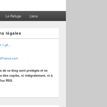
Le Refuge
Liens
ns légales
...
es de ce blog sont protégés et ne
s être copiés, ni intégralement, ni à
 flux RSS.