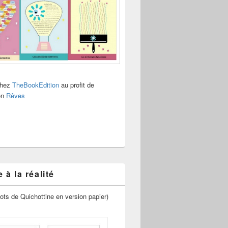
chez
TheBookEdition
au profit de
ion
Rêves
 à la réalité
ots de Quichottine en version papier)