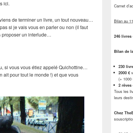
 ici.
Carnet d’
viens de terminer un livre, un tout nouveau…
Bilan au 11
s si je vais vous en parler ou non (il faut
us proposer un interlude…
246 livres
Bilan de l
230 livr
u, si vous vous étiez appelé Quichottine…
2000 €
v
en ait pour tout le monde !) et que vous
(+ 1000
2 rêves
Tous les li
leurs desti
Chez TheB
souscriptio