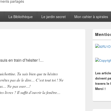
oments partagés
La Bibliothèque
Le jardin secret
Mon cahier à spirales
Zone
Mentio
principale
de
widget
pour
la
barre
suis en train d’hésiter !…
latérale
Les articl
ichottine. Tu sais bien que tu hésites
doivent pa
arrêtes pas de le dire… C’est tout toi ! Ne
travers le
veux… Ne pas oser…!
Merci !
s livres ? Il suffit d’ouvrir la fenêtre…