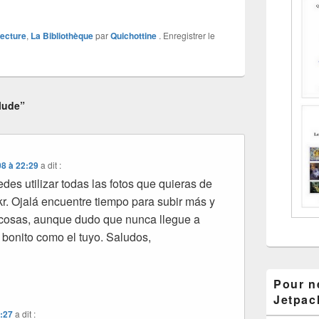
lecture
,
La Bibliothèque
par
Quichottine
. Enregistrer le
lude”
08 à 22:29
a dit :
des utilizar todas las fotos que quieras de
kr. Ojalá encuentre tiempo para subir más y
 cosas, aunque dudo que nunca llegue a
n bonito como el tuyo. Saludos,
Pour ne
Jetpac
1:27
a dit :