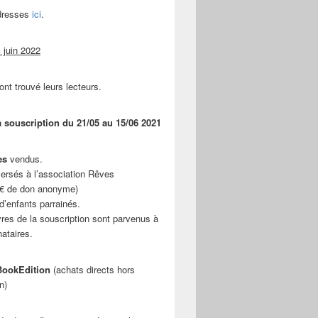
adresses
ici
.
 juin 2022
ont trouvé leurs lecteurs.
a souscription du 21/05 au 15/06 2021
es
vendus.
ersés à l’association Rêves
 € de don anonyme)
d’enfants parrainés.
vres de la souscription sont parvenus à
nataires.
ookEdition
(achats directs hors
n)