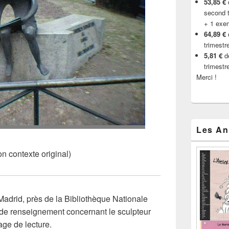
53,85 €
d
second t
+ 1 exe
64,89 €
trimestr
5,81 €
de
trimestr
Merci !
Les An
on contexte original)
Madrid, près de la Bibliothèque Nationale
 de renseignement concernant le sculpteur
age de lecture.