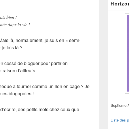
Horizo
ois bien !
tte dans la vie !
. Mais là, normalement, je suis en « semi-
je fais là ?
r cessé de bloguer pour partir en
 raison d’ailleurs…
othèque à tourner comme un lion en cage ? Je
r mes blogopotes !
Septième 
, d’écrire, des petits mots chez ceux que
Liste des p