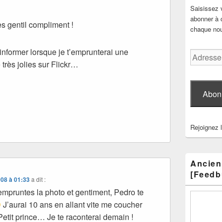
Saisissez 
abonner à c
ès gentil compliment !
chaque nouv
informer lorsque je t’emprunterai une
Adresse
 très jolies sur Flickr…
e-
mail
Abon
Rejoignez 
Ancien
[Feedb
008 à 01:33
a dit :
empruntes la photo et gentiment, Pedro te
J’aurai 10 ans en allant vite me coucher
 Petit prince… Je te raconterai demain !