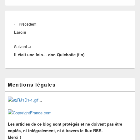
Navigation
de
Article
←
Précédent
l’article
Larcin
précédent :
Article
Suivant
→
Il était une fois… don Quichotte (fin)
suivant :
Zone
Mentions légales
principale
de
widget
...
pour
la
barre
latérale
Les articles de ce blog sont protégés et ne doivent pas être
copiés, ni intégralement, ni à travers le flux RSS.
Merci !