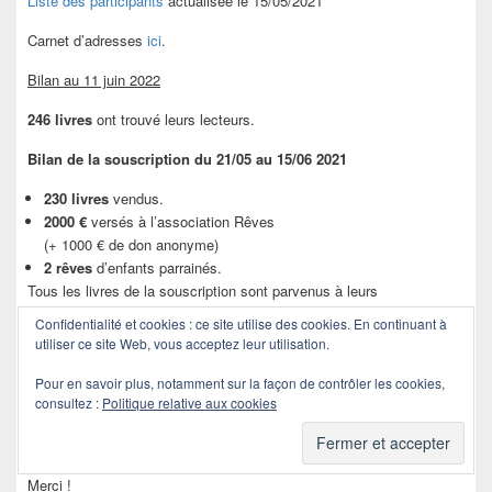
Liste des participants
actualisée le 15/05/2021
Carnet d’adresses
ici
.
Bilan au 11 juin 2022
246 livres
ont trouvé leurs lecteurs.
Bilan de la souscription du 21/05 au 15/06 2021
230 livres
vendus.
2000 €
versés à l’association Rêves
(+ 1000 € de don anonyme)
2 rêves
d’enfants parrainés.
Tous les livres de la souscription sont parvenus à leurs
destinataires.
Confidentialité et cookies : ce site utilise des cookies. En continuant à
utiliser ce site Web, vous acceptez leur utilisation.
Chez TheBookEdition
(achats directs hors souscription)
Pour en savoir plus, notamment sur la façon de contrôler les cookies,
53,85 €
de droits d’auteurs versés pour le second trimestre 2021.
consultez :
Politique relative aux cookies
(8 exemplaires
Horizons
+ 1 exemplaire
Métiers improbables
)
64,89 €
de droits d’auteurs pour le troisième trimestre 2021.
5,81 €
de droits d’auteurs pour le dernier trimestre 2021.
Merci !