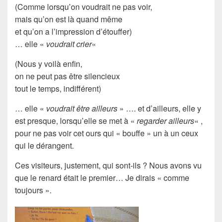
(Comme lorsqu’on voudrait ne pas voir,
mais qu’on est là quand même
et qu’on a l’impression d’
étouffer
)
… elle «
voudrait crier
«
(Nous y voilà enfin,
on ne peut pas être silencieux
tout le temps,
indifférent
)
… elle «
voudrait être ailleurs
» …. et d’ailleurs, elle y
est presque, lorsqu’elle se met à «
regarder ailleurs
« ,
pour ne pas voir cet ours qui « bouffe » un à un ceux
qui le
dérangent
.
Ces
visiteurs
, justement, qui sont-ils ? Nous avons vu
que le
renard
était le premier… Je dirais « comme
toujours ».