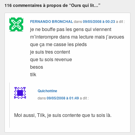
116 commentaires à propos de “Ours qui lit…”
FERNANDO BRONCHAL
dans
09/05/2008 à 00:23
a dit :
je ne bouffe pas les gens qui viennent
m’interompre dans ma lecture mais j’avoues
que ça me casse les pieds
je suis tres content
que tu sois revenue
besos
tilk
Quichottine
dans
09/05/2008 à 01:49
a dit :
Moi aussi, Tilk, je suis contente que tu sois là.