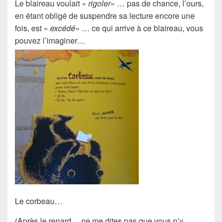
Le
blaireau
voulait «
rigoler
« … pas de chance, l’ours,
en étant obligé de suspendre sa lecture encore une
fois, est «
excédé
« … ce qui arrive à ce blaireau, vous
pouvez l’imaginer…
Le
corbeau
…
(Après le renard… ne me dites pas que vous n’y