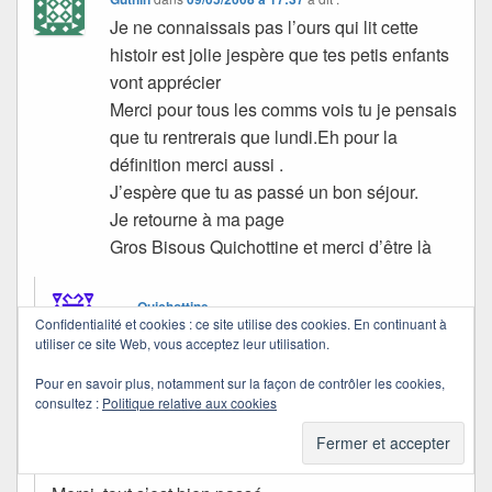
Je ne connaissais pas l’ours qui lit cette
histoir est jolie jespère que tes petis enfants
vont apprécier
Merci pour tous les comms vois tu je pensais
que tu rentrerais que lundi.Eh pour la
définition merci aussi .
J’espère que tu as passé un bon séjour.
Je retourne à ma page
Gros Bisous Quichottine et merci d’être là
Quichottine
Confidentialité et cookies : ce site utilise des cookies. En continuant à
dans
09/05/2008 à 19:41
a dit :
utiliser ce site Web, vous acceptez leur utilisation.
Pour en savoir plus, notamment sur la façon de contrôler les cookies,
Celle qui peut l’apprécier en a fait son livre
consultez :
Politique relative aux cookies
préféré du moment… la seconde est encore bien
petiote, mais je suis sûre qu’elle aimera aussi.