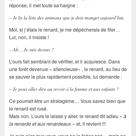
réponse, il met toute sa hargne :
– Je lis la liste des animaux que je dois manger aujourd’hui.
Moi, si j’étais le renard, je me dépêcherais de filer…
Lui, non, il insiste !
– Ah… Je suis dessus ?
L’
ours
fait semblant de vérifier, et il acquiesce. Dans
une forêt devenue «
silencieuse
« , le renard, au lieu de
se sauver le plus rapidement possible, lui demande :
– Je peux aller dire au revoir à la femme et aux enfants ?
Ce pourrait être un
stratagème
… Vous savez bien que
le renard est rusé.
Mais non. L’ours le laisse y aller, le renard dit adieu «
à
la renarde et aux renardeaux
» et, il revient !!!
Je suis sûre que vous, vous ne le feriez pas… mais ne