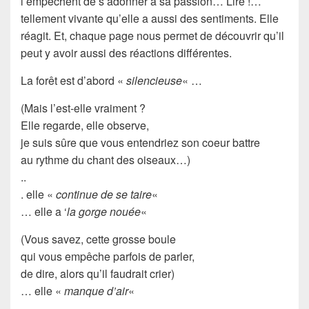
l’empêchent de s’adonner à sa passion…
Lire !
…
tellement vivante qu’elle a aussi des
sentiments
. Elle
réagit. Et, chaque page nous permet de découvrir qu’il
peut y avoir aussi des
réactions
différentes.
La forêt est d’abord «
silencieuse
« …
(Mais l’est-elle vraiment ?
Elle regarde, elle observe,
je suis sûre que vous entendriez son
coeur
battre
au rythme du chant des oiseaux…)
..
. elle «
continue de se taire
«
… elle a ‘
la gorge nouée
«
(Vous savez, cette grosse boule
qui vous empêche parfois de parler,
de dire, alors qu’il faudrait
crier
)
… elle «
manque d’air
«