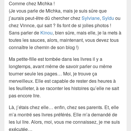
Comme chez Michka !
(Je vous parle de Michka, mais je suis sûre que
j’aurais peut-être dû chercher chez
Sylviane
,
Syldu
ou
chez Vinnce, qui sait ? Ils font de si jolies photos !
Sans parler de
Kinou
, bien sûre, mais elle, je la mets à
toutes les sauces, alors, maintenant, vous devez tous
connaître le chemin de son blog !)
Ma petite-fille est tombée dans les
livres
il y a
longtemps, avant même de savoir parler ou même
tourner seule les pages… Moi, je trouve ça
merveilleux. Elle est capable de rester
des heures
à
les feuilleter, à se raconter les
histoires
qu’elle ne sait
pas encore lire.
Là, j’étais chez elle… enfin, chez ses parents. Et, elle
m’a montré ses livres préférés. Elle m’a demandé de
les lui lire. Alors, moi, vous me connaissez, je me suis
exécutée…