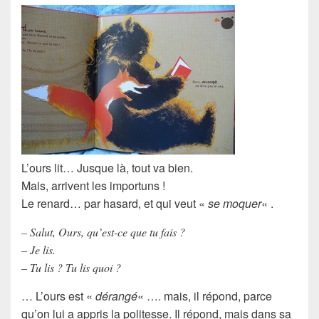
L’
ours
lit… Jusque là, tout va bien.
Mais, arrivent les importuns !
Le
renard
… par hasard, et qui veut «
se moquer
« .
– Salut, Ours, qu’est-ce que tu fais ?
– Je lis.
– Tu lis ? Tu lis quoi ?
… L’ours est «
dérangé
« …. mais, il répond, parce
qu’on lui a appris la politesse. Il répond, mais dans sa