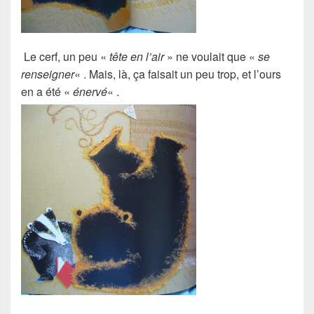
Le
cerf
, un peu «
tête en l’air
» ne voulait que «
se
renseigner
« . Mais, là, ça faisait un peu trop, et l’ours
en a été «
énervé
« .