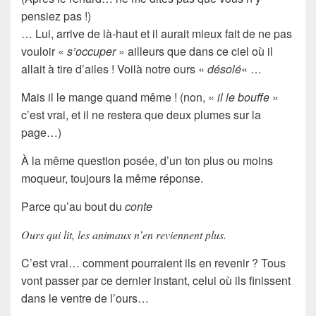
pensiez pas !)
… Lui, arrive de là-haut et il aurait mieux fait de ne pas
vouloir «
s’occuper
» ailleurs que dans ce ciel où il
allait à tire d’ailes ! Voilà notre ours «
désolé
« …
Mais il le mange quand même ! (non, «
il le bouffe
»
c’est vrai, et il ne restera que deux plumes sur la
page…)
À la
même question
posée, d’un ton plus ou moins
moqueur, toujours la
même réponse
.
Parce qu’au bout du
conte
Ours qui lit, les animaux n’en reviennent plus.
C’est vrai… comment pourraient ils en revenir ? Tous
vont passer par ce dernier instant, celui où ils finissent
dans le ventre de l’ours…