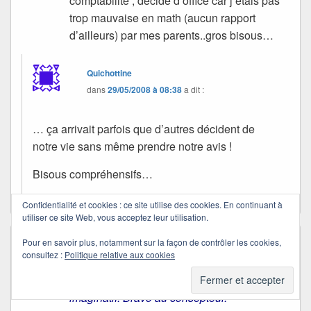
comptabilité , décidé d’office car j’étais pas
trop mauvaise en math (aucun rapport
d’ailleurs) par mes parents..gros bisous…
Quichottine
dans
29/05/2008 à 08:38
a dit :
… ça arrivait parfois que d’autres décident de
notre vie sans même prendre notre avis !
Bisous compréhensifs…
Confidentialité et cookies : ce site utilise des cookies. En continuant à
utiliser ce site Web, vous acceptez leur utilisation.
Pour en savoir plus, notamment sur la façon de contrôler les cookies,
Dominique
dans
23/06/2008 à 22:45
a dit :
consultez :
Politique relative aux cookies
Très beau le Chevalier à la triste figure. Ce
dessin est très original et surtout très
imaginatif. Bravo au consepteur.