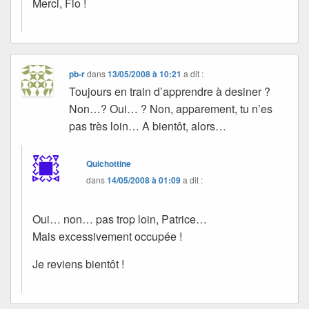
Merci, Flo !
pb-r
dans
13/05/2008 à 10:21
a dit :
Toujours en train d’apprendre à desiner ?
Non…? Oui… ? Non, apparement, tu n’es
pas très loin… A bientôt, alors…
Quichottine
dans
14/05/2008 à 01:09
a dit :
Oui… non… pas trop loin, Patrice…
Mais excessivement occupée !
Je reviens bientôt !