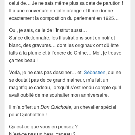
celui de… Je ne sais même plus sa date de parution !
Il a une couverture en toile orange et il me donne
exactement la composition du
parlement
en
1925
…
Oui, je sais, celle de l’
Institut
aussi…
Sur ce
dictionnaire
, les illustrations sont en noir et
blanc, des
gravures
… dont les originaux ont dû être
faits à la plume et à l’encre de Chine… Moi, je trouve
ça très beau !
Voilà, je ne sais pas dessiner… et,
Sébastien
, qui ne
se doutait pas de ce
grand malheur
, m’a fait un
magnifique cadeau, lorsqu’il s’est rendu compte qu’il
avait oublié de me souhaiter mon anniversaire.
Il m’a offert un
Don Quichotte
, un chevalier spécial
pour Quichottine !
Qu’est-ce que vous en pensez ?
N’est-ce pas un beau
cadeau
?