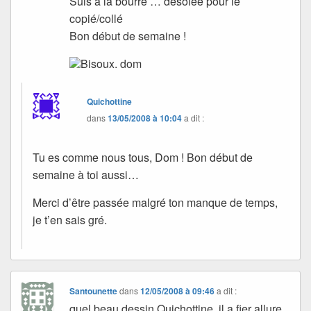
Suis à la bourre … désolée pour le
copié/collé
Bon début de semaine !
Bisoux. dom
Quichottine
dans
13/05/2008 à 10:04
a dit :
Tu es comme nous tous, Dom ! Bon début de
semaine à toi aussi…
Merci d’être passée malgré ton manque de temps,
je t’en sais gré.
Santounette
dans
12/05/2008 à 09:46
a dit :
quel beau dessin Quichottine, il a fier allure