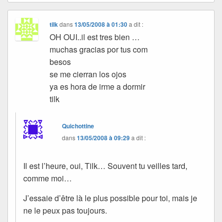
tilk
dans
13/05/2008 à 01:30
a dit :
OH OUI..il est tres bien …
muchas gracias por tus com
besos
se me cierran los ojos
ya es hora de irme a dormir
tilk
Quichottine
dans
13/05/2008 à 09:29
a dit :
Il est l’heure, oui, Tilk… Souvent tu veilles tard,
comme moi…
J’essaie d’être là le plus possible pour toi, mais je
ne le peux pas toujours.