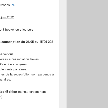
adresses
ici
.
 juin 2022
ont trouvé leurs lecteurs.
a souscription du 21/05 au 15/06 2021
es
vendus.
ersés à l’association Rêves
 € de don anonyme)
d’enfants parrainés.
vres de la souscription sont parvenus à
nataires.
ookEdition
(achats directs hors
n)