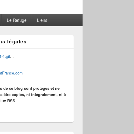
Le Refuge
Liens
ns légales
...
es de ce blog sont protégés et ne
s être copiés, ni intégralement, ni à
 flux RSS.