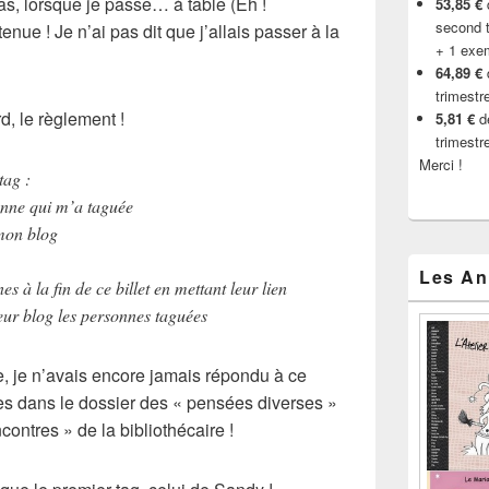
as, lorsque je passe… à table (Eh !
53,85 €
d
second t
e ! Je n’ai pas dit que j’allais passer à la
+ 1 exe
64,89 €
trimestr
, le règlement !
5,81 €
de
trimestr
Merci !
tag :
sonne qui m’a taguée
 mon blog
Les An
s à la fin de ce billet en mettant leur lien
leur blog les personnes taguées
ite, je n’avais encore jamais répondu à ce
res dans le dossier des « pensées diverses »
contres » de la bibliothécaire !