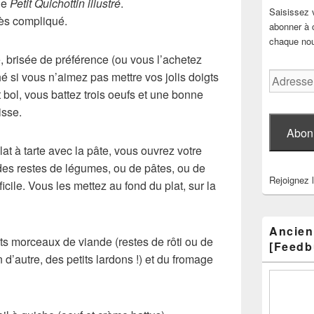
le
Petit Quichottin illustré
.
Saisissez 
très compliqué.
abonner à c
chaque nouv
, brisée de préférence (ou vous l’achetez
é si vous n’aimez pas mettre vos jolis doigts
Adresse
e-
t bol, vous battez trois oeufs et une bonne
mail
isse.
Abon
at à tarte avec la pâte, vous ouvrez votre
 des restes de légumes, ou de pâtes, ou de
Rejoignez 
ifficile. Vous les mettez au fond du plat, sur la
Ancien
ts morceaux de viande (restes de rôti ou de
[Feedb
 d’autre, des petits lardons !) et du fromage