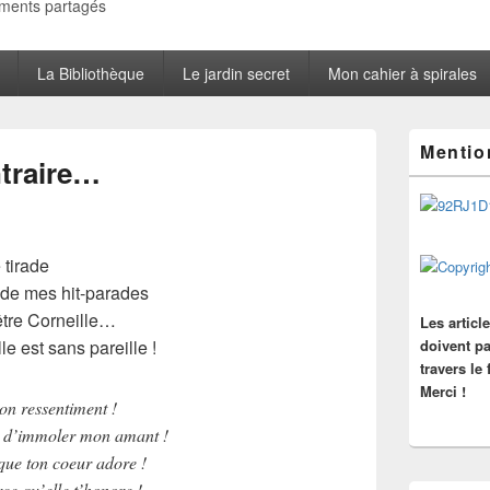
oments partagés
La Bibliothèque
Le jardin secret
Mon cahier à spirales
Zone
Mentio
principale
traire…
de
widget
pour
la
barre
 tirade
latérale
de mes hit-parades
être Corneille…
Les articl
 est sans pareille !
doivent pa
travers le
Merci !
on ressentiment !
s d’immoler mon amant !
 que ton coeur adore !
ce qu’elle t’honore !