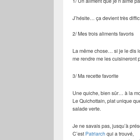
1/ Un aliment que je n’aime pa
J’hésite… ça devient très diffi
2/ Mes trois aliments favoris
La même chose… si je le dis ici
me rendre me les cuisineront p
3/ Ma recette favorite
Une quiche, bien sûr… à la mo
Le
Quichottain
, plat unique q
salade verte.
Je ne savais pas, jusqu’à prés
C’est
Patriarch
qui a trouvé,