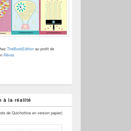
chez
TheBookEdition
au profit de
ion
Rêves
 à la réalité
ots de Quichottine en version papier)