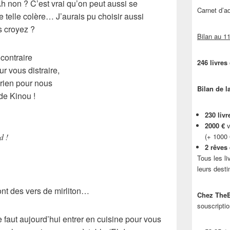
Ah non ? C’est vrai qu’on peut aussi se
Carnet d’
telle colère… J’aurais pu choisir aussi
 croyez ?
Bilan au 11
 contraire
246 livres
r vous distraire,
rien pour nous
Bilan de l
 de Kinou !
230 livr
2000 €
v
d !
(+ 1000
2 rêves
Tous les li
leurs desti
ont des vers de mirliton…
Chez TheB
souscriptio
 faut aujourd’hui entrer en cuisine pour vous