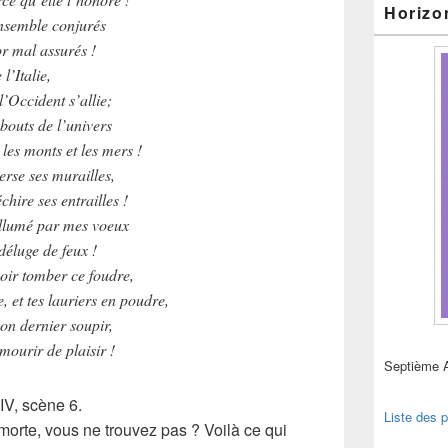
Horizo
ensemble conjurés
r mal assurés !
 l’Italie,
l’Occident s’allie;
bouts de l’univers
 les monts et les mers !
rse ses murailles,
hire ses entrailles !
allumé par mes voeux
déluge de feux !
oir tomber ce foudre,
, et tes lauriers en poudre,
on dernier soupir,
mourir de plaisir !
Septième 
 IV, scène 6.
Liste des p
 morte, vous ne trouvez pas ? Voilà ce qui