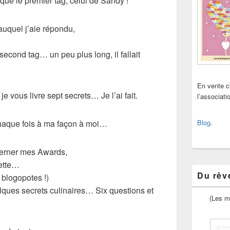
ue le premier tag, celui de Sandy !
 auquel j’aie répondu,
 second tag… un peu plus long, il fallait
En vente 
e je vous livre sept secrets… Je l’ai fait.
l’associat
 chaque fois à ma façon à moi…
Blog
.
écerner mes Awards,
uette…
Du rêve
 blogopotes !)
lques secrets culinaires… Six questions et
(Les m