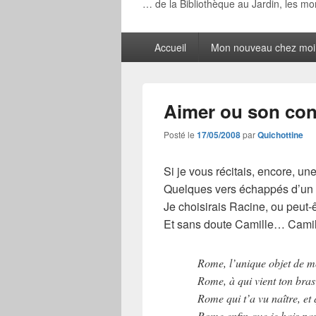
… de la Bibliothèque au Jardin, les m
Menu
Accueil
Mon nouveau chez moi
principal
Aimer ou son con
Posté le
17/05/2008
par
Quichottine
Si je vous récitais, encore, une
Quelques vers échappés d’un 
Je choisirais Racine, ou peut-
Et sans doute Camille… Camille
Rome, l’unique objet de m
Rome, à qui vient ton bra
Rome qui t’a vu naître, et
Rome enfin que je hais par