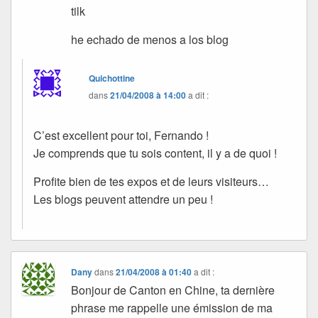
tilk
he echado de menos a los blog
Quichottine
dans
21/04/2008 à 14:00
a dit :
C’est excellent pour toi, Fernando !
Je comprends que tu sois content, il y a de quoi !
Profite bien de tes expos et de leurs visiteurs…
Les blogs peuvent attendre un peu !
Dany
dans
21/04/2008 à 01:40
a dit :
Bonjour de Canton en Chine, ta dernière
phrase me rappelle une émission de ma