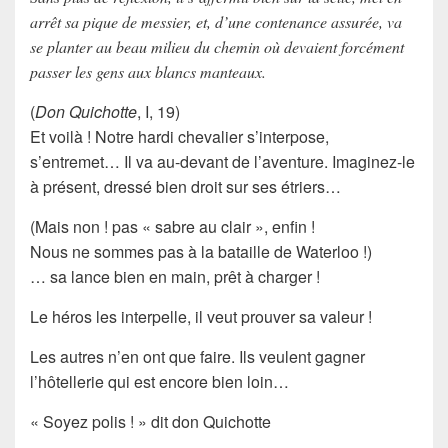
arrêt sa pique de messier, et, d’une contenance assurée, va
se planter au beau milieu du chemin où devaient forcément
passer les gens aux blancs manteaux.
(
Don Quichotte
, I, 19)
Et voilà ! Notre
hardi chevalier
s’interpose,
s’entremet… Il va au-devant de l’aventure. Imaginez-le
à présent, dressé bien droit sur ses étriers…
(Mais non ! pas « sabre au clair », enfin !
Nous ne sommes pas à la bataille de Waterloo !)
… sa lance bien en main, prêt à charger !
Le héros
les interpelle, il veut prouver sa valeur !
Les autres n’en ont que faire. Ils veulent gagner
l’
hôtellerie
qui est encore bien loin…
« Soyez polis ! »
dit
don Quichotte