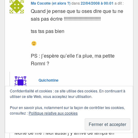
Ma Cocotte (et alors ?)
dans
22/04/2008 à 00:01
a dit :
Quand je pense que tu oses dire que tu ne
sais pas écrire !!!!!!!!!!!!!!!!!!!!!!!!!!!!!!
tss tss pas bien
PS : j’espère qu’elle t’a plue, ma petite
Romni ?
Quichottine
dans
22/04/2008 à 01:13
a dit :
Confidentialité et cookies : ce site utilise des cookies. En continuant à
utiliser ce site Web, vous acceptez leur utilisation.
Ta gitane m’a séduite, comment ne l’aurait-elle
Pour en savoir plus, notamment sur la façon de contrôler les cookies,
pas fait ?
consultez :
Politique relative aux cookies
Toi, tu sais écrire…
Morte de rire ! Moi aussi j’y arrive de temps en