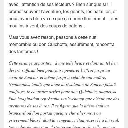
avec l’attention de ses lecteurs ? Bien sûr que si ! Il
promet souvent l’aventure, les géants, les batailles, et
nous avons bien vu ce que ça donne finalement… des
moulins à vent, des coups de bâtons…
Mais vous avez raison, passons à cette nuit
mémorable où
don Quichotte
, assûrément, rencontra
des
fantômes
!
Cette étrange apparition, à une telle heure et dans un tel lieu
désert, suffisait bien pour faire pénétrer l’effroi jusqu’au
cœur de Sancho, et même jusqu’à celui de son maître.
Néanmoins, tandis que toute la résolution de Sancho faisait
naufrage, le contraire arriva pour don Quichotte, auquel sa
folle imagination représenta sur-le-champ que c’était une des
aventures de ses livres. Il se figura que la litière était un
brancard où l’on portait quelque chevalier mort ou
grièvement blessé, dont la vengeance était réservée à lui seul.
Sans plus de réflexion, il s’affermit bien sur la selle, met en