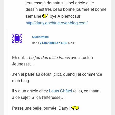
jeunesse,à demain si.., bel artcle et le
dessin est très beau bonne journée et bonne
semaine
bye A bientôt sur
http://dany.enchine.over-blog.com/
Quichottine
dans
21/04/2008 à 14:06
a dit :
Eh oui…
Le jeu des mille francs
avec Lucien
Jeunesse…
J’en ai parlé au début (clic), quand j’ai commencé
mon blog.
Il y a un article chez
Louis Châtel
(clic), ce matin,
à ce sujet. Si ça t’intéresse…
Passe une belle journée, Dany !