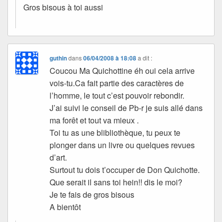
Gros bisous à toi aussi
guthin
dans
06/04/2008 à 18:08
a dit :
Coucou Ma Quichottine éh oui cela arrive
vois-tu.Ca fait partie des caractères de
l’homme, le tout c’est pouvoir rebondir.
J’ai suivi le conseil de Pb-r je suis allé dans
ma forêt et tout va mieux .
Toi tu as une blibliothèque, tu peux te
plonger dans un livre ou quelques revues
d’art.
Surtout tu dois t’occuper de Don Quichotte.
Que serait il sans toi hein!! dis le moi?
Je te fais de gros bisous
A bientôt