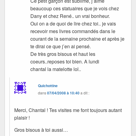
Ce petit garçon est sublime, j’aime
beaucoup ces statuaires que je vois chez
Dany et chez René.. un vrai bonheur.
Oui on a de quoi de lire chez toi.. je vais
recevoir mes livres commandés dans le
courant de la semaine prochaine et après je
te dirai ce que j’en ai pensé.
De très gros bisous et haut les
coeurs..reposes toi bien. A lundi
chantal la matelotte lol..
Quichottine
dans
07/04/2008 à 10:40
a dit :
Merci, Chantal ! Tes visites me font toujours autant
plaisir !
Gros bisous à toi aussi…