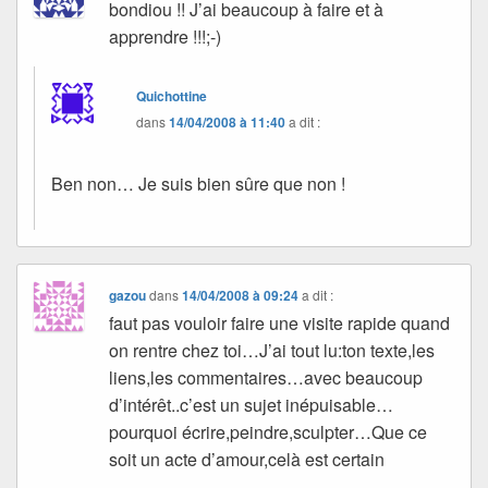
bondiou !! J’ai beaucoup à faire et à
apprendre !!!;-)
Quichottine
dans
14/04/2008 à 11:40
a dit :
Ben non… Je suis bien sûre que non !
gazou
dans
14/04/2008 à 09:24
a dit :
faut pas vouloir faire une visite rapide quand
on rentre chez toi…J’ai tout lu:ton texte,les
liens,les commentaires…avec beaucoup
d’intérêt..c’est un sujet inépuisable…
pourquoi écrire,peindre,sculpter…Que ce
soit un acte d’amour,celà est certain