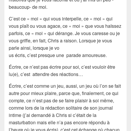
beaucoup- de moi.
C’est ce « moi » qui vous interpelle, ce « moi » qui
vous plaît ou vous agace, ce « moi » que vous haïssez
parfois, ce « moi » qui dérange. Je vous caresse ou je
vous griffe, en fait, Chris a raison. Lorsque je vous
parle ainsi, lorsque je vo
us écris, c’est presque une
parade amoureuse
.
Écrire
, ce n’est pas écrire pour soi, c’est vouloir être
lu(e), c’est attendre des réactions…
Écrire
, c’est comme un jeu, aussi, un jeu où l’
on se fait
autre pour mieux plaire
, parce que, finalement, ce qui
compte, ce n’est pas de se faire plaisir à soi même,
comme lors de la rédaction solitaire de son journal
intime (j’ai demandé à Chris si c’était de la
masturbation
mais elle n’a pas encore répondu à
l’heure où je vous écris), c’est cet
échange
où chacun