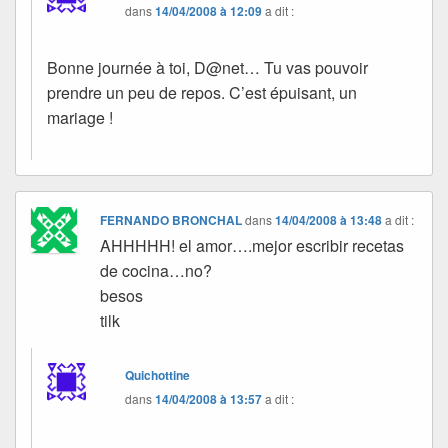
dans
14/04/2008 à 12:09
a dit :
Bonne journée à toi, D@net… Tu vas pouvoir
prendre un peu de repos. C’est épuisant, un
mariage !
FERNANDO BRONCHAL
dans
14/04/2008 à 13:48
a dit :
AHHHHH! el amor….mejor escribir recetas
de cocina…no?
besos
tilk
Quichottine
dans
14/04/2008 à 13:57
a dit :