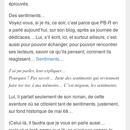
éprouvés
.
Des
sentiments
…
Voyez-vous, si je ris, ce soir, c’est parce que
PB-R
en
a parlé aujourd’hui, sur son blog, après sa journée de
dédicaces… Lui, s’il écrit, ici, et surtout ailleurs, c’est
aussi pour pouvoir échanger, pour pouvoir rencontrer
ses lecteurs, savoir ce qu’ils pensent, comment ils
réagissent…
Sentiments
…
J’ai pu parler, leur expliquer…
Pourquoi ? Pas savoir… Juste des sentiments qui reviennent
faire toc-toc à ma mémoire… C’est mignon, les sentiments.
Lui, il parlait seulement de son
roman
, de cette
aventure où se côtoient tant de sentiments, justement,
sur fond historique de
mai 68
…
(Celui-là, il faudra que je vous en parle aussi…
mais plus tard, parce que là, ce n’est pas encore le