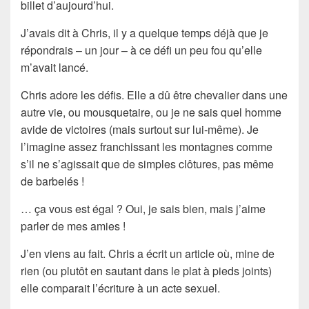
billet d’aujourd’hui.
J’avais dit à Chris, il y a quelque temps déjà que je
répondrais – un jour – à ce défi un peu fou qu’elle
m’avait lancé.
Chris adore les
défis
. Elle a dû être chevalier dans une
autre vie, ou mousquetaire, ou je ne sais quel homme
avide de victoires (mais surtout sur lui-même). Je
l’imagine assez franchissant les montagnes comme
s’il ne s’agissait que de simples clôtures, pas même
de barbelés !
… ça vous est égal ? Oui, je sais bien, mais j’aime
parler de mes amies !
J’en viens au fait. Chris a écrit un article où, mine de
rien (ou plutôt en sautant dans le plat à pieds joints)
elle comparait l’écriture à un
acte sexuel
.