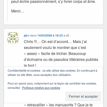
peut écrire passionnément, s’y livrer corps et âme.
Merci…
pb-r
dans
14/04/2008 à 18:23
a dit :
Chris !!!… On est d’accord… Mais j’ai
seulement voulu te montrer que c’est
« assez » facile de tricher. Beaucoup
d’écrivains ou de pseudos littéraires publiés
le font !
Confidentialité et cookies : ce site utilise des cookies. En continuant à
Je n’aime pas plus le mensonge que toi…
utiliser ce site Web, vous acceptez leur utilisation.
mais ça sert. Il y a des recettes d’écriture, et
Pour en savoir plus, notamment sur la façon de contrôler les cookies,
tu le sais… Des sujets qui font vendre… une
consultez :
Politique relative aux cookies
manière de les traiter aussi… Tu veux que je
te raconte comment certains veulent
« retravailler » les manuscrits ? Que je te