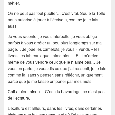
métier.
On ne peut pas tout publier… c’est vrai. Seule la Toile
nous autorise à
jouer à l’écrivain
, comme je le fais
aussi.
Je vous raconte, je vous interpelle, je vous oblige
parfois à vous arrêter un peu plus longtemps sur ma
page… Je joue les
camelots
, je vous « vends » les
livres, les tableaux que j’aime bien… Et il m’arrive
même de vous vendre ceux que je n’aime pas… Je
vous en parle, je vous dis ce que j’ai ressenti, je le fais
comme là, sans y penser, sans réfléchir, uniquement
parce que je me laisse emporter par mes mots.
Cali a bien raison… C’est du
bavardage
, ce n’est pas
de l’
écriture
.
L’écriture est ailleurs, dans les livres, dans certaines
histoires que je vous raconte et où j’ai mis un peu -