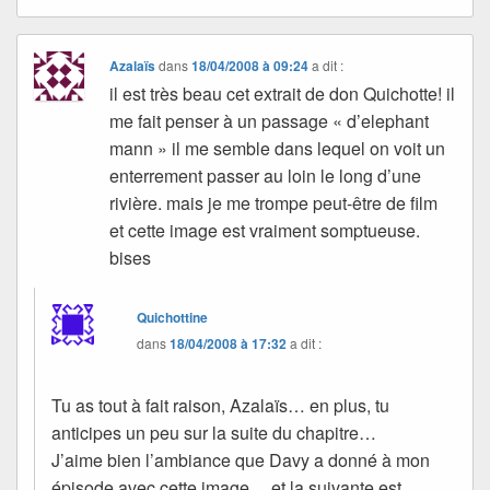
Azalaïs
dans
18/04/2008 à 09:24
a dit :
il est très beau cet extrait de don Quichotte! il
me fait penser à un passage « d’elephant
mann » il me semble dans lequel on voit un
enterrement passer au loin le long d’une
rivière. mais je me trompe peut-être de film
et cette image est vraiment somptueuse.
bises
Quichottine
dans
18/04/2008 à 17:32
a dit :
Tu as tout à fait raison, Azalaïs… en plus, tu
anticipes un peu sur la suite du chapitre…
J’aime bien l’ambiance que Davy a donné à mon
épisode avec cette image… et la suivante est