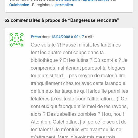
Quichottine
. Enregistrer le
permalien
.
52 commentaires à propos de “Dangereuse rencontre”
Ptitsa
dans
18/04/2008 à 00:17
a dit :
Que vois-je ?! Passé minuit, les fantômes
font les quatre cent coups dans ta
bibliothèque ? Et les lutins ? Où sont-ils ? Je
comprends maintenant pourquoi tu blogues
toujours si tard… pas moyen de rester à lire
tranquillement chez toi avec cette farandole
de fumeux fantasques qui farfouille parmi les
fétafères (c’est juste pour l’allitération…)! Ce
sont eux qui fabriquent le miel de tes rayons,
alors ? Des zabeilles zombies ? Hou, hou !
Attention, Quichottine, j’ai percé le secret de
ton talent ! Je m’enfuis vite avant qu’ils ne
m’attrapent. Merci d’avoir mis mes trois