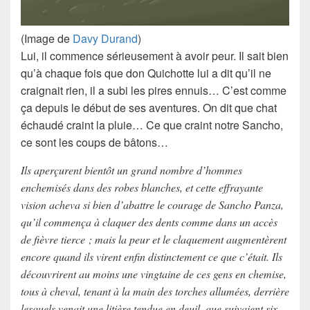
(Image de
Davy Durand
)
Lui, il commence sérieusement à avoir peur. Il sait bien
qu’à chaque fois que
don Quichotte
lui a dit qu’il ne
craignait rien, il a subi les pires ennuis… C’est comme
ça depuis le début de ses aventures. On dit que chat
échaudé craint la pluie… Ce que craint notre
Sancho
,
ce sont les coups de bâtons…
Ils aperçurent bientôt un grand nombre d’hommes
enchemisés dans des robes blanches, et cette effrayante
vision acheva si bien d’abattre le courage de Sancho Panza,
qu’il commença à claquer des dents comme dans un accès
de fièvre tierce ; mais la peur et le claquement augmentèrent
encore quand ils virent enfin distinctement ce que c’était. Ils
découvrirent au moins une vingtaine de ces gens en chemise,
tous à cheval, tenant à la main des torches allumées, derrière
lesquels venait une litière tendue en deuil, que suivaient six