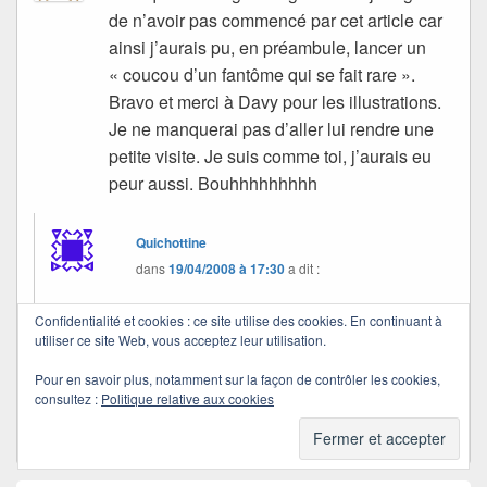
de n’avoir pas commencé par cet article car
ainsi j’aurais pu, en préambule, lancer un
« coucou d’un fantôme qui se fait rare ».
Bravo et merci à Davy pour les illustrations.
Je ne manquerai pas d’aller lui rendre une
petite visite. Je suis comme toi, j’aurais eu
peur aussi. Bouhhhhhhhhh
Quichottine
dans
19/04/2008 à 17:30
a dit :
Confidentialité et cookies : ce site utilise des cookies. En continuant à
Mais non, Chana… tu es présente, toi, au moins
utiliser ce site Web, vous acceptez leur utilisation.
dans mes pensées, très souvent !
Pour en savoir plus, notamment sur la façon de contrôler les cookies,
Merci…
consultez :
Politique relative aux cookies