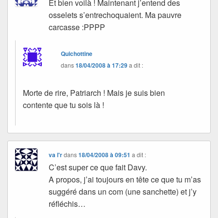
Et bien voilà ! Maintenant j’entend des
osselets s’entrechoquaient. Ma pauvre
carcasse :PPPP
Quichottine
dans
18/04/2008 à 17:29
a dit :
Morte de rire, Patriarch ! Mais je suis bien
contente que tu sois là !
va l'r
dans
18/04/2008 à 09:51
a dit :
C’est super ce que fait Davy.
A propos, j’ai toujours en tête ce que tu m’as
suggéré dans un com (une sanchette) et j’y
réfléchis…