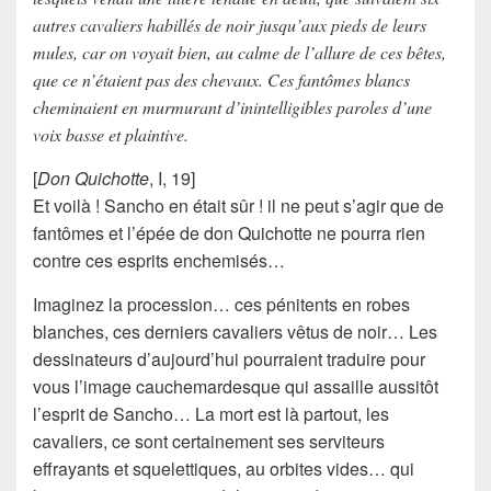
autres cavaliers habillés de noir jusqu’aux pieds de leurs
mules, car on voyait bien, au calme de l’allure de ces bêtes,
que ce n’étaient pas des chevaux. Ces fantômes blancs
cheminaient en murmurant d’inintelligibles paroles d’une
voix basse et plaintive.
[
Don Quichotte
, I, 19]
Et voilà !
Sancho
en était sûr ! il ne peut s’agir que de
fantômes et l’épée de
don Quichotte
ne pourra rien
contre ces esprits enchemisés…
Imaginez la procession… ces
pénitents
en robes
blanches, ces derniers
cavaliers
vêtus de noir… Les
dessinateurs d’aujourd’hui pourraient traduire pour
vous l’image cauchemardesque qui assaille aussitôt
l’esprit de
Sancho
… La mort est là partout, les
cavaliers, ce sont certainement ses serviteurs
effrayants et squelettiques, au orbites vides… qui