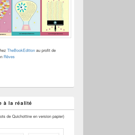
chez
TheBookEdition
au profit de
ion
Rêves
 à la réalité
ots de Quichottine en version papier)