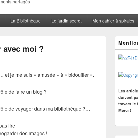
oments partagés
La Bibliothèque
Le jardin secret
Mon cahier à spirales
Zone
Mentio
principale
r avec moi ?
de
widget
pour
la
barre
… et je me suis « amusée » à « bidouiller ».
latérale
Les articl
ôle de faire un blog ?
doivent pa
travers le
drôle de voyager dans ma bibliothèque ?…
Merci !
as lire
regarder des images !