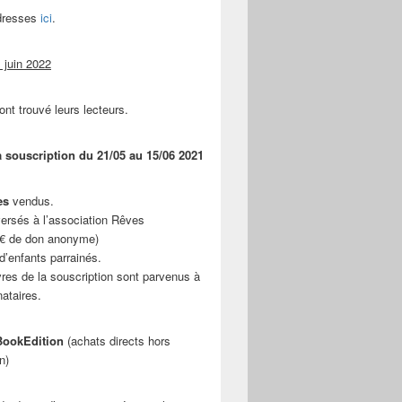
adresses
ici
.
 juin 2022
ont trouvé leurs lecteurs.
a souscription du 21/05 au 15/06 2021
es
vendus.
ersés à l’association Rêves
 € de don anonyme)
d’enfants parrainés.
vres de la souscription sont parvenus à
nataires.
ookEdition
(achats directs hors
n)