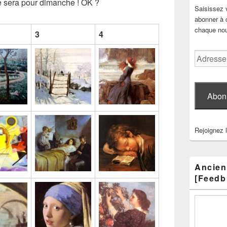
ce sera pour dimanche ! OK ?
Saisissez 
abonner à c
chaque nouv
3
4
Adresse
e-
mail
Abon
Rejoignez 
Ancien
[Feedb