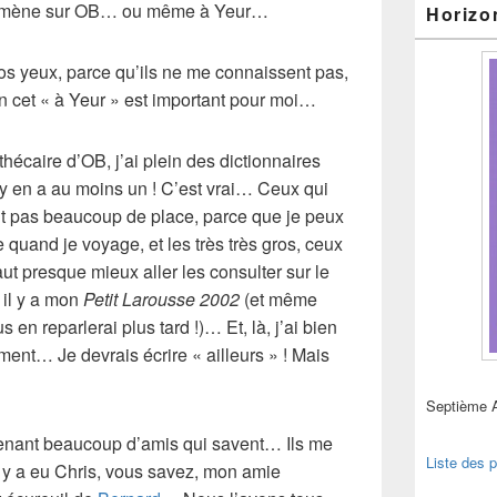
promène sur OB… ou même à Yeur…
Horizo
os yeux, parce qu’ils ne me connaissent pas,
n cet « à Yeur » est important pour moi…
othécaire d’OB, j’ai plein des dictionnaires
 y en a au moins un ! C’est vrai… Ceux qui
ent pas beaucoup de place, parce que je peux
 quand je voyage, et les très très gros, ceux
aut presque mieux aller les consulter sur le
 il y a mon
Petit Larousse 2002
(et même
 en reparlerai plus tard !)… Et, là, j’ai bien
ement… Je devrais écrire « ailleurs » ! Mais
Septième 
ntenant beaucoup d’amis qui savent… Ils me
Liste des p
Il y a eu Chris, vous savez, mon amie