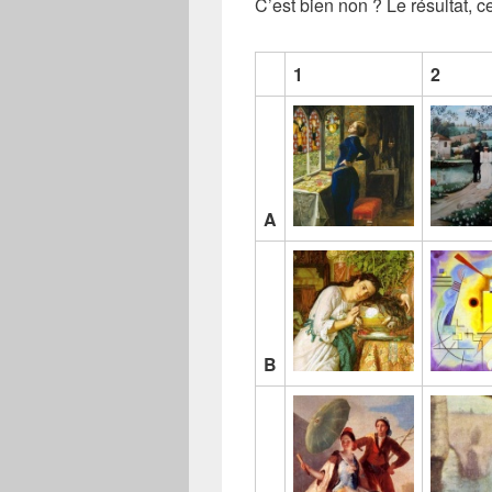
C’est bien non ? Le résultat, 
1
2
A
B