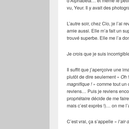
d’Alphabeta… et même le petit
vu, Yeur. Il y avait des photogr
L’autre soir, chez Clo, je l’ai r
amie aussi. Elle m’a fait un s
trouvé superbe. Elle me l’a do
Je crois que je suis incorrigible
Il suffit que j’aperçoive une im
plutôt de dire seulement «
Oh !
magnifique !
» comme tout un ch
reviens… Puis je reviens enco
propriétaire décide de me faire 
mais c’est exprès !)… on me l’
C’est vrai, ça s’appelle «
l’air