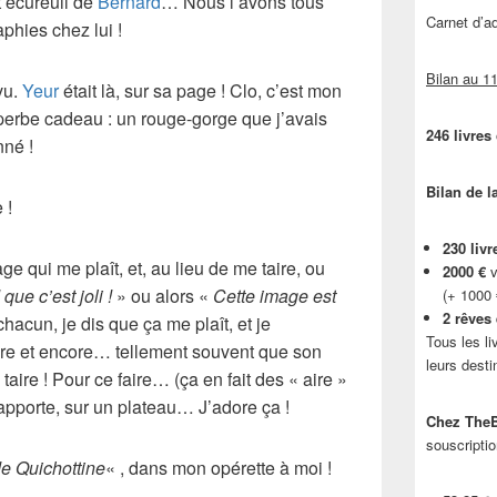
 écureuil de
Bernard
… Nous l’avons tous
Carnet d’
aphies chez lui !
Bilan au 11
evu.
Yeur
était là, sur sa page ! Clo, c’est mon
uperbe cadeau : un rouge-gorge que j’avais
246 livres
nné !
Bilan de l
 !
230 livr
age qui me plaît, et, au lieu de me taire, ou
2000 €
v
 que c’est joli !
» ou alors «
Cette image est
(+ 1000
2 rêves
acun, je dis que ça me plaît, et je
Tous les li
re et encore… tellement souvent que son
leurs desti
taire ! Pour ce faire… (ça en fait des « aire »
apporte, sur un plateau… J’adore ça !
Chez TheB
souscriptio
 de Quichottine
« , dans mon opérette à moi !