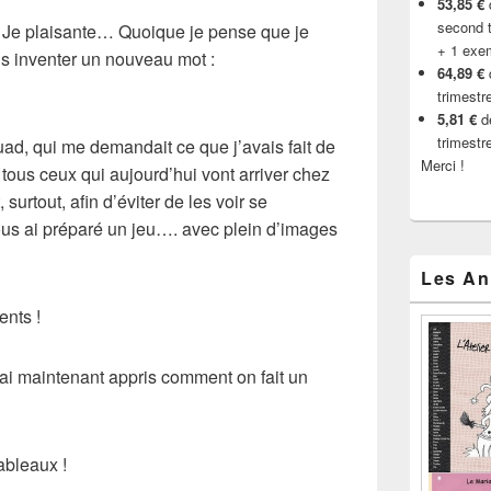
53,85 €
d
second t
! Je plaisante… Quoique je pense que je
+ 1 exe
ais inventer un nouveau mot :
64,89 €
trimestr
5,81 €
de
trimestr
uad, qui me demandait ce que j’avais fait de
Merci !
us ceux qui aujourd’hui vont arriver chez
surtout, afin d’éviter de les voir se
us ai préparé un jeu…. avec plein d’images
Les An
ents !
’ai maintenant appris comment on fait un
ableaux !