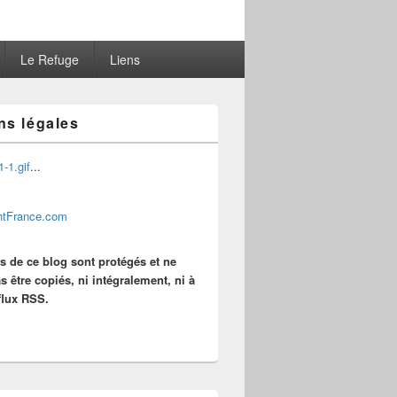
Le Refuge
Liens
ns légales
...
es de ce blog sont protégés et ne
s être copiés, ni intégralement, ni à
 flux RSS.