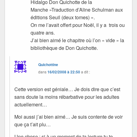
Hidalgo Don Quichotte de la
Manche »Traduction d’Aline Schulman aux
éditions Seuil (deux tomes) ».
On me l’avait offert pour Noël, il y a trois ou
quatre ans.
J’ai bien aimé le chapitre où l’on « vide » la
bibliothèque de Don Quichotte.
Quichottine
dans
16/02/2008 à 22:50
a dit :
Cette version est géniale… Je dois dire que c’est
sans doute la moins rébarbative pour les adultes
actuellement…
Moi aussi j’ai bien aimé… Je suis contente de voir
que ça t’ait plu…
Une chose : si à un moment de ta lecture tu te