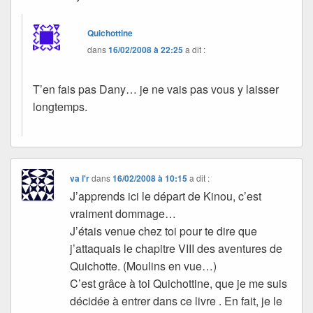
Quichottine
dans
16/02/2008 à 22:25
a dit :
T’en fais pas Dany… je ne vais pas vous y laisser
longtemps.
va l'r
dans
16/02/2008 à 10:15
a dit :
J’apprends ici le départ de Kinou, c’est
vraiment dommage…
J’étais venue chez toi pour te dire que
j’attaquais le chapitre VIII des aventures de
Quichotte. (Moulins en vue…)
C’est grâce à toi Quichottine, que je me suis
décidée à entrer dans ce livre . En fait, je le