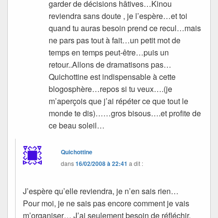
garder de décisions hâtives…Kinou
reviendra sans doute , je l’espère…et toi
quand tu auras besoin prend ce recul…mais
ne pars pas tout à fait…un petit mot de
temps en temps peut-être…puis un
retour..Allons de dramatisons pas…
Quichottine est indispensable à cette
blogosphère…repos si tu veux….(je
m’aperçois que j’ai répéter ce que tout le
monde te dis)……gros bisous….et profite de
ce beau soleil…
Quichottine
dans
16/02/2008 à 22:41
a dit :
J’espère qu’elle reviendra, je n’en sais rien…
Pour moi, je ne sais pas encore comment je vais
m’organiser… J’ai seulement besoin de réfléchir.