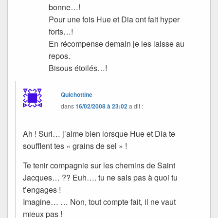
bonne…!
Pour une fois Hue et Dia ont fait hyper
forts…!
En récompense demain je les laisse au
repos.
Bisous étoilés…!
Quichottine
dans
16/02/2008 à 23:02
a dit :
Ah ! Suri… j’aime bien lorsque Hue et Dia te
soufflent tes « grains de sel » !
Te tenir compagnie sur les chemins de Saint
Jacques… ?? Euh…. tu ne sais pas à quoi tu
t’engages !
Imagine… … Non, tout compte fait, il ne vaut
mieux pas !