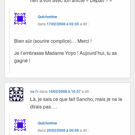
rien à voir avec ton article «
Départ ? »
Quichottine
dans
17/02/2008 à 02:35
a dit :
Bien sûr (sourire complice)… Merci !
Je t’embrasse Madame Yoyo ! Aujourd’hui, tu as
gagné !
va l'r
dans
19/02/2008 à 10:37
a dit :
Là, je sais ce que fait Sancho, mais je ne le
dirais pas….
Quichottine
dans
20/02/2008 à 00:59
a dit :