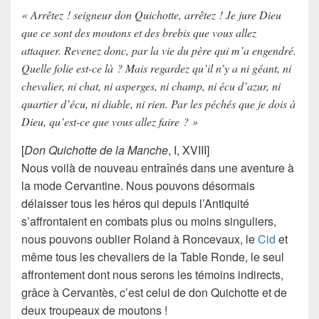
« Arrêtez ! seigneur don Quichotte, arrêtez ! Je jure Dieu
que ce sont des moutons et des brebis que vous allez
attaquer. Revenez donc, par la vie du père qui m’a engendré.
Quelle folie est-ce là ? Mais regardez qu’il n’y a ni géant, ni
chevalier, ni chat, ni asperges, ni champ, ni écu d’azur, ni
quartier d’écu, ni diable, ni rien. Par les péchés que je dois à
Dieu, qu’est-ce que vous allez faire ? »
[
Don Quichotte de la Manche
, I, XVIII]
Nous voilà de nouveau entraînés dans une aventure à
la mode Cervantine. Nous pouvons désormais
délaisser tous les
héros
qui depuis l’
Antiquité
s’affrontaient en combats plus ou moins singuliers,
nous pouvons oublier Roland à Roncevaux, le
Cid
et
même tous les chevaliers de la Table Ronde, le seul
affrontement dont nous serons les témoins indirects,
grâce à
Cervantès
, c’est celui de
don Quichotte
et de
deux troupeaux de moutons !