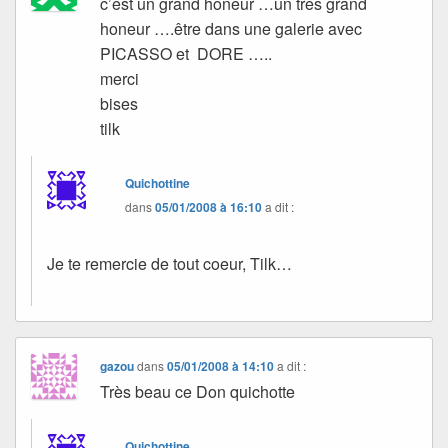
c’est un grand honeur …un tres grand
honeur ….être dans une galerie avec
PICASSO et DORE …..
merci
bises
tilk
Quichottine
dans
05/01/2008 à 16:10
a dit :
Je te remercie de tout coeur, Tilk…
gazou
dans
05/01/2008 à 14:10
a dit :
Très beau ce Don quichotte
Quichottine