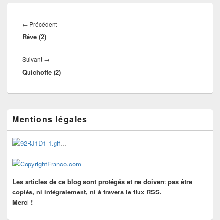
Navigation
de
Article
←
Précédent
l’article
Rêve (2)
précédent :
Article
Suivant
→
Quichotte (2)
suivant :
Zone
Mentions légales
principale
de
widget
...
pour
la
barre
latérale
Les articles de ce blog sont protégés et ne doivent pas être
copiés, ni intégralement, ni à travers le flux RSS.
Merci !