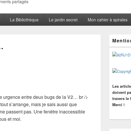
oments partagés
La Bibliothèque
Le jardin secret
Mon cahier à spirales
Zone
Mentio
principale
…
de
widget
pour
la
barre
latérale
Les articl
doivent pa
te urgence entre deux bugs de la V2… br />
travers le
tout s’arrange, mais je sais aussi que
Merci !
 ne passent pas. Une fenêtre inaccessible
ous et moi.