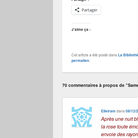
Partager
J’aime ça :
Cet article a été posté dans
La Biblioth
permalien
.
70 commentaires à propos de “Sam
Elleiram
dans
08/12/
Après une nuit b
la rose toute émo
envoie des rayons