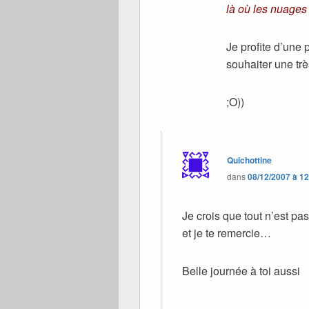
là où les nuages 
Je profite d’une 
souhaiter une tr
;O))
Quichottine
dans
08/12/2007 à 1
Je crois que tout n’est pas
et je te remercie…
Belle journée à toi aussi