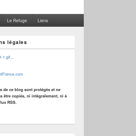
Le Refuge
Liens
ns légales
...
es de ce blog sont protégés et ne
s être copiés, ni intégralement, ni à
 flux RSS.