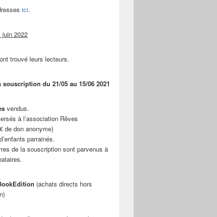
adresses
ici
.
 juin 2022
ont trouvé leurs lecteurs.
a souscription du 21/05 au 15/06 2021
es
vendus.
ersés à l’association Rêves
 € de don anonyme)
d’enfants parrainés.
vres de la souscription sont parvenus à
nataires.
ookEdition
(achats directs hors
n)