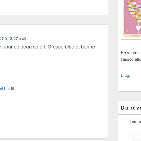
07 à 12:27
a dit :
e pour ce beau soleil. Grosse bise et bonne
En vente 
l’associat
Blog
.
1:51
a dit :
!
Du rêve
(Les m