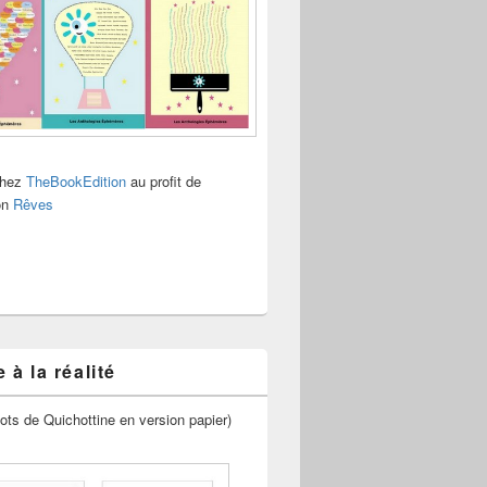
chez
TheBookEdition
au profit de
ion
Rêves
 à la réalité
ots de Quichottine en version papier)