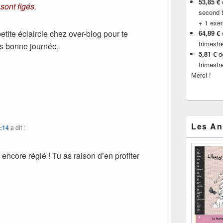
53,85 €
d
sont figés.
second t
+ 1 exe
petite éclaircie chez over-blog pour te
64,89 €
trimestr
ès bonne journée.
5,81 €
de
trimestr
Merci !
Les An
2:14
a dit :
 encore réglé ! Tu as raison d’en profiter