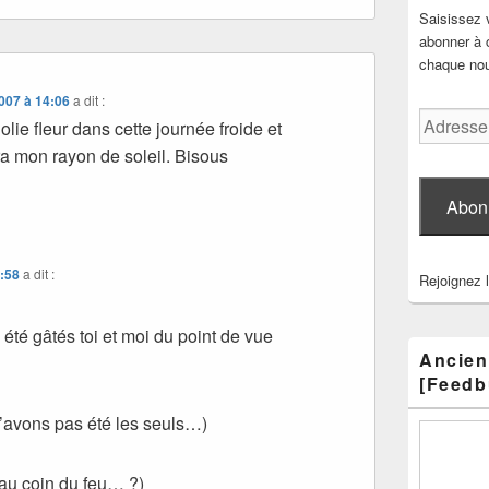
Saisissez 
abonner à c
chaque nouv
007 à 14:06
a dit :
Adresse
olie fleur dans cette journée froide et
e-
ra mon rayon de soleil. Bisous
mail
Abon
1:58
a dit :
Rejoignez 
été gâtés toi et moi du point de vue
Ancien
[Feedb
’avons pas été les seuls…)
au coin du feu… ?)