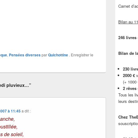
Carnet d’
Bilan au 11
246 livres
Bilan de l
èque
,
Pensées diverses
par
Quichottine
. Enregistrer le
230 livr
2000 €
v
(+ 1000
edi pluvieux…”
2 rêves
Tous les li
leurs desti
2007 à 11:45
a dit :
Chez TheB
lanche,
souscriptio
ustillée,
 de soleil,