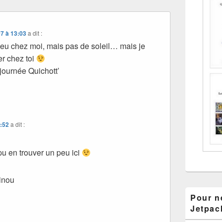
7 à 13:03
a dit :
leu chez moi, mais pas de soleil… mais je
er chez toi
journée Quichott’
1:52
a dit :
pu en trouver un peu ici
inou
Pour ne
Jetpac