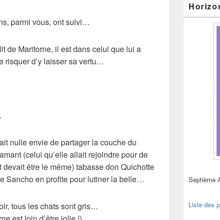
Horizo
s, parmi vous, ont suivi…
lit de
Maritorne
, il est dans celui que lui a
e risquer d’y laisser sa
vertu
…
.
ait nulle envie de partager la
couche
du
amant
(celui qu’elle allait rejoindre pour de
t devait être le même) tabasse
don Quichotte
ue
Sancho
en profite pour lutiner la belle…
Septième 
Liste des p
r, tous les chats sont gris…
rne
est loin d’être jolie !)