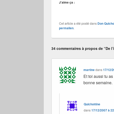
J’aime ça :
Cet article a été posté dans
Don Quicho
permalien
.
34 commentaires à propos de “De l’i
martine
dans
17/12/2
Et toi aussi tu as
bonne semaine.
Quichottine
dans
17/12/2007 à 2