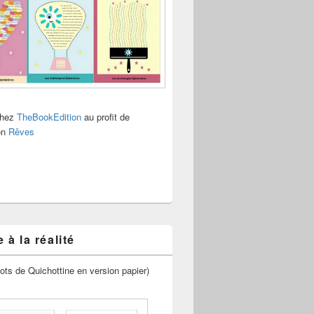
chez
TheBookEdition
au profit de
ion
Rêves
 à la réalité
ots de Quichottine en version papier)