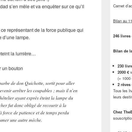
ndad
s’en mêle et va enquêter sur ce qu’il
Carnet d’
Bilan au 11
 ce représentant de la force publique qui
246 livres
he d’une
lampe
.
Bilan de l
teint la lumière…
230 livr
ur un bouton
2000 €
v
(+ 1000
barbe de don Quichotte, sortit pour aller
2 rêves
evenir arrêter les coupables ; mais il n’en
Tous les li
leurs desti
’hôtelier ayant exprès éteint la lampe du
rcher fut donc obligé de recourir à la
Chez TheB
à force de patience et de temps perdu
souscriptio
lumer une autre mèche.