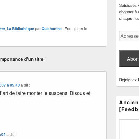
Saisissez 
abonner à c
chaque nouv
tte
,
La Bibliothèque
par
Quichottine
. Enregistrer le
Adresse
e-
mail
Abon
mportance d’un titre”
Rejoignez 
007 à 05:43
a dit :
 l’art de faire monter le suspens. Bisous et
Ancien
[Feedb
2:04
a dit :