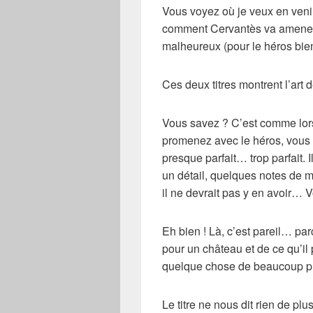
Vous voyez où je veux en ven
comment
Cervantès
va amener
malheureux (pour le héros bien
Ces deux
titres
montrent l’
art
de
Vous savez ? C’est comme lor
promenez avec le héros, vous 
presque parfait…
trop
parfait. 
un
détail
, quelques notes de m
il ne devrait pas y en avoir… 
Eh bien ! Là, c’est pareil… pa
pour un
château
et de ce qu’il
quelque chose de beaucoup plu
Le titre ne nous dit rien de pl