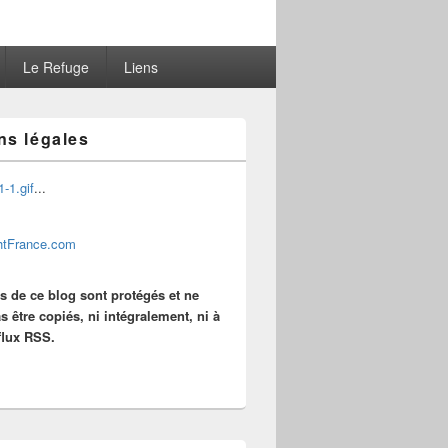
Le Refuge
Liens
ns légales
...
es de ce blog sont protégés et ne
s être copiés, ni intégralement, ni à
 flux RSS.