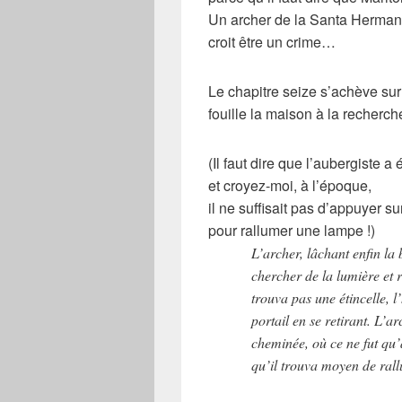
Un
archer
de la
Santa Herma
croit être un crime…
Le chapitre seize s’achève sur
fouille la maison à la recherc
(Il faut dire que l’
aubergiste
a é
et croyez-moi, à l’époque,
il ne suffisait pas d’appuyer s
pour rallumer une lampe !)
L’archer, lâchant enfin la 
chercher de la lumière et r
trouva pas une étincelle, l
portail en se retirant. L’a
cheminée, où ce ne fut qu’
qu’il trouva moyen de ral