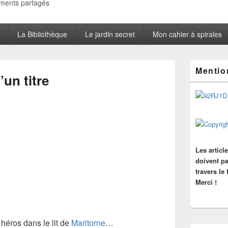
oments partagés
La Bibliothèque
Le jardin secret
Mon cahier à spirales
Zone
Mentio
principale
un titre
de
widget
pour
la
barre
latérale
Les articl
doivent pa
travers le
Merci !
e
héros
dans le lit de
Maritorne
…