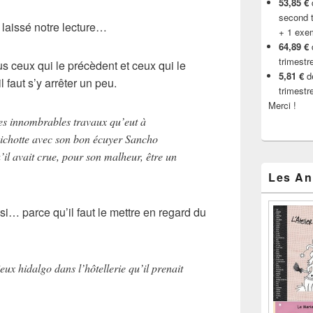
53,85 €
d
second t
 laissé notre lecture…
+ 1 exe
64,89 €
trimestr
s ceux qui le précèdent et ceux qui le
5,81 €
de
il faut s’y arrêter un peu.
trimestr
Merci !
des innombrables travaux qu’eut à
ichotte avec son bon écuyer Sancho
’il avait crue, pour son malheur, être un
Les An
si… parce qu’il faut le mettre en regard du
eux hidalgo dans l’hôtellerie qu’il prenait