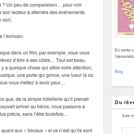
ir ? Un peu de
comparaison
… pour voir
 son lecteur à attendre des événements
 sûr).
 l’
écrivain
.
En vente 
sque dans un film, par exemple, vous vous
l’associat
rêvez d’être à ses côtés… Tout est beau,
Il y a quelque chose qui attire votre attention,
Blog
.
usique, une porte qui
grince
, une lueur là où
Vous vous mettez à avoir
peur
…
rce que, de la simple
hôtellerie
qu’il prenait
Du rêve
 pouvait arriver au héros, nous passons à
s précis, sans l’être toutefois…
(Les m
us quant aux «
travaux
» si ce n’est qu’ils sont