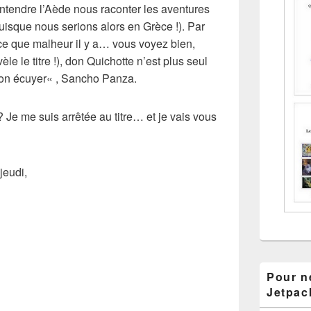
ntendre l’
Aède
nous raconter les aventures
puisque nous serions alors en
Grèce
!). Par
e que malheur il y a… vous voyez bien,
le le titre !),
don Quichotte
n’est plus seul
on écuyer
« ,
Sancho Panza.
? Je me suis arrêtée au
titre
… et je vais vous
jeudi,
Pour ne
Jetpac