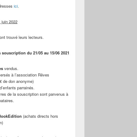
adresses
ici
.
 juin 2022
ont trouvé leurs lecteurs.
a souscription du 21/05 au 15/06 2021
es
vendus.
ersés à l’association Rêves
 € de don anonyme)
d’enfants parrainés.
vres de la souscription sont parvenus à
nataires.
ookEdition
(achats directs hors
n)