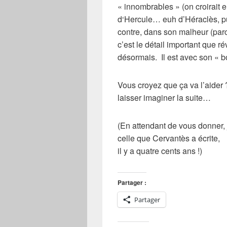
«
innombrables
» (on croirait e
d
‘Hercule
… euh d’
Héraclès
, 
contre, dans son
malheur
(parc
c’est le détail important que révè
désormais. Il est avec son «
b
Vous croyez que ça va l’aider 
laisser imaginer la suite…
(En attendant de vous donner, 
celle que
Cervantès
a écrite,
il y a quatre cents ans !)
Partager :
Partager