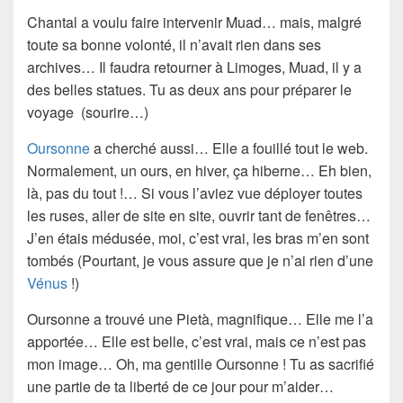
Chantal a voulu faire intervenir Muad… mais, malgré
toute sa bonne volonté, il n’avait rien dans ses
archives… Il faudra retourner à
Limoges
, Muad, il y a
des belles statues. Tu as deux ans pour préparer le
voyage (sourire…)
Oursonne
a cherché aussi… Elle a fouillé tout le
web
.
Normalement, un ours, en hiver, ça hiberne… Eh bien,
là, pas du tout !… Si vous l’aviez vue déployer toutes
les ruses,
aller de site en site
, ouvrir tant de
fenêtres
…
J’en étais médusée, moi, c’est vrai, les bras m’en sont
tombés (Pourtant, je vous assure que je n’ai rien d’une
Vénus
!)
Oursonne
a trouvé une Pietà, magnifique… Elle me l’a
apportée… Elle est belle, c’est vrai, mais ce n’est pas
mon image… Oh, ma gentille Oursonne ! Tu as
sacrifié
une partie de ta
liberté
de ce jour pour m’aider…