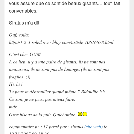
vous assure que ce sont de beaux gisants… tout fait
convenables
.
Siratus
m’a dit :
Ouf, voilà:
http://1-2-3-soleil.over-blog.com/article-10616678.html
C’est chez GUM.
A ce lien, il y a une paire de gisants, ils ne sont pas
amoureux, ils ne sont pas de Limoges (ils ne sont pas
fragiles ;))
Hi, hi !
Tu peux te débrouiller quand même ? Bidouille !!!!
Ce soir, je ne peux pas mieux faire.
mdr
Gros bisous de la nuit, Quichottine
commentaire n° : 17 posté par : siratus
(site web)
le:
19/11/2007 00:38:36