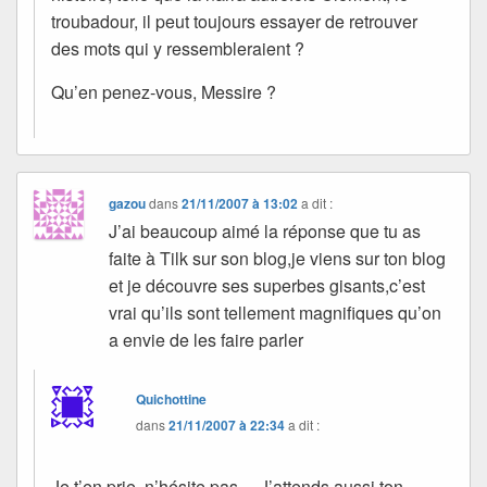
troubadour, il peut toujours essayer de retrouver
des mots qui y ressembleraient ?
Qu’en penez-vous, Messire ?
gazou
dans
21/11/2007 à 13:02
a dit :
J’ai beaucoup aimé la réponse que tu as
faite à Tilk sur son blog,je viens sur ton blog
et je découvre ses superbes gisants,c’est
vrai qu’ils sont tellement magnifiques qu’on
a envie de les faire parler
Quichottine
dans
21/11/2007 à 22:34
a dit :
Je t’en prie, n’hésite pas… J’attends aussi ton