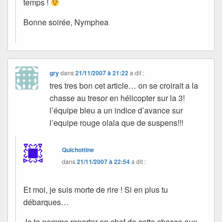
temps !
Bonne soirée, Nymphea
gry
dans
21/11/2007 à 21:22
a dit :
tres tres bon cet article… on se croirait a la
chasse au tresor en hélicopter sur la 3!
l’équipe bleu a un indice d’avance sur
l’equipe rouge olala que de suspens!!!
Quichottine
dans
21/11/2007 à 22:54
a dit :
Et moi, je suis morte de rire ! Si en plus tu
débarques…
Je te nomme reporter en chef de cette chasse aux