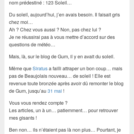
nom prédestiné :
123 Soleil
…
Du soleil, aujourd’hui, j’en avais besoin. Il faisait gris
chez moi…
Ah ? Chez vous aussi ? Non, pas chez lui ?
Je ne réussirai pas à vous mettre d’accord sur des
questions de
météo
…
Mais, là, sur le blog de
Gum
, il y en avait du soleil.
Même que
Siratus
a failli attraper
un bon coup
… mais
pas de
Beaujolais nouveau
… de soleil ! Elle est
revenue toute
bronzée
après avoir dû remonter le blog
de
Gum
, jusqu’au
31 mai
!
Vous vous rendez compte ?
Les articles, un à un… patiemment… pour retrouver
mes gisants
!
Ben non… ils n’étaient pas là non plus… Pourtant, je