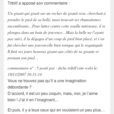
Tribill a apposé son
commentaire
:
Un gisant qui gisait sur un rocher de granit rose, cherchait à
prendre le pied de sa belle, mais trouvait ses rhumatismes
encombrants…Pour lutter contre cette rouille intérieure, il se
plongea dans un bain de jouvence…Mais la belle ne l’ayant
pas suivi, il la dégagea d’un coup de pied bien placé, et s’en
fut chercher une jouvencelle bien tonique qui le requinquât.
Il finit ses jours heureux gisant aux côtés de sa gisante et
prenant son pied…
commentaire n° : 5 posté par : diche tribill (site web) le:
18/11/2007 10:31:14
Vous ne trouvez pas qu’il a une
imagination
débordante
?
D’accord, il est un peu
coquin
, mais, moi, je l’aime
bien ! J’ai ri en l’imaginant…
Et puis, il y a tous ceux qui en voulaient un peu plus…