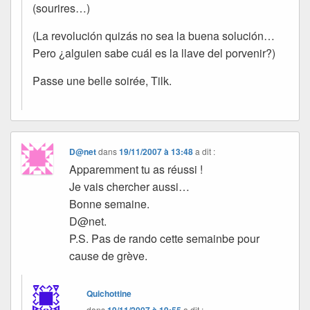
(sourires…)
(La revolución quizás no sea la buena solución…
Pero ¿alguien sabe cuál es la llave del porvenir?)
Passe une belle soirée, Tilk.
D@net
dans
19/11/2007 à 13:48
a dit :
Apparemment tu as réussi !
Je vais chercher aussi…
Bonne semaine.
D@net.
P.S. Pas de rando cette semainbe pour
cause de grève.
Quichottine
dans
a dit :