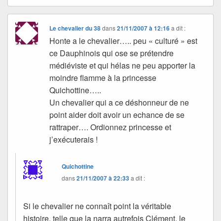
Le chevalier du 38
dans
21/11/2007 à 12:16
a dit :
Honte a le chevalier….. peu « culturé » est
ce Dauphinois qui ose se prétendre
médiéviste et qui hélas ne peu apporter la
moindre flamme à la princesse
Quichottine…..
Un chevalier qui a ce déshonneur de ne
point aider doit avoir un echance de se
rattraper…. Ordionnez princesse et
j’exécuterais !
Quichottine
dans
21/11/2007 à 22:33
a dit :
Si le chevalier ne connaît point la véritable
histoire, telle que la narra autrefois Clément, le