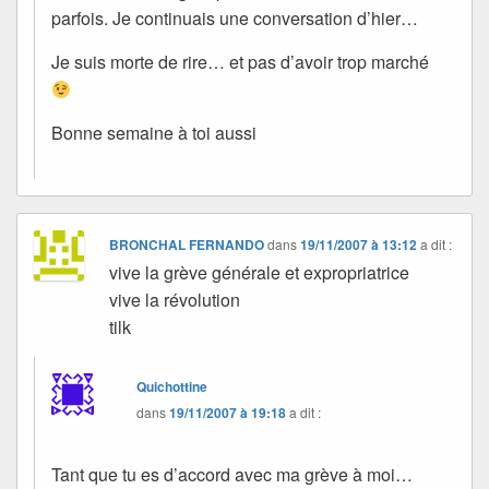
parfois. Je continuais une conversation d’hier…
Je suis morte de rire… et pas d’avoir trop marché
Bonne semaine à toi aussi
BRONCHAL FERNANDO
dans
19/11/2007 à 13:12
a dit :
vive la grève générale et expropriatrice
vive la révolution
tilk
Quichottine
dans
19/11/2007 à 19:18
a dit :
Tant que tu es d’accord avec ma grève à moi…