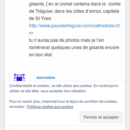
gisants, j’en ai croisé certains dans le cloitre
de Tréguier, dans les côtes d’armor, capitale
de St Yves
http://www.paysdetreguier.com/cathedrale.ht
m
tu n’auras pas de photos mais je t’en
raménerai quelques unes de gisants encore
en bon état
Quichottine
dans
10/11/2008 à 19:33
a dit :
Confidentialité et cookies : ce site utilise des cookies. En continuant à
utiliser ce site Web, vous acceptez leur utilisation.
Je sais bien, mais ceux-là étaient un peu
Pour en savoir plus, notamment sur la façon de contrôler les cookies,
consultez :
Politique relative aux cookies
particuliers. L’un des deux, l’épouse, est sur le
côté, regardant son époux. C’est la première fois
que j’en voyais un semblable…