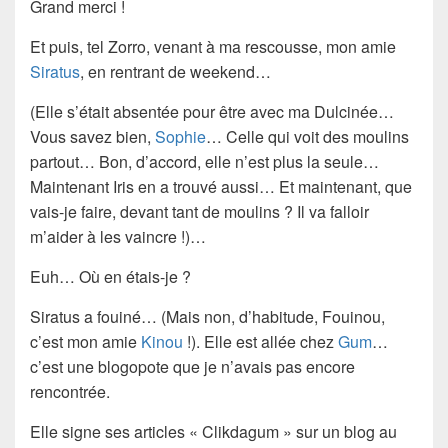
Grand merci !
Et puis, tel
Zorro
, venant à ma rescousse, mon amie
Siratus
, en rentrant de weekend…
(Elle s’était absentée pour être avec ma Dulcinée…
Vous savez bien,
Sophie
… Celle qui voit des moulins
partout… Bon, d’accord, elle n’est plus la seule…
Maintenant Iris en a trouvé aussi… Et maintenant, que
vais-je faire, devant tant de moulins ? Il va falloir
m’aider à les vaincre !)…
Euh… Où en étais-je ?
Siratus
a fouiné… (Mais non, d’habitude,
Fouinou
,
c’est mon amie
Kinou
!). Elle est allée chez
Gum
…
c’est une blogopote que je n’avais pas encore
rencontrée.
Elle signe ses articles «
Clikdagum
» sur un blog au