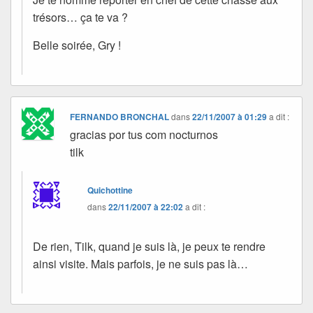
trésors… ça te va ?
Belle soirée, Gry !
FERNANDO BRONCHAL
dans
22/11/2007 à 01:29
a dit :
gracias por tus com nocturnos
tilk
Quichottine
dans
22/11/2007 à 22:02
a dit :
De rien, Tilk, quand je suis là, je peux te rendre
ainsi visite. Mais parfois, je ne suis pas là…