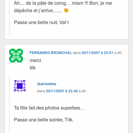
Ah… de la pâte de coing… miam !!! Bon, je me
dépêche et j’arrive……
Passe une belle nuit, Val’r
FERNANDO BRONCHAL
dans
20/11/2007 à 23:01
a dit :
merci
tilk
Quichottine
dans
20/11/2007 à 23:46
a dit :
Ta fille fait des photos superbes…
Passe une belle soirée, Tilk.