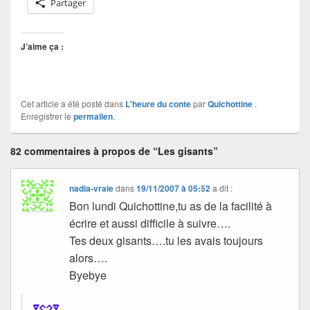
Partager
J’aime ça :
Cet article a été posté dans
L'heure du conte
par
Quichottine
.
Enregistrer le
permalien
.
82 commentaires à propos de “Les gisants”
nadia-vraie
dans
19/11/2007 à 05:52
a dit :
Bon lundi Quichottine,tu as de la facilité à
écrire et aussi difficile à suivre….
Tes deux gisants….tu les avais toujours
alors….
Byebye