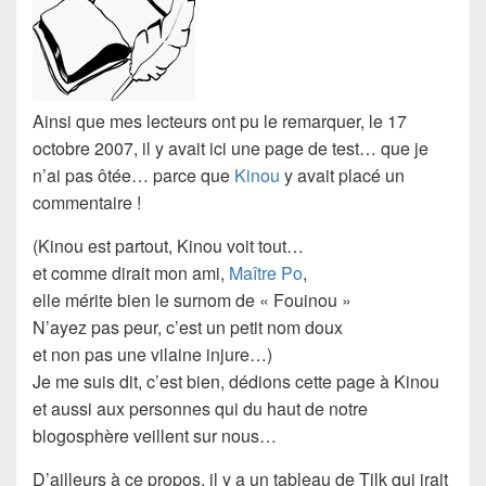
Ainsi que mes lecteurs ont pu le remarquer, le
17
octobre 2007
, il y avait ici une
page de test
… que je
n’ai pas ôtée… parce que
Kinou
y avait placé un
commentaire !
(
Kinou
est partout,
Kinou
voit tout…
et comme dirait mon ami,
Maître Po
,
elle mérite bien le surnom de « Fouinou »
N’ayez pas peur, c’est un
petit nom doux
et non pas une vilaine injure…)
Je me suis dit, c’est bien, dédions cette page à
Kinou
et aussi aux personnes qui du haut de notre
blogosphère
veillent sur nous…
D’ailleurs à ce propos, il y a un tableau de Tilk qui irait