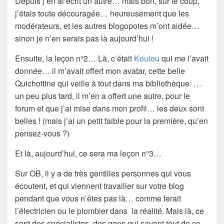
Depuis j’en ai écrit un autre… mais bon, sur le coup,
j’étais toute découragée… heureusement que les
modérateurs, et les autres blogopotes m’ont aidée…
sinon je n’en serais pas là aujourd’hui !
Ensuite, la leçon n°2… Là, c’était
Koulou
qui me l’avait
donnée… il m’avait offert mon avatar, cette belle
Quichottine
qui veille à tout dans ma bibliothèque. …
un peu plus tard, il m’en a offert une autre, pour le
forum et que j’ai mise dans mon profil… les deux sont
belles ! (mais j’ai un petit faible pour la première, qu’en
pensez-vous ?)
Et là, aujourd’hui, ce sera ma
leçon n°3
…
Sur
OB
, il y a de très
gentilles personnes
qui vous
écoutent, et qui viennent travailler sur votre blog
pendant que vous n’êtes pas là… comme ferait
l’électricien ou le plombier dans la réalité. Mais là, ce
sont des
spécialistes
, des gens qui savent tout de ce