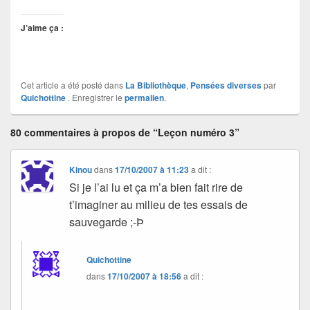
J’aime ça :
Cet article a été posté dans
La Bibliothèque
,
Pensées diverses
par
Quichottine
. Enregistrer le
permalien
.
80 commentaires à propos de “Leçon numéro 3”
Kinou
dans
17/10/2007 à 11:23
a dit :
Si je l’ai lu et ça m’a bien fait rire de
t’imaginer au milieu de tes essais de
sauvegarde ;-Þ
Quichottine
dans
17/10/2007 à 18:56
a dit :