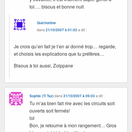
toi…. bisous et bonne nuit
Quichottine
dans
21/10/2007 à 01:02
a dit :
Je crois qu’en fait je t’en ai donné trop… regarde,
et choisis les explications que tu préfères…
Bisous à toi aussi, Zolppane
Sophie (Ti Taz)
dans
21/10/2007 à 09:03
a dit :
Tu m’as bien fait rire avec les circuits soit
ouverts soit fermés!
lol
Bon, je retourne à mon rangement… Gros