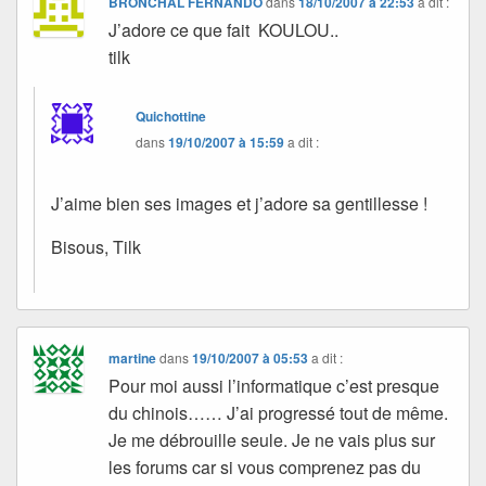
BRONCHAL FERNANDO
dans
18/10/2007 à 22:53
a dit :
J’adore ce que fait KOULOU..
tilk
Quichottine
dans
19/10/2007 à 15:59
a dit :
J’aime bien ses images et j’adore sa gentillesse !
Bisous, Tilk
martine
dans
19/10/2007 à 05:53
a dit :
Pour moi aussi l’informatique c’est presque
du chinois…… J’ai progressé tout de même.
Je me débrouille seule. Je ne vais plus sur
les forums car si vous comprenez pas du