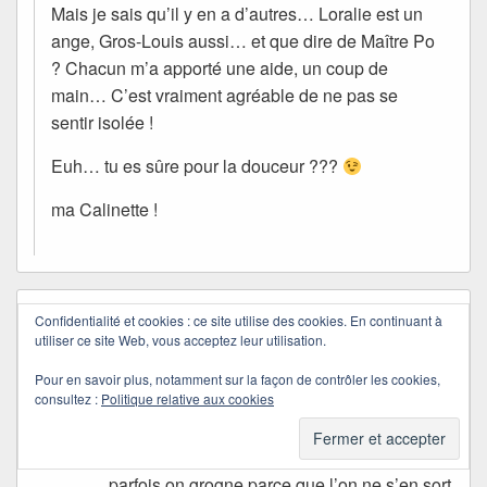
Mais je sais qu’il y en a d’autres… Loralie est un
ange, Gros-Louis aussi… et que dire de Maître Po
? Chacun m’a apporté une aide, un coup de
main… C’est vraiment agréable de ne pas se
sentir isolée !
Euh… tu es sûre pour la douceur ???
ma Calinette !
Chana
dans
18/10/2007 à 17:12
a dit :
Confidentialité et cookies : ce site utilise des cookies. En continuant à
utiliser ce site Web, vous acceptez leur utilisation.
J’avoue que j’ai cru moi aussi que tu faisais
des tests alors je suis repartie sur la pointe
Pour en savoir plus, notamment sur la façon de contrôler les cookies,
consultez :
Politique relative aux cookies
des pieds. Je vois que je n’étais pas la seule
à le penser même si j’ai fait l’erreur. Cela dit,
je suis d’accord avec toi. Il est vrai que
parfois on grogne parce que l’on ne s’en sort