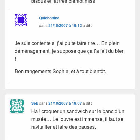
bisous et àt très bientôt miss
Quichottine
dans
21/10/2007 à 19:12
a dit :
Je suis contente si j’ai pu te faire rire… En plein
déménagement, je suppose que ça t’a fait du bien
!
Bon rangements Sophie, et à tout bientôt.
Seb
dans
21/10/2007 à 18:07
a dit :
Ha ! croquer un sandwich sur le banc d’un
musée… Le louvre est immense, il faut se
ravitailler et faire des pauses.