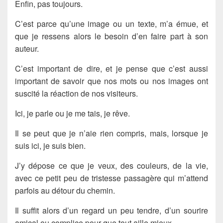
Enfin, pas toujours.
C’est parce qu’une
image
ou un
texte
, m’a émue, et
que je ressens alors le besoin d’en faire part à son
auteur.
C’est important de
dire
, et je pense que c’est aussi
important de savoir que nos mots ou nos images ont
suscité la réaction de nos
visiteurs
.
Ici, je parle ou je me tais, je
rêve
.
Il se peut que je n’aie rien compris, mais, lorsque je
suis ici, je suis bien.
J’y dépose ce que je veux, des
couleurs
, de la
vie
,
avec ce petit peu de tristesse passagère qui m’attend
parfois au détour du chemin.
Il suffit alors d’un
regard
un peu tendre, d’un
sourire
amical ou complice pour que tout aille mieux.