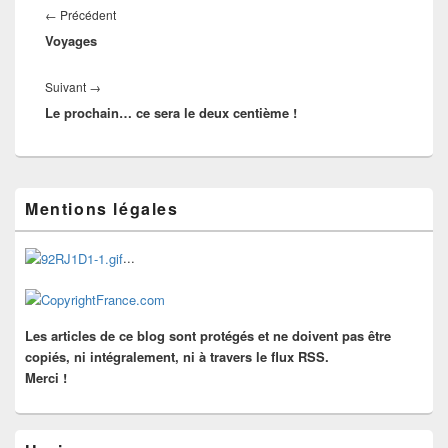
de
Article
←
Précédent
l’article
Voyages
précédent :
Article
Suivant
→
Le prochain… ce sera le deux centième !
suivant :
Zone
Mentions légales
principale
de
widget
...
pour
la
barre
latérale
Les articles de ce blog sont protégés et ne doivent pas être
copiés, ni intégralement, ni à travers le flux RSS.
Merci !