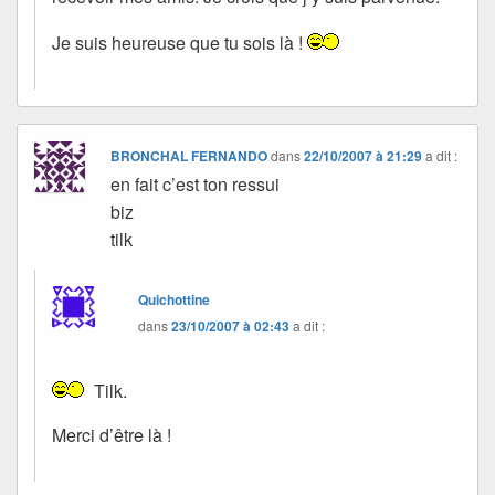
Je suis heureuse que tu sois là !
BRONCHAL FERNANDO
dans
22/10/2007 à 21:29
a dit :
en fait c’est ton ressui
biz
tilk
Quichottine
dans
23/10/2007 à 02:43
a dit :
Tilk.
Merci d’être là !