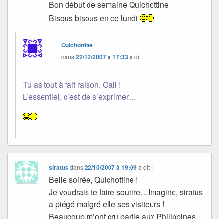
Bon début de semaine Quichottine
Bisous bisous en ce lundi
Quichottine
dans
22/10/2007 à 17:33
a dit :
Tu as tout à fait raison, Cali !
L’essentiel, c’est de s’exprimer…
siratus
dans
22/10/2007 à 19:09
a dit :
Belle soirée, Quichottine !
Je voudrais te faire sourire…Imagine, siratus
a piégé malgré elle ses visiteurs !
Beaucoup m’ont cru partie aux Philippines,