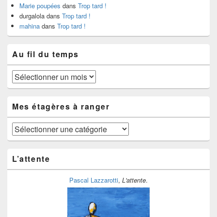
Marie poupées
dans
Trop tard !
durgalola
dans
Trop tard !
mahina
dans
Trop tard !
Au fil du temps
Au
fil
du
temps
Mes étagères à ranger
Mes
étagères
à
ranger
L’attente
Pascal Lazzarotti
,
L'attente
.