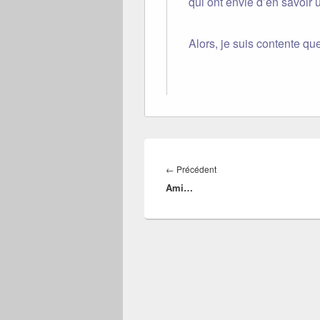
qui ont envie d’en savoir 
Alors, je suis contente que
Navigation
de
Article
←
Précédent
l’article
Ami…
précédent :