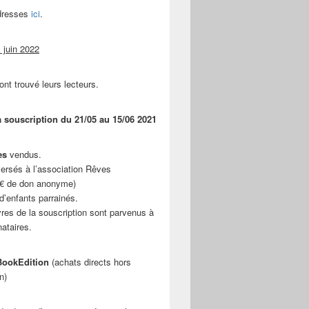
adresses
ici
.
 juin 2022
ont trouvé leurs lecteurs.
a souscription du 21/05 au 15/06 2021
es
vendus.
ersés à l’association Rêves
 € de don anonyme)
d’enfants parrainés.
vres de la souscription sont parvenus à
nataires.
ookEdition
(achats directs hors
n)