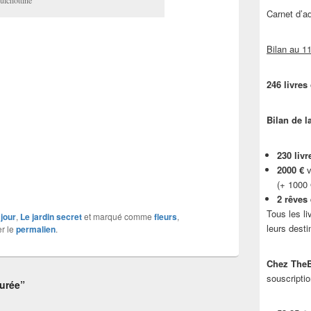
uichottine
Carnet d’
Bilan au 11
246 livres
Bilan de l
230 livr
2000 €
v
(+ 1000
2 rêves
Tous les li
jour
,
Le jardin secret
et marqué comme
fleurs
,
leurs desti
er le
permalien
.
Chez TheB
souscriptio
urée”