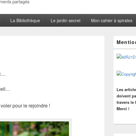
oments partagés
La Bibliothèque
Le jardin secret
Mon cahier à spirales
Zone
Mentio
principale
de
widget
pour
la
barre
ux…
latérale
oleil…
Les articl
doivent pa
travers le
voler pour le rejoindre !
Merci !