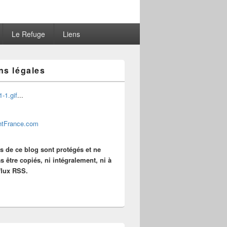
Le Refuge
Liens
ns légales
...
es de ce blog sont protégés et ne
s être copiés, ni intégralement, ni à
 flux RSS.