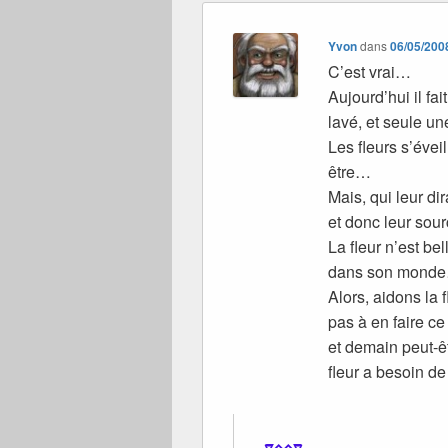
Yvon
dans
06/05/200
C’est vrai…
Aujourd’hui il fa
lavé, et seule u
Les fleurs s’évei
être…
Mais, qui leur di
et donc leur sou
La fleur n’est be
dans son mond
Alors, aidons la 
pas à en faire ce
et demain peut-ê
fleur a besoin d