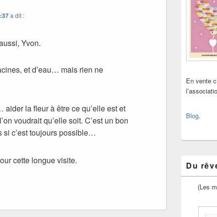
2:37
a dit :
aussi, Yvon.
racines, et d’eau… mais rien ne
En vente 
l’associat
aider la fleur à être ce qu’elle est et
Blog
.
’on voudrait qu’elle soit. C’est un bon
 si c’est toujours possible…
our cette longue visite.
Du rêve
(Les m