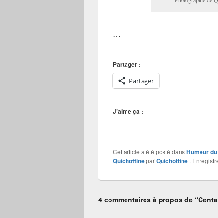
Photographie de Q
…
Partager :
Partager
J’aime ça :
Cet article a été posté dans
Humeur du 
Quichottine
par
Quichottine
. Enregistr
4 commentaires à propos de “Centa