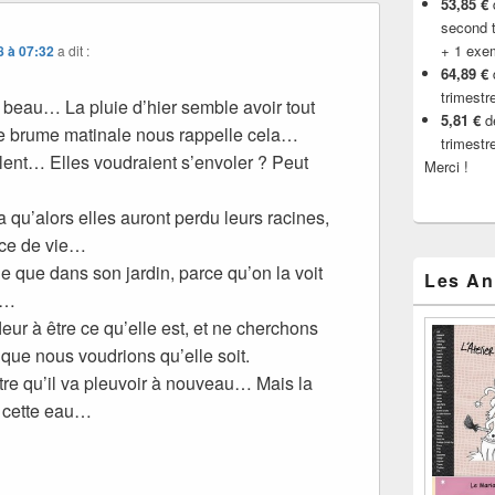
53,85 €
d
second t
+ 1 exe
8 à 07:32
a dit :
64,89 €
trimestr
it beau… La pluie d’hier semble avoir tout
5,81 €
de
ne brume matinale nous rappelle cela…
trimestr
llent… Elles voudraient s’envoler ? Peut
Merci !
ra qu’alors elles auront perdu leurs racines,
rce de vie…
lle que dans son jardin, parce qu’on la voit
Les An
e…
fleur à être ce qu’elle est, et ne cherchons
 que nous voudrions qu’elle soit.
tre qu’il va pleuvoir à nouveau… Mais la
e cette eau…