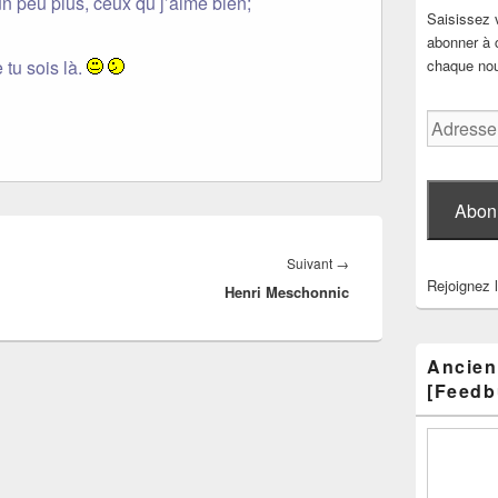
un peu plus, ceux qu j’aime bien;
Saisissez 
abonner à c
 tu sois là.
chaque nouv
Adresse
e-
mail
Abon
Article
Suivant
→
Rejoignez 
Henri Meschonnic
suivant :
Ancien
[Feedb