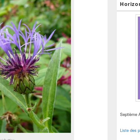
Horizo
Septième 
Liste des p