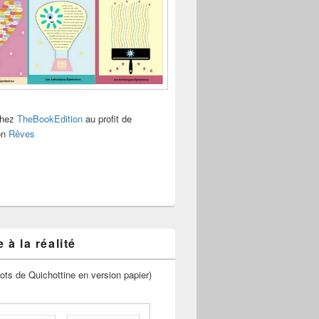
chez
TheBookEdition
au profit de
ion
Rêves
 à la réalité
ots de Quichottine en version papier)