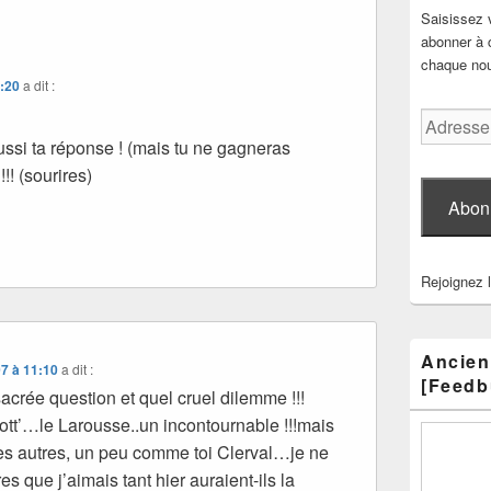
Saisissez 
abonner à c
chaque nouv
4:20
a dit :
Adresse
e-
ussi ta réponse ! (mais tu ne gagneras
mail
!! (sourires)
Abon
Rejoignez 
Ancien
7 à 11:10
a dit :
[Feedb
crée question et quel cruel dilemme !!!
tt’…le Larousse..un incontournable !!!mais
les autres, un peu comme toi Clerval…je ne
es que j’aimais tant hier auraient-ils la