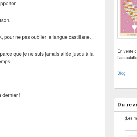
apporter.
ison.
., pour ne pas oublier la langue castillane.
En vente 
arce que je ne suis jamais allée jusqu’à la
l’associat
 temps
Blog
.
e dernier !
Du rêve
(Les m