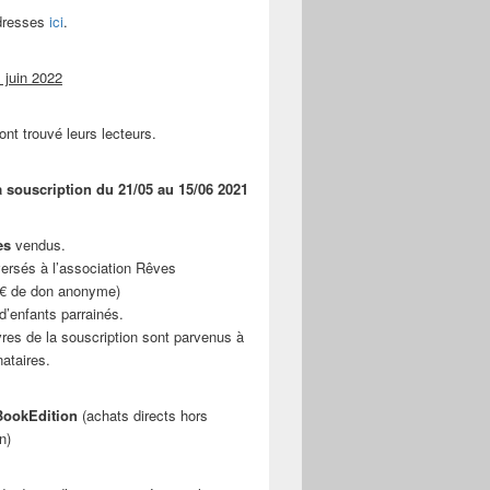
adresses
ici
.
 juin 2022
ont trouvé leurs lecteurs.
a souscription du 21/05 au 15/06 2021
es
vendus.
ersés à l’association Rêves
 € de don anonyme)
d’enfants parrainés.
vres de la souscription sont parvenus à
nataires.
ookEdition
(achats directs hors
n)