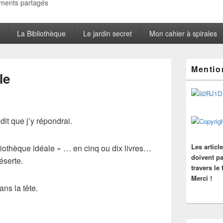
oments partagés
La Bibliothèque
Le jardin secret
Mon cahier à spirales
Zone
Mentio
principale
le
de
widget
pour
la
barre
dit que j’y répondrai.
latérale
Les articl
ibliothèque idéale » … en cinq ou dix livres…
doivent pa
éserte.
travers le
Merci !
ns la tête.