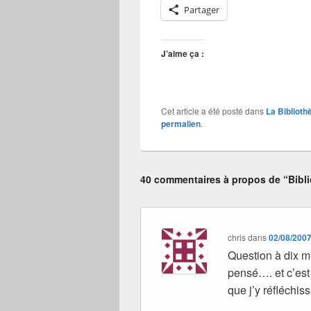
Partager
J’aime ça :
Cet article a été posté dans
La Biblioth
permalien
.
40 commentaires à propos de “Bibli
chris
dans
02/08/2007
Question à dix mi
pensé…. et c’est
que j’y réfléchis