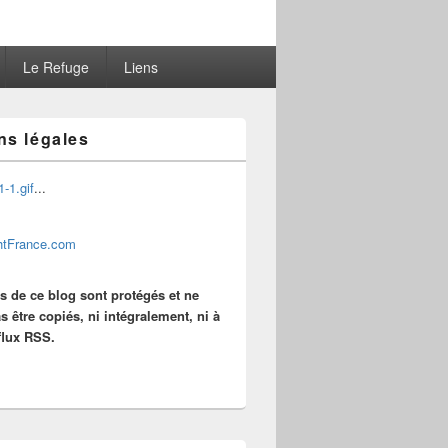
Le Refuge
Liens
ns légales
...
es de ce blog sont protégés et ne
s être copiés, ni intégralement, ni à
 flux RSS.