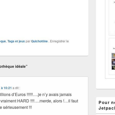
èque
,
Tags et jeux
par
Quichottine
. Enregistrer le
othèque idéale”
 à 10:21
a dit :
llions d’Euros !!!!!!….je n’y avais jamais
 vraiment HARD !!!!….merde, alors !…il faut
Pour ne
se sérieusement !!!
Jetpac