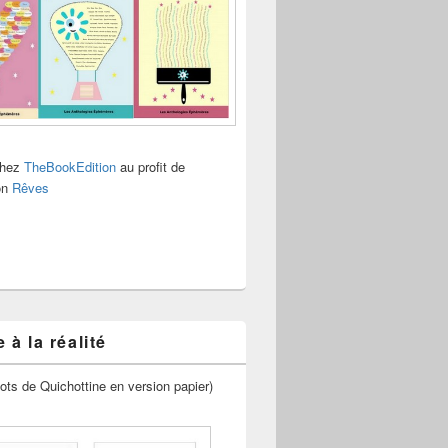
chez
TheBookEdition
au profit de
ion
Rêves
 à la réalité
ots de Quichottine en version papier)