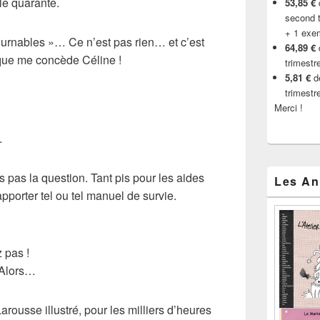
le quarante.
53,85 €
d
second t
+ 1 exe
ntournables »… Ce n’est pas rien… et c’est
64,89 €
s que me concède Céline !
trimestr
5,81 €
de
trimestr
Merci !
.
s pas la question. Tant pis pour les aides
Les An
pporter tel ou tel manuel de survie.
 pas !
. Alors…
Larousse illustré
, pour les milliers d’heures