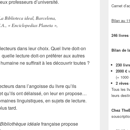
eux professeurs d’université.
Carnet d’
La Biblioteca ideal
, Barcelona,
Bilan au 11
S.A., « Enciclopedias Planeta »,
246 livres
 lecteurs dans leur choix. Quel livre doit-on
Bilan de l
quelle lecture doit-on préférer aux autres
maine ne suffirait à les découvrir toutes ?
230 livr
2000 €
v
(+ 1000
2 rêves
ecteurs dans l’angoisse du livre qu’ils
Tous les li
et qu’ils ont délaissé, on leur en propose…
leurs desti
maines linguistiques, en sujets de lecture.
lus tard.
Chez TheB
souscriptio
Bibliothèque
idéale
française propose