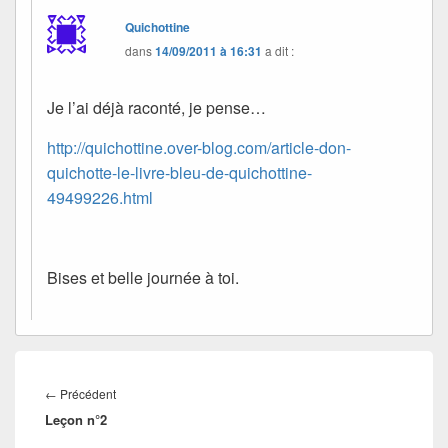
Quichottine
dans
14/09/2011 à 16:31
a dit :
Je l’ai déjà raconté, je pense…
http://quichottine.over-blog.com/article-don-
quichotte-le-livre-bleu-de-quichottine-
49499226.html
Bises et belle journée à toi.
Navigation
de
Article
←
Précédent
l’article
Leçon n°2
précédent :