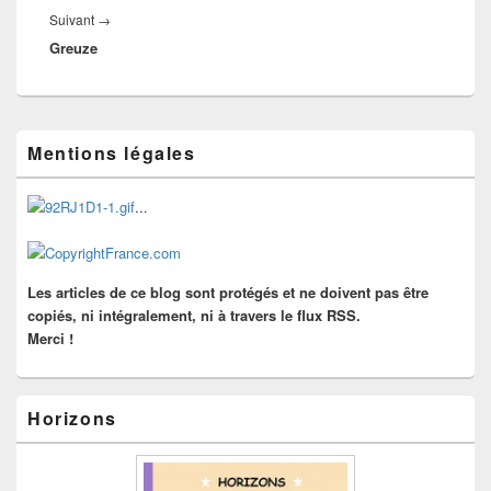
Article
Suivant
→
Greuze
suivant :
Zone
Mentions légales
principale
de
widget
...
pour
la
barre
latérale
Les articles de ce blog sont protégés et ne doivent pas être
copiés, ni intégralement, ni à travers le flux RSS.
Merci !
Horizons