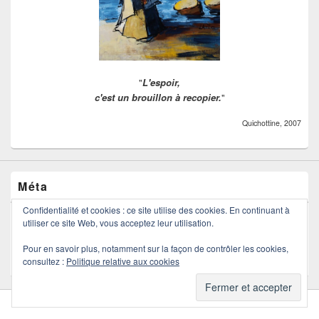
"
L'espoir,
c'est un brouillon à recopier.
"
Quichottine, 2007
Méta
Confidentialité et cookies : ce site utilise des cookies. En continuant à
Connexion
utiliser ce site Web, vous acceptez leur utilisation.
Flux des publications
Flux des commentaires
Pour en savoir plus, notamment sur la façon de contrôler les cookies,
consultez :
Politique relative aux cookies
Site de WordPress-FR