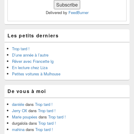
Delivered by
FeedBurner
Les petits derniers
Trop tard !
D’une année à l’autre
Rêver avec Francette lg
En lecture chez Liza
Petites voitures à Mulhouse
De vous à moi
danièle
dans
Trop tard !
Jerry OX
dans
Trop tard !
Marie poupées
dans
Trop tard !
durgalola
dans
Trop tard !
mahina
dans
Trop tard !