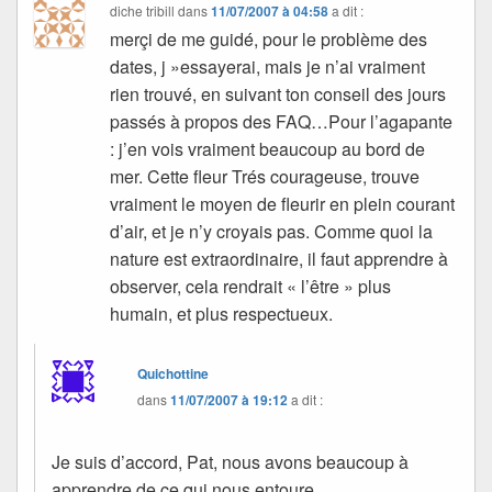
diche tribill
dans
11/07/2007 à 04:58
a dit :
merçi de me guidé, pour le problème des
dates, j »essayerai, mais je n’ai vraiment
rien trouvé, en suivant ton conseil des jours
passés à propos des FAQ…Pour l’agapante
: j’en vois vraiment beaucoup au bord de
mer. Cette fleur Trés courageuse, trouve
vraiment le moyen de fleurir en plein courant
d’air, et je n’y croyais pas. Comme quoi la
nature est extraordinaire, il faut apprendre à
observer, cela rendrait « l’être » plus
humain, et plus respectueux.
Quichottine
dans
11/07/2007 à 19:12
a dit :
Je suis d’accord, Pat, nous avons beaucoup à
apprendre de ce qui nous entoure.