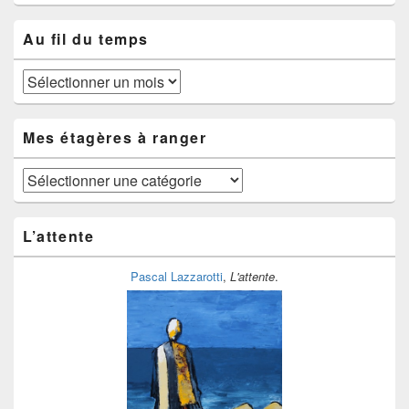
Au fil du temps
Au
fil
du
temps
Mes étagères à ranger
Mes
étagères
à
ranger
L’attente
Pascal Lazzarotti
,
L'attente
.