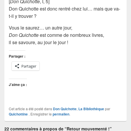
[
Don Quichotte
, I, 5]
Don Quichotte
est donc rentré chez lui… mais que va-
t-il y trouver ?
Vous le saurez… un autre jour,
Don Quichotte
est comme de nombreux livres,
il se savoure, au jour le jour !
Partager :
Partager
J’aime ça :
Cet article a été posté dans
Don Quichotte
,
La Bibliothèque
par
Quichottine
. Enregistrer le
permalien
.
22 commentaires à propos de “Retour mouvementé !”