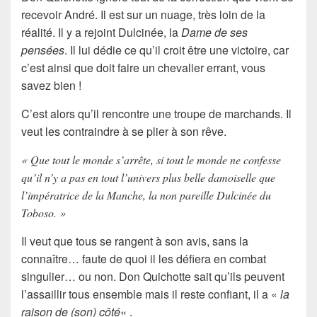
recevoir
André
. Il est sur un nuage, très loin de la
réalité. Il y a rejoint
Dulcinée
, la
Dame de ses
pensées
. Il lui dédie ce qu’il croit être une victoire, car
c’est ainsi que doit faire un chevalier errant, vous
savez bien !
C’est alors qu’il rencontre une troupe de marchands. Il
veut les contraindre à se plier à son rêve.
« Que tout le monde s’arrête, si tout le monde ne confesse
qu’il n’y a pas en tout l’univers plus belle damoiselle que
l’impératrice de la Manche, la non pareille Dulcinée du
Toboso. »
Il veut que tous se rangent à son avis, sans la
connaître… faute de quoi il les défiera en combat
singulier… ou non.
Don Quichotte
sait qu’ils peuvent
l’assaillir tous ensemble mais il reste confiant, il a «
la
raison de (son) côté
« .