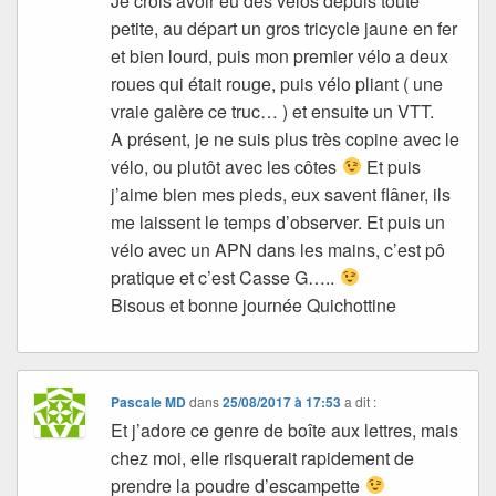
Je crois avoir eu des vélos depuis toute
petite, au départ un gros tricycle jaune en fer
et bien lourd, puis mon premier vélo a deux
roues qui était rouge, puis vélo pliant ( une
vraie galère ce truc… ) et ensuite un VTT.
A présent, je ne suis plus très copine avec le
vélo, ou plutôt avec les côtes
Et puis
j’aime bien mes pieds, eux savent flâner, ils
me laissent le temps d’observer. Et puis un
vélo avec un APN dans les mains, c’est pô
pratique et c’est Casse G…..
Bisous et bonne journée Quichottine
Pascale MD
dans
25/08/2017 à 17:53
a dit :
Et j’adore ce genre de boîte aux lettres, mais
chez moi, elle risquerait rapidement de
prendre la poudre d’escampette