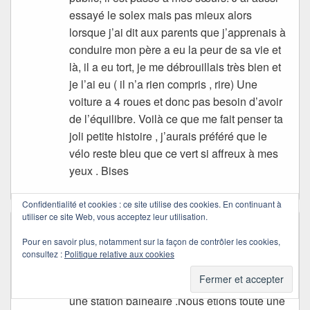
essayé le solex mais pas mieux alors
lorsque j’ai dit aux parents que j’apprenais à
conduire mon père a eu la peur de sa vie et
là, il a eu tort, je me débrouillais très bien et
je l’ai eu ( il n’a rien compris , rire) Une
voiture a 4 roues et donc pas besoin d’avoir
de l’équilibre. Voilà ce que me fait penser ta
joli petite histoire , j’aurais préféré que le
vélo reste bleu que ce vert si affreux à mes
yeux . Bises
Confidentialité et cookies : ce site utilise des cookies. En continuant à
utiliser ce site Web, vous acceptez leur utilisation.
Églantine
dans
26/08/2017 à 12:26
a dit :
Pour en savoir plus, notamment sur la façon de contrôler les cookies,
J’avais eu un mini vélo bleu pour mon
consultez :
Politique relative aux cookies
16eme anniversaire .A l’époque nous
passions nos vacances en bord de mer dans
une station balnéaire .Nous étions toute une