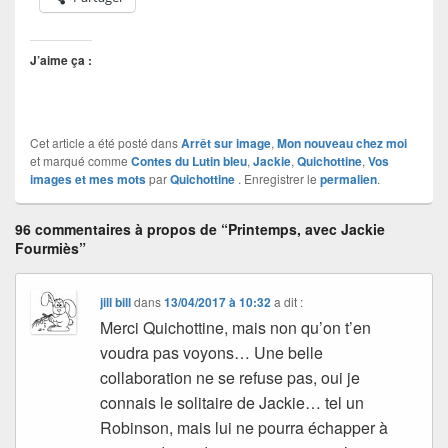
J’aime ça :
Cet article a été posté dans
Arrêt sur image
,
Mon nouveau chez moi
et marqué comme
Contes du Lutin bleu
,
Jackie
,
Quichottine
,
Vos
images et mes mots
par
Quichottine
. Enregistrer le
permalien
.
96 commentaires à propos de “Printemps, avec Jackie
Fourmiès”
jill bill
dans
13/04/2017 à 10:32
a dit :
Merci Quichottine, mais non qu’on t’en
voudra pas voyons… Une belle
collaboration ne se refuse pas, oui je
connais le solitaire de Jackie… tel un
Robinson, mais lui ne pourra échapper à