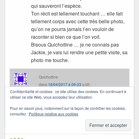
qui sauveront l’espèce.
Ton récit est tellement touchant … elle fait
tellement corps avec cette très belle photo,
qu’on ne pourra jamais t’en vouloir de
raconter si bien ce que l’on voit.
Bisous Quichottine … je ne connais pas
Jackie, je vais lui rendre une petite visite, sa
photo me touche.
Quichottine
dans
18/04/2017 à 09:33
a dit :
Confidentialité et cookies : ce site utilise des cookies. En continuant à
utiliser ce site Web, vous acceptez leur utilisation.
Merci, Kprice.
Pour en savoir plus, notamment sur la façon de contrôler les cookies,
Bisous et douce journée.
consultez :
Politique relative aux cookies