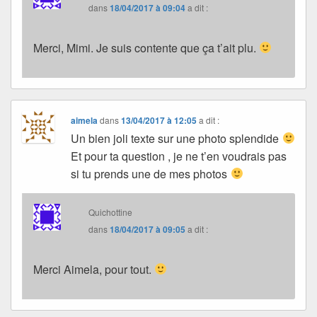
dans
18/04/2017 à 09:04
a dit :
Merci, Mimi. Je suis contente que ça t’ait plu.
aimela
dans
13/04/2017 à 12:05
a dit :
Un bien joli texte sur une photo splendide
Et pour ta question , je ne t’en voudrais pas
si tu prends une de mes photos
Quichottine
dans
18/04/2017 à 09:05
a dit :
Merci Aimela, pour tout.