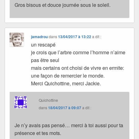
Gros bisous et douce journée sous le soleil.
jamadrou
dans
13/04/2017 à 13:22
a dit :
un rescapé
je crois que l’arbre comme l’homme n’aime
pas être seul
mais certains ont choisi de vivre en ermite:
une façon de remercier le monde.
Merci Quichottine, merci Jackie.
Quichottine
dans
18/04/2017 à 09:07
a dit :
Je n’y avais pas pensé… merci à toi aussi pour ta
présence et tes mots.