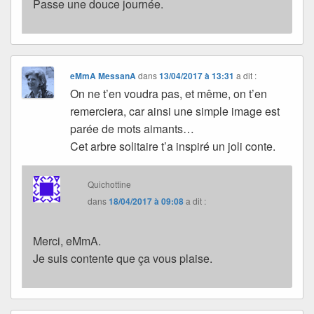
Passe une douce journée.
eMmA MessanA
dans
13/04/2017 à 13:31
a dit :
On ne t’en voudra pas, et même, on t’en
remerciera, car ainsi une simple image est
parée de mots aimants…
Cet arbre solitaire t’a inspiré un joli conte.
Quichottine
dans
18/04/2017 à 09:08
a dit :
Merci, eMmA.
Je suis contente que ça vous plaise.