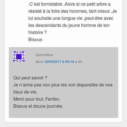
.C’est formidable .Alors si ce petit arbre a
résisté à la folie des hommes, tant mieux .Je
lui souhaite une longue vie ,peut-être avec
les descendants du jeune homme de ton
histoire ?
Bisous
Quichottine
dans
18/04/2017 à 09:16
a dit :
Qui peut savoir ?
Je n’aime pas non plus les voir disparaître de nos
lieux de vie.
Merci pour tout, Fanfan.
Bisous et douce journée.