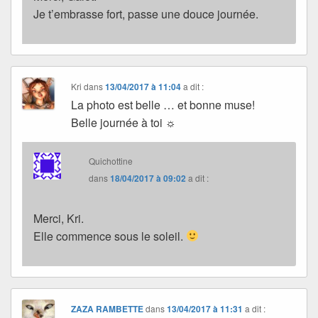
Je t’embrasse fort, passe une douce journée.
Kri
dans
13/04/2017 à 11:04
a dit :
La photo est belle … et bonne muse!
Belle journée à toi ☼
Quichottine
dans
18/04/2017 à 09:02
a dit :
Merci, Kri.
Elle commence sous le soleil.
ZAZA RAMBETTE
dans
13/04/2017 à 11:31
a dit :