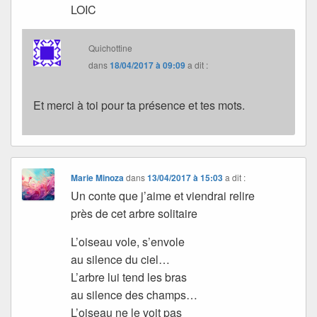
LOIC
Quichottine
dans
18/04/2017 à 09:09
a dit :
Et merci à toi pour ta présence et tes mots.
Marie Minoza
dans
13/04/2017 à 15:03
a dit :
Un conte que j’aime et viendrai relire
près de cet arbre solitaire
L’oiseau vole, s’envole
au silence du ciel…
L’arbre lui tend les bras
au silence des champs…
L’oiseau ne le voit pas