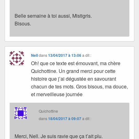
Belle semaine à toi aussi, Mistigris.
Bisous.
Nell
dans
13/04/2017 à 13:06
a dit :
Oh! que ce texte est émouvant, ma chère
Quichottine. Un grand merci pour cette
histoire que j’ai dégustée en savourant
chacun de tes mots. Gros bisous, ma douce,
et merveilleuse journée
Quichottine
dans
18/04/2017 à 09:07
a dit :
Merci, Nell. Je suis ravie que ça t’ait plu.