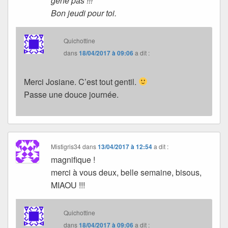
gêne pas !!!
Bon jeudi pour toi.
Quichottine
dans
18/04/2017 à 09:06
a dit :
Merci Josiane. C’est tout gentil.
Passe une douce journée.
Mistigris34
dans
13/04/2017 à 12:54
a dit :
magnifique !
merci à vous deux, belle semaine, bisous,
MIAOU !!!
Quichottine
dans
18/04/2017 à 09:06
a dit :