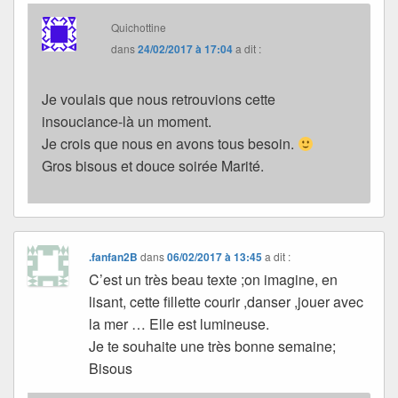
Quichottine
dans
24/02/2017 à 17:04
a dit :
Je voulais que nous retrouvions cette
insouciance-là un moment.
Je crois que nous en avons tous besoin.
Gros bisous et douce soirée Marité.
.fanfan2B
dans
06/02/2017 à 13:45
a dit :
C’est un très beau texte ;on imagine, en
lisant, cette fillette courir ,danser ,jouer avec
la mer … Elle est lumineuse.
Je te souhaite une très bonne semaine;
Bisous