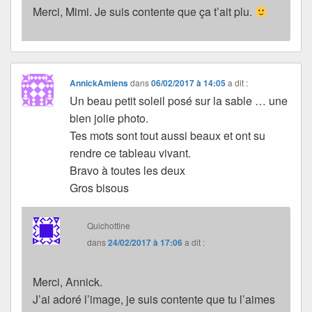
Merci, Mimi. Je suis contente que ça t’ait plu.
AnnickAmiens
dans
06/02/2017 à 14:05
a dit :
Un beau petit soleil posé sur la sable … une
bien jolie photo.
Tes mots sont tout aussi beaux et ont su
rendre ce tableau vivant.
Bravo à toutes les deux
Gros bisous
Quichottine
dans
24/02/2017 à 17:06
a dit :
Merci, Annick.
J’ai adoré l’image, je suis contente que tu l’aimes