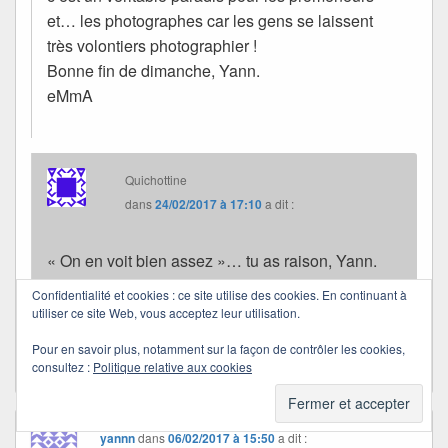
et… les photographes car les gens se laissent
très volontiers photographier !
Bonne fin de dimanche, Yann.
eMmA
Quichottine
dans
24/02/2017 à 17:10
a dit :
« On en voit bien assez »… tu as raison, Yann.
C’est sans doute pour cela qu’elle m’a émue.
Confidentialité et cookies : ce site utilise des cookies. En continuant à
Nous avons tous un peu de cette enfant en nous.
utiliser ce site Web, vous acceptez leur utilisation.
Amicalement à toi.
Pour en savoir plus, notamment sur la façon de contrôler les cookies,
consultez :
Politique relative aux cookies
yannn
dans
06/02/2017 à 15:50
a dit :