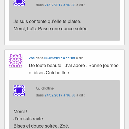
dans
24/02/2017 à 16:58
a dit :
Je suis contente qu’elle te plaise.
Merci, Loïc. Passe une douce soirée.
Zoé
dans
06/02/2017 à 11:03
a dit :
De toute beauté ! J’ai adoré . Bonne journée
et bises Quichottine
Quichottine
dans
24/02/2017 à 16:58
a dit :
Merci !
J’en suis ravie.
Bises et douce soirée, Zoé.