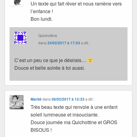
Un texte qui fait rêver et nous ramène vers
l’enfance !
Bon lundi.
Quichottine
dans
24/02/2017 à 17:03
a dit :
C’est un peu ce que je désirais…
Douce et belle soirée à toi aussi.
Marité
dans
06/02/2017 à 12:33
a dit :
Très beau texte qui renvoie à une enfant
soleil lumineuse et insouciante.
Douce journée ma Quichottine et GROS
BISOUS !