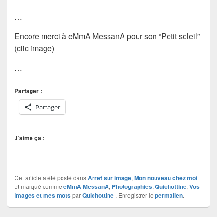
…
Encore merci à eMmA MessanA pour son “Petit soleil”
(clic image)
…
Partager :
Partager
J’aime ça :
Cet article a été posté dans
Arrêt sur image
,
Mon nouveau chez moi
et marqué comme
eMmA MessanA
,
Photographies
,
Quichottine
,
Vos
images et mes mots
par
Quichottine
. Enregistrer le
permalien
.