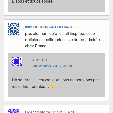
Bisous et douce soirée.
emma
dans
06/02/2017 à 11:30
a dit :
pas étonnant qu’elle t’ait inspirée, cette
délicieuse petite princesse dorée admirée
chez Emma
Quichottine
dans
24/02/2017 à 17:00
a dit :
Un sourire… il est vrai que nous ne pouvions pas
rester indifférentes…
Livia
dans
06/02/2017 à 11:33
a dit :