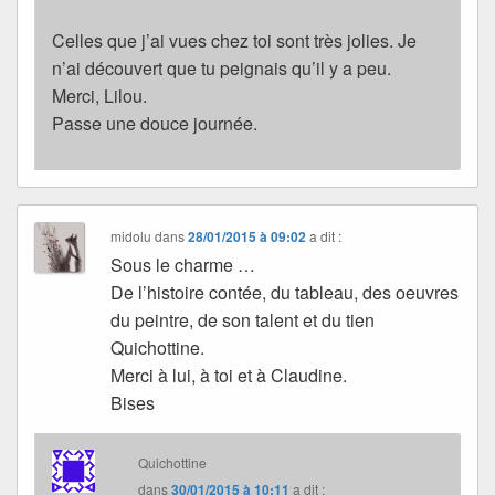
Celles que j’ai vues chez toi sont très jolies. Je
n’ai découvert que tu peignais qu’il y a peu.
Merci, Lilou.
Passe une douce journée.
midolu
dans
28/01/2015 à 09:02
a dit :
Sous le charme …
De l’histoire contée, du tableau, des oeuvres
du peintre, de son talent et du tien
Quichottine.
Merci à lui, à toi et à Claudine.
Bises
Quichottine
dans
30/01/2015 à 10:11
a dit :