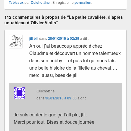
Tableaux
par
Quichottine
. Enregistrer le
permalien
.
112 commentaires à propos de “La petite cavalière, d’après
un tableau d’Olivier Violin”
jill bill
dans
28/01/2015 à 02:29
a dit :
Ah oui j’ai beaucoup apprécié chez
Claudine et découvert un homme talentueux
dans son hobby… et puis toi qui nous fais
une belle histoire de la fillette au cheval….
merci aussi, bses de jill
Quichottine
dans
30/01/2015 à 09:56
a dit :
Je suis contente que ça t’ait plu, jill.
Merci pour tout. Bises et douce journée.