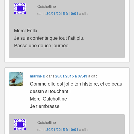
Quichottine
dans
30/01/2015 à 10:01
a dit :
Merci Félix.
Je suis contente que tout t’ait plu.
Passe une douce journée.
marine D
dans
28/01/2015 à 07:43
a dit :
Comme elle est jolie ton histoire, et ce beau
dessin si touchant !
Merci Quichottine
Je t’embrasse
Quichottine
dans
30/01/2015 à 10:01
a dit :