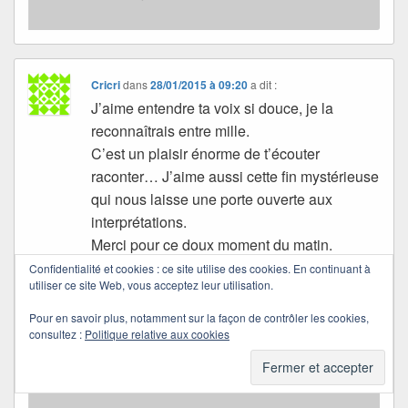
Cricri
dans
28/01/2015 à 09:20
a dit :
J’aime entendre ta voix si douce, je la
reconnaîtrais entre mille.
C’est un plaisir énorme de t’écouter
raconter… J’aime aussi cette fin mystérieuse
qui nous laisse une porte ouverte aux
interprétations.
Merci pour ce doux moment du matin.
Je t’embrasse très fort. Bonne journée et
Confidentialité et cookies : ce site utilise des cookies. En continuant à
utiliser ce site Web, vous acceptez leur utilisation.
amicales pensées à vous deux de nous
deux.
Pour en savoir plus, notamment sur la façon de contrôler les cookies,
consultez :
Politique relative aux cookies
Quichottine
dans
30/01/2015 à 10:16
a dit :