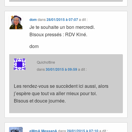
dom
dans
28/01/2015 à 07:07
a dit :
Je te souhaite un bon mercredi.
Bisoux pressés : RDV Kiné.
dom
Quichottine
dans
30/01/2015 à 09:59
a dit :
Les rendez-vous se succèdent ici aussi, alors
j’espère que tout va aller mieux pour toi.
Bisous et douce journée.
eMmA MessanA
dans
28/01/2015 à 07:10
a dit :