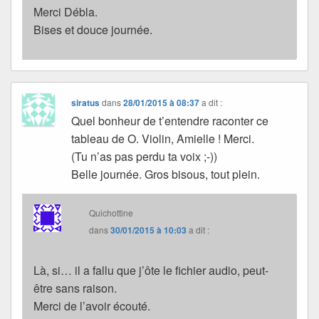
Merci Débla.
Bises et douce journée.
siratus
dans
28/01/2015 à 08:37
a dit :
Quel bonheur de t’entendre raconter ce
tableau de O. Violin, Amielle ! Merci.
(Tu n’as pas perdu ta voix ;-))
Belle journée. Gros bisous, tout plein.
Quichottine
dans
30/01/2015 à 10:03
a dit :
Là, si… il a fallu que j’ôte le fichier audio, peut-
être sans raison.
Merci de l’avoir écouté.