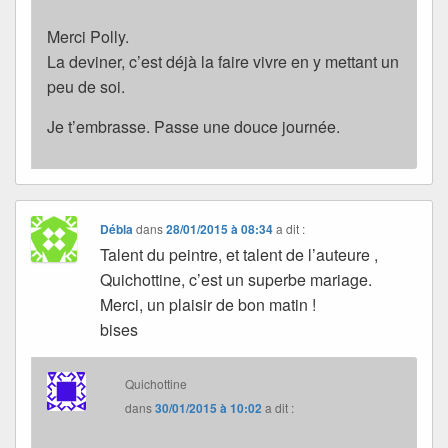
Merci Polly.
La deviner, c’est déjà la faire vivre en y mettant un
peu de soi.
Je t’embrasse. Passe une douce journée.
Débla
dans
28/01/2015 à 08:34
a dit :
Talent du peintre, et talent de l’auteure ,
Quichottine, c’est un superbe mariage.
Merci, un plaisir de bon matin !
bises
Quichottine
dans
30/01/2015 à 10:02
a dit :