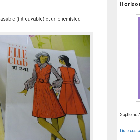
Horizo
chasuble (introuvable) et un chemisier.
Septième 
Liste des p