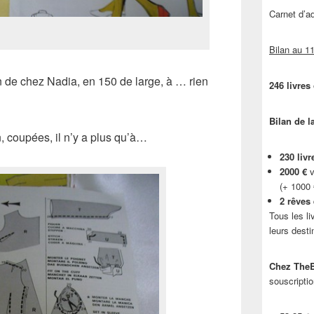
Carnet d’
Bilan au 11
in de chez Nadia, en 150 de large, à … rien
246 livres
Bilan de l
, coupées, il n’y a plus qu’à…
230 livr
2000 €
v
(+ 1000
2 rêves
Tous les li
leurs desti
Chez TheB
souscriptio