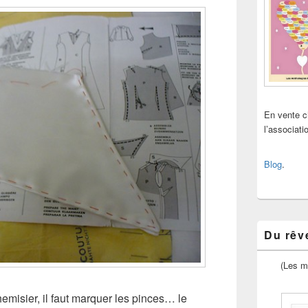
En vente 
l’associat
Blog
.
Du rêve
(Les m
chemisier, il faut marquer les pinces… le