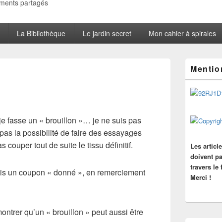
oments partagés
La Bibliothèque
Le jardin secret
Mon cahier à spirales
Zone
Mentio
principale
de
widget
pour
la
barre
 je fasse un « brouillon »… je ne suis pas
latérale
ai pas la possibilité de faire des essayages
 couper tout de suite le tissu définitif.
Les articl
doivent pa
travers le
vais un coupon « donné », en remerciement
Merci !
montrer qu’un « brouillon » peut aussi être