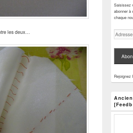
Saisissez 
abonner à c
chaque nouv
entre les deux…
Adresse
e-
mail
Abon
Rejoignez 
Ancien
[Feedb