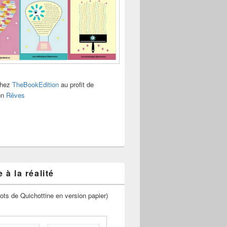
chez
TheBookEdition
au profit de
ion
Rêves
 à la réalité
ots de Quichottine en version papier)