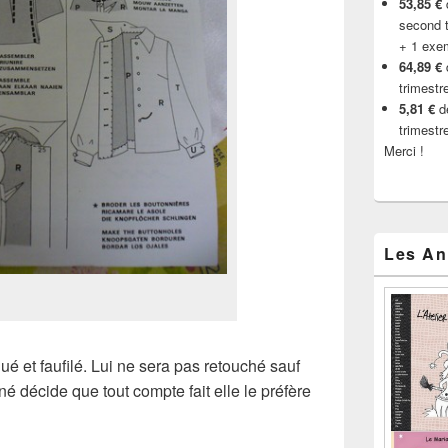
53,85 €
d
second t
+ 1 exe
64,89 €
trimestr
5,81 €
de
trimestr
Merci !
Les An
iqué et faufilé. Lui ne sera pas retouché sauf
iné décide que tout compte fait elle le préfère