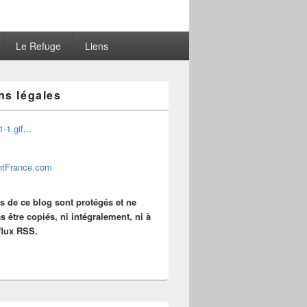
Le Refuge
Liens
ns légales
...
es de ce blog sont protégés et ne
s être copiés, ni intégralement, ni à
 flux RSS.