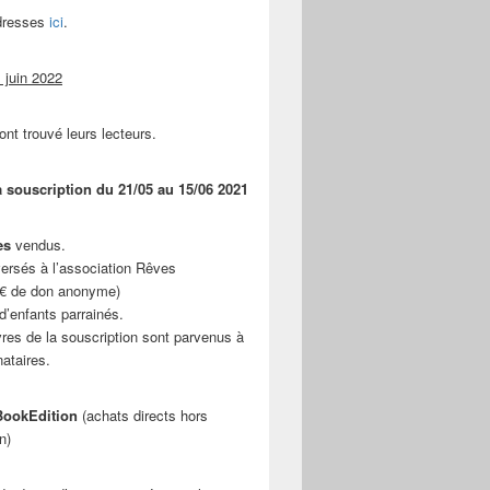
adresses
ici
.
 juin 2022
ont trouvé leurs lecteurs.
a souscription du 21/05 au 15/06 2021
es
vendus.
ersés à l’association Rêves
 € de don anonyme)
d’enfants parrainés.
vres de la souscription sont parvenus à
nataires.
ookEdition
(achats directs hors
n)