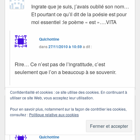
Ingrate que je suis, j’avais oublié son nom…
Et pourtant ce qu’il dit de la poésie est pour
moi essentiel :le poème « est »….VITA
Quichottine
dans
27/11/2010 à 10:59
a dit :
Rire… Ce n’est pas de l’ingratitude, c’est
seulement que l’on a beaucoup à se souvenir.
Confidentialité et cookies : ce site utilise des cookies. En continuant à
utiliser ce site Web, vous acceptez leur utilisation.
ecureuilbleu
dans
25/11/2010 à 22:32
a dit :
Pour en savoir plus, notamment sur la façon de contrôler les cookies,
Je ne connais pas et je ne suis pas
consultez :
Politique relative aux cookies
emballée par l’extrait… Bisous
Quichottine