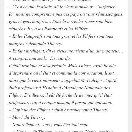
– C’est ce que je disais, dit le vieux monsieur… Surfacien…
Ici, nous ne comprenons pas ces pays où vous réunissez gens
gras et gens maigres… Sous la terre, les races sont bien
séparées. Il y a les Patapoufs et les Filifers.
– Et les Patapoufs sont tous gras, et les Filifers sont tous
maigres ? demanda Thierry.
– Enfant intelligent, dit le vieux monsieur d’un air moqueur…
A compris tout seul… Dix sur dix.
Il était ironique et désagréable. Mais Thierry avait besoin
d’apprendre où il était et continua la conversation. Il sut
alors que le vieux monsieur s’appelait M. Dulcifer et qu’il
était professeur d’Histoire à l’Académie Nationale des
Filifers. D’ailleurs, il eût été facile de deviner qu’il était
professeur, car, à chaque instant, il posait une question.
– Capitale des Filifers ? dit-il brusquement à Thierry.
– Moi ? dit Thierry.
– Naturellement, vous ; vous êtes tout seul.
– « Nous », dit Thierry, « on » a appris l’Italie, capitale