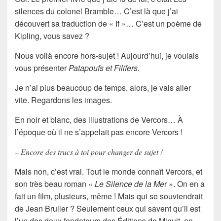
silences du colonel Bramble… C’est là que j’ai
découvert sa traduction de « If »… C’est un poème de
Kipling
, vous savez ?
Nous voilà encore hors-sujet ! Aujourd’hui, je voulais
vous présenter
Patapoufs et Filifers
.
Je n’ai plus beaucoup de temps, alors, je vais aller
vite. Regardons les images.
En noir et blanc, des illustrations de
Vercors
… À
l’époque où il ne s’appelait pas encore Vercors !
– Encore des trucs à toi pour changer de sujet !
Mais non, c’est vrai. Tout le monde connaît Vercors, et
son très beau roman «
Le Silence de la Me
r ». On en a
fait un film, plusieurs, même ! Mais qui se souviendrait
de
Jean Bruller
? Seulement ceux qui savent qu’il est
l’un des deux fondateurs des Éditions de Minuit, en