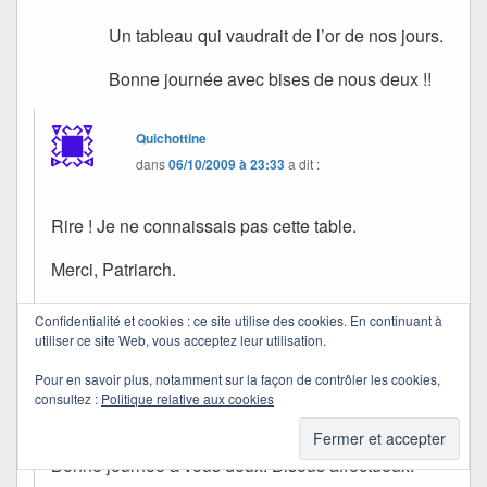
Un tableau qui vaudrait de l’or de nos jours.
Bonne journée avec bises de nous deux !!
Quichottine
dans
06/10/2009 à 23:33
a dit :
Rire ! Je ne connaissais pas cette table.
Merci, Patriarch.
Je ne sais pas s’ils jouaient aux cartes, mais il y a
Confidentialité et cookies : ce site utilise des cookies. En continuant à
de fortes chances. On y jouait davantage
utiliser ce site Web, vous acceptez leur utilisation.
autrefois, lorsque le petit écran ne prenait pas tout
Pour en savoir plus, notamment sur la façon de contrôler les cookies,
notre temps disponible. Je jouais avec mes frères
consultez :
Politique relative aux cookies
et sœurs ou avec mes parents.
Bonne journée à vous deux. Bisous affectueux.