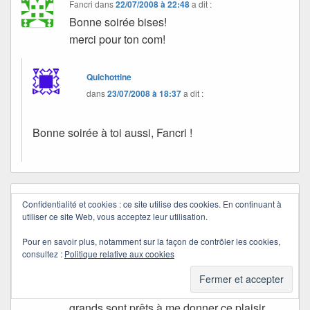
Fancri
dans
22/07/2008 à 22:48
a dit :
Bonne soirée bises!
merci pour ton com!
Quichottine
dans
23/07/2008 à 18:37
a dit :
Bonne soirée à toi aussi, Fancri !
polly
dans
24/07/2008 à 06:51
a dit :
Confidentialité et cookies : ce site utilise des cookies. En continuant à
utiliser ce site Web, vous acceptez leur utilisation.
Et là on se laisse grignoter par l’envie
d’avoir autour de soi plein de petits enfants
Pour en savoir plus, notamment sur la façon de contrôler les cookies,
pour leur lire toutes ces histoires et en
consultez :
Politique relative aux cookies
profiter aussi.
Mais je n’ai pas l’impression que mes
grands sont prêts à me donner ce plaisir.