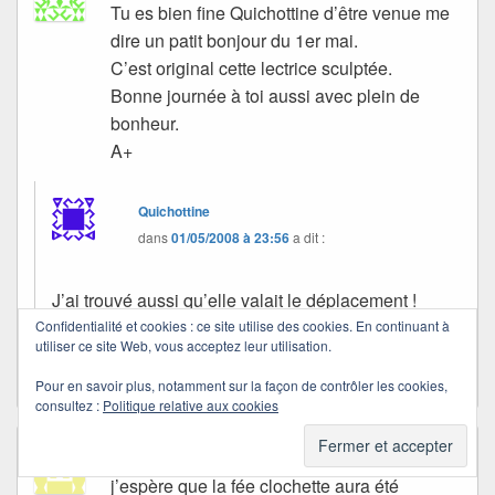
Tu es bien fine Quichottine d’être venue me
dire un patit bonjour du 1er mai.
C’est original cette lectrice sculptée.
Bonne journée à toi aussi avec plein de
bonheur.
A+
Quichottine
dans
01/05/2008 à 23:56
a dit :
J’ai trouvé aussi qu’elle valait le déplacement !
Confidentialité et cookies : ce site utilise des cookies. En continuant à
Merci d’être passée, Nadia ! Belle journée !
utiliser ce site Web, vous acceptez leur utilisation.
Pour en savoir plus, notamment sur la façon de contrôler les cookies,
consultez :
Politique relative aux cookies
Ptitbouchon0
dans
01/05/2008 à 21:30
a dit :
j’espère que la fée clochette aura été