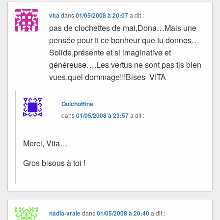
vita
dans
01/05/2008 à 20:07
a dit :
pas de clochettes de mai,Dona…Mais une
pensée pour tt ce bonheur que tu donnes…
Solide,présente et si imaginative et
généreuse….Les vertus ne sont pas tjs bien
vues,quel dommage!!!Bises VITA
Quichottine
dans
01/05/2008 à 23:57
a dit :
Merci, Vita…
Gros bisous à toi !
nadia-vraie
dans
01/05/2008 à 20:40
a dit :