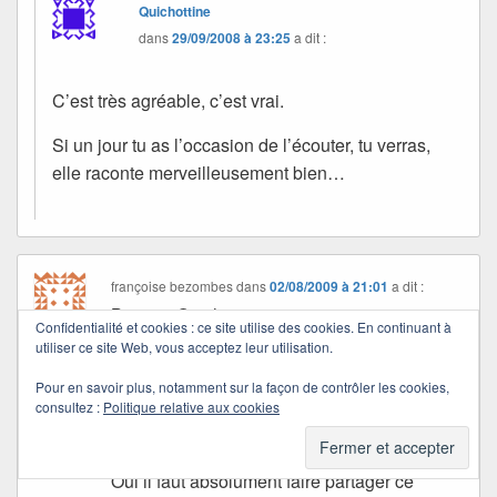
Quichottine
dans
29/09/2008 à 23:25
a dit :
C’est très agréable, c’est vrai.
Si un jour tu as l’occasion de l’écouter, tu verras,
elle raconte merveilleusement bien…
françoise bezombes
dans
02/08/2009 à 21:01
a dit :
Bonsoir Quichottine
Confidentialité et cookies : ce site utilise des cookies. En continuant à
Je découvre… plus d’un an après les autres
utiliser ce site Web, vous acceptez leur utilisation.
ton article sur Dominique Le Boucher qui me
Pour en savoir plus, notamment sur la façon de contrôler les cookies,
touche beaucoup car nous étions ensemble
consultez :
Politique relative aux cookies
à Cergy lors de son intervention, toi en tant
qu’étudiante et moi comme auditrice libre…
Oui il faut absolument faire partager ce