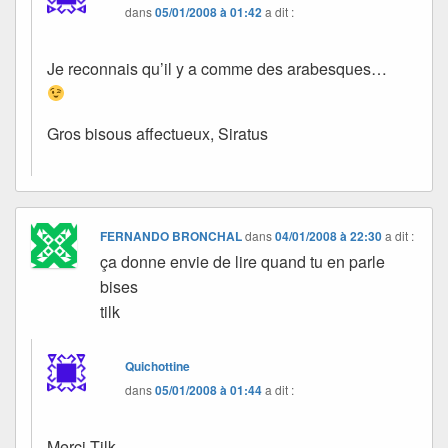
dans
05/01/2008 à 01:42
a dit :
Je reconnais qu’il y a comme des arabesques…
Gros bisous affectueux, Siratus
FERNANDO BRONCHAL
dans
04/01/2008 à 22:30
a dit :
ça donne envie de lire quand tu en parle
bises
tilk
Quichottine
dans
05/01/2008 à 01:44
a dit :
Merci Tilk…